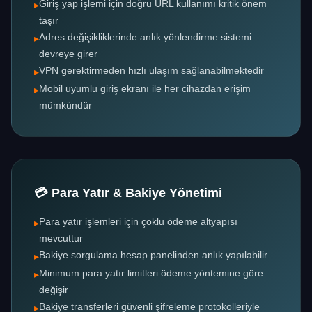
Giriş yap işlemi için doğru URL kullanımı kritik önem
taşır
Adres değişikliklerinde anlık yönlendirme sistemi
devreye girer
VPN gerektirmeden hızlı ulaşım sağlanabilmektedir
Mobil uyumlu giriş ekranı ile her cihazdan erişim
mümkündür
💳 Para Yatır & Bakiye Yönetimi
Para yatır işlemleri için çoklu ödeme altyapısı
mevcuttur
Bakiye sorgulama hesap panelinden anlık yapılabilir
Minimum para yatır limitleri ödeme yöntemine göre
değişir
Bakiye transferleri güvenli şifreleme protokolleriyle