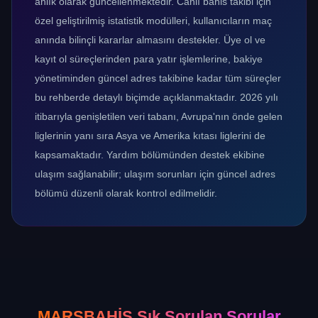
anlık olarak güncellenmektedir. Canlı bahis takibi için
özel geliştirilmiş istatistik modülleri, kullanıcıların maç
anında bilinçli kararlar almasını destekler. Üye ol ve
kayıt ol süreçlerinden para yatır işlemlerine, bakiye
yönetiminden güncel adres takibine kadar tüm süreçler
bu rehberde detaylı biçimde açıklanmaktadır. 2026 yılı
itibarıyla genişletilen veri tabanı, Avrupa'nın önde gelen
liglerinin yanı sıra Asya ve Amerika kıtası liglerini de
kapsamaktadır. Yardım bölümünden destek ekibine
ulaşım sağlanabilir; ulaşım sorunları için güncel adres
bölümü düzenli olarak kontrol edilmelidir.
MARSBAHİS Sık Sorulan Sorular