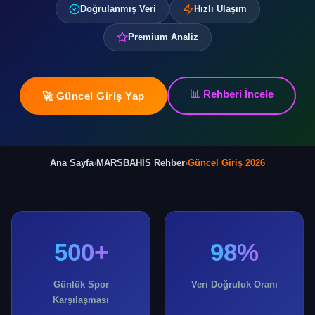
Doğrulanmış Veri
Hızlı Ulaşım
Premium Analiz
📊 Rehberi İncele
🚀 Güncel Giriş Yap
Ana Sayfa
›
MARSBAHİS Rehber
›
Güncel Giriş 2026
500+
98%
Günlük Spor
Veri Doğruluk Oranı
Karşılaşması