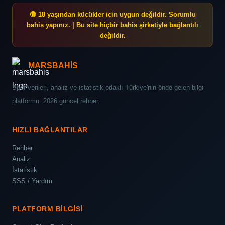
🔞 18 yaşından küçükler için uygun değildir. Sorumlu
bahis yapınız. | Bu site hiçbir bahis şirketiyle bağlantılı
değildir.
MARSBAHİS
Spor verileri, analiz ve istatistik odaklı Türkiye'nin önde gelen bilgi
platformu. 2026 güncel rehber.
HIZLI BAĞLANTILAR
Rehber
Analiz
İstatistik
SSS / Yardım
PLATFORM BILGISI