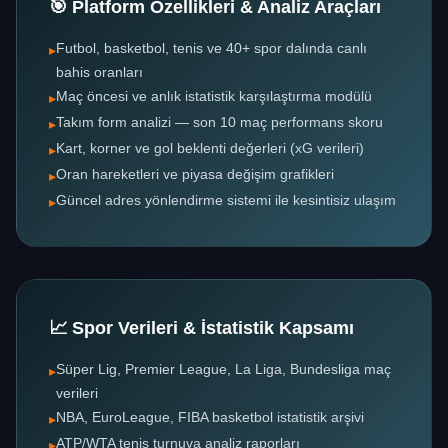
🎯 Platform Özellikleri & Analiz Araçları
Futbol, basketbol, tenis ve 40+ spor dalında canlı
bahis oranları
Maç öncesi ve anlık istatistik karşılaştırma modülü
Takım form analizi — son 10 maç performans skoru
Kart, korner ve gol beklenti değerleri (xG verileri)
Oran hareketleri ve piyasa değişim grafikleri
Güncel adres yönlendirme sistemi ile kesintisiz ulaşım
📈 Spor Verileri & İstatistik Kapsamı
Süper Lig, Premier League, La Liga, Bundesliga maç
verileri
NBA, EuroLeague, FIBA basketbol istatistik arşivi
ATP/WTA tenis turnuva analiz raporları