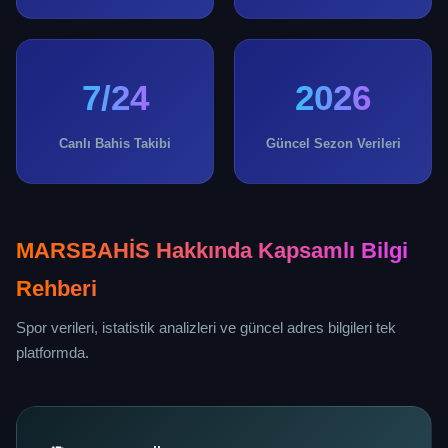
7/24
2026
Canlı Bahis Takibi
Güncel Sezon Verileri
MARSBAHİS Hakkında Kapsamlı Bilgi
Rehberi
Spor verileri, istatistik analizleri ve güncel adres bilgileri tek
platformda.