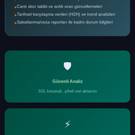
Canlı skor takibi ve anlık oran güncellemeleri
Tarihsel karşılaşma verileri (H2H) ve trend analizleri
Sakatlanma/ceza raporları ile kadro durum bilgileri
🛡️
Güvenli Analiz
SSL korumalı, şifreli veri aktarımı
⚡