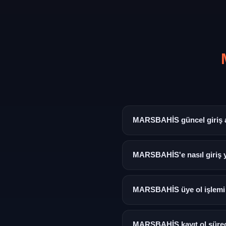
MARSBAHİS güncel giriş a
Güncel adres bilgisine bu bilg
otomatik devreye girer.
MARSBAHİS'e nasıl giriş y
Güncel adres üzerinden giriş 
önemlidir.
MARSBAHİS üye ol işlemi 
Üye ol formunu doldurarak kay
MARSBAHİS kayıt ol sürec