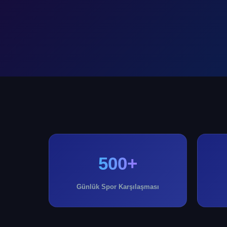
500+
Günlük Spor Karşılaşması