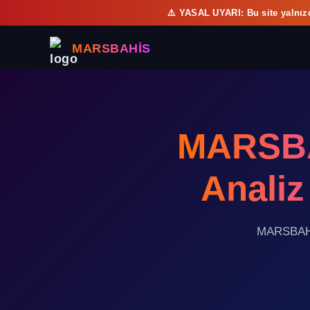
⚠️ YASAL UYARI: Bu site yalnızc
MARSBAHİS
MARSBA
Analiz
MARSBAHİS 