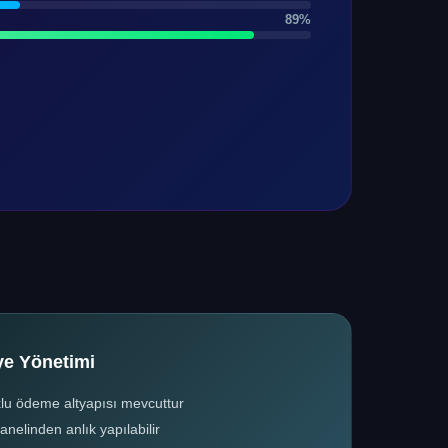
89%
ye Yönetimi
oklu ödeme altyapısı mevcuttur
elinden anlık yapılabilir