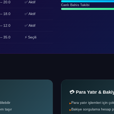
 – 20.0
✅ Aktif
Canlı Bahis Takibi
 – 18.0
✅ Aktif
 – 12.0
✅ Aktif
 – 35.0
⚡ Seçili
💳 Para Yatır & Baki
lebilir
Para yatır işlemleri için ç
em taşır
Bakiye sorgulama hesap pan