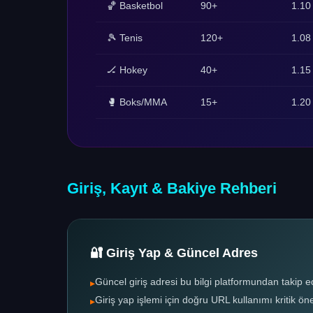
🏀 Basketbol
90+
1.10
🎾 Tenis
120+
1.08
🏒 Hokey
40+
1.15
🥊 Boks/MMA
15+
1.20
Giriş, Kayıt & Bakiye Rehberi
🔐 Giriş Yap & Güncel Adres
Güncel giriş adresi bu bilgi platformundan takip edi
Giriş yap işlemi için doğru URL kullanımı kritik ön