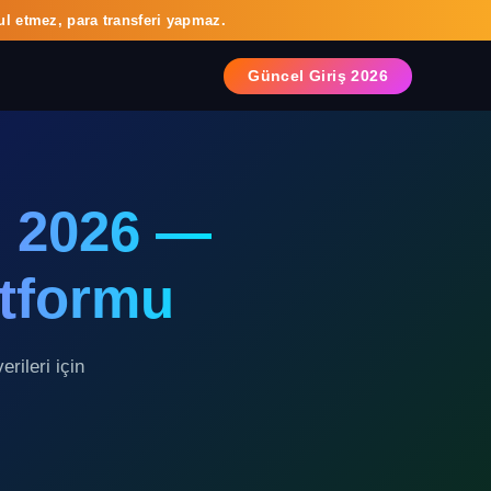
ul etmez, para transferi yapmaz.
Güncel Giriş 2026
 2026 —
atformu
rileri için