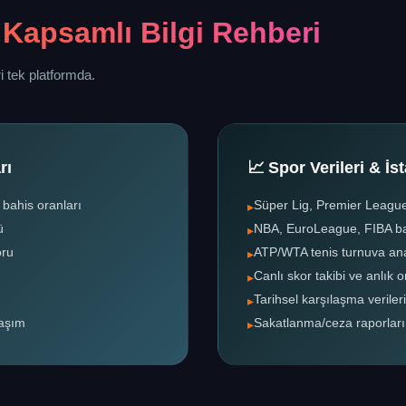
apsamlı Bilgi Rehberi
ri tek platformda.
rı
📈 Spor Verileri & İs
 bahis oranları
Süper Lig, Premier League,
ü
NBA, EuroLeague, FIBA bask
oru
ATP/WTA tenis turnuva anal
Canlı skor takibi ve anlık 
Tarihsel karşılaşma veriler
laşım
Sakatlanma/ceza raporları 