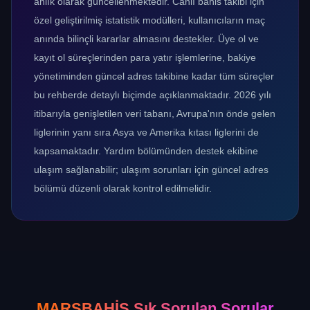
anlık olarak güncellenmektedir. Canlı bahis takibi için
özel geliştirilmiş istatistik modülleri, kullanıcıların maç
anında bilinçli kararlar almasını destekler. Üye ol ve
kayıt ol süreçlerinden para yatır işlemlerine, bakiye
yönetiminden güncel adres takibine kadar tüm süreçler
bu rehberde detaylı biçimde açıklanmaktadır. 2026 yılı
itibarıyla genişletilen veri tabanı, Avrupa'nın önde gelen
liglerinin yanı sıra Asya ve Amerika kıtası liglerini de
kapsamaktadır. Yardım bölümünden destek ekibine
ulaşım sağlanabilir; ulaşım sorunları için güncel adres
bölümü düzenli olarak kontrol edilmelidir.
MARSBAHİS Sık Sorulan Sorular