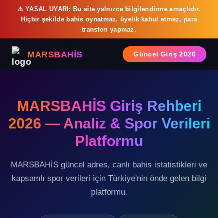
⚠️ YASAL UYARI: Bu site yalnızca bilgilendirme amaçlıdır.
Hiçbir şekilde bahis oynatmaz, üyelik kabul etmez, para
transferi yapmaz.
MARSBAHİS
Güncel Giriş 2026
MARSBAHİS Giriş Rehberi
2026 — Analiz & Spor Verileri
Platformu
MARSBAHİS güncel adres, canlı bahis istatistikleri ve
kapsamlı spor verileri için Türkiye'nin önde gelen bilgi
platformu.