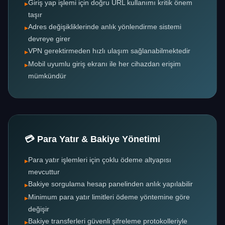
Giriş yap işlemi için doğru URL kullanımı kritik önem
taşır
Adres değişikliklerinde anlık yönlendirme sistemi
devreye girer
VPN gerektirmeden hızlı ulaşım sağlanabilmektedir
Mobil uyumlu giriş ekranı ile her cihazdan erişim
mümkündür
💳 Para Yatır & Bakiye Yönetimi
Para yatır işlemleri için çoklu ödeme altyapısı
mevcuttur
Bakiye sorgulama hesap panelinden anlık yapılabilir
Minimum para yatır limitleri ödeme yöntemine göre
değişir
Bakiye transferleri güvenli şifreleme protokolleriyle