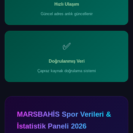
Hızlı Ulaşım
Güncel adres anlık güncellenir
✅
Doğrulanmış Veri
Çapraz kaynak doğrulama sistemi
MARSBAHİS Spor Verileri &
İstatistik Paneli 2026