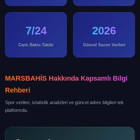
7/24
2026
Canlı Bahis Takibi
Güncel Sezon Verileri
MARSBAHİS Hakkında Kapsamlı Bilgi
Rehberi
Spor verileri, istatistik analizleri ve güncel adres bilgileri tek
platformda.