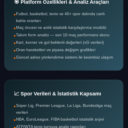
🎯 Platform Özellikleri & Analiz Araçları
Futbol, basketbol, tenis ve 40+ spor dalında canlı
bahis oranları
Maç öncesi ve anlık istatistik karşılaştırma modülü
Takım form analizi — son 10 maç performans skoru
Kart, korner ve gol beklenti değerleri (xG verileri)
Oran hareketleri ve piyasa değişim grafikleri
Güncel adres yönlendirme sistemi ile kesintisiz ulaşım
📈 Spor Verileri & İstatistik Kapsamı
Süper Lig, Premier League, La Liga, Bundesliga maç
verileri
NBA, EuroLeague, FIBA basketbol istatistik arşivi
ATP/WTA tenis turnuva analiz raporları