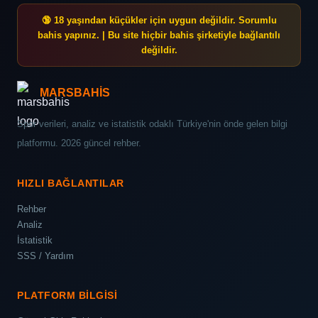
🔞 18 yaşından küçükler için uygun değildir. Sorumlu
bahis yapınız. | Bu site hiçbir bahis şirketiyle bağlantılı
değildir.
MARSBAHİS
Spor verileri, analiz ve istatistik odaklı Türkiye'nin önde gelen bilgi
platformu. 2026 güncel rehber.
HIZLI BAĞLANTILAR
Rehber
Analiz
İstatistik
SSS / Yardım
PLATFORM BILGISI