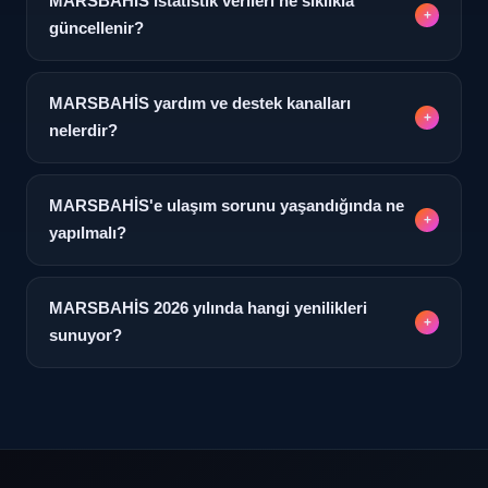
MARSBAHİS istatistik verileri ne sıklıkla
+
açıklanmaktadır.
güncellenir?
İstatistik verileri anlık güncellenmektedir. Doğrulanmış
veri kaynakları kullanılarak yüksek doğruluk oranı
MARSBAHİS yardım ve destek kanalları
+
sağlanmaktadır.
nelerdir?
Yardım bölümünden canlı destek, e-posta ve SSS
kanallarına ulaşım sağlanabilmektedir. 7/24 destek
MARSBAHİS'e ulaşım sorunu yaşandığında ne
+
hizmeti mevcuttur.
yapılmalı?
Ulaşım sorunu yaşandığında öncelikle güncel adres
bölümü kontrol edilmeli, ardından yardım kanallarına
MARSBAHİS 2026 yılında hangi yenilikleri
+
başvurulmalıdır.
sunuyor?
2026 yılında geliştirilmiş analiz araçları, genişletilmiş
spor verileri ve yenilenen canlı bahis arayüzü kullanıcı
deneyimini üst seviyeye taşımaktadır.