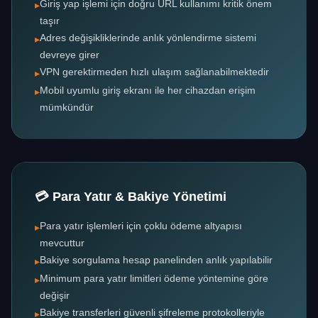
Giriş yap işlemi için doğru URL kullanımı kritik önem
taşır
Adres değişikliklerinde anlık yönlendirme sistemi
devreye girer
VPN gerektirmeden hızlı ulaşım sağlanabilmektedir
Mobil uyumlu giriş ekranı ile her cihazdan erişim
mümkündür
💳 Para Yatır & Bakiye Yönetimi
Para yatır işlemleri için çoklu ödeme altyapısı
mevcuttur
Bakiye sorgulama hesap panelinden anlık yapılabilir
Minimum para yatır limitleri ödeme yöntemine göre
değişir
Bakiye transferleri güvenli şifreleme protokolleriyle