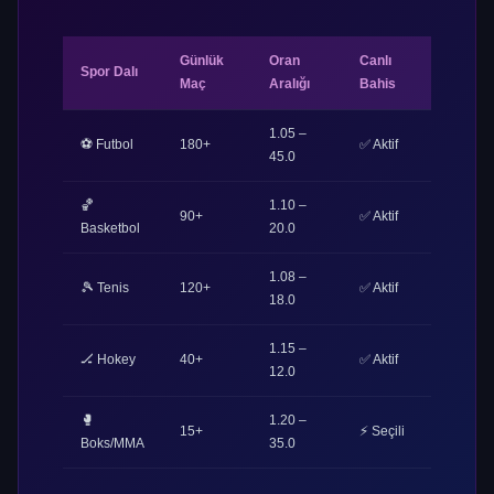
Günlük
Oran
Canlı
Spor Dalı
Maç
Aralığı
Bahis
1.05 –
⚽ Futbol
180+
✅ Aktif
45.0
🏀
1.10 –
90+
✅ Aktif
Basketbol
20.0
1.08 –
🎾 Tenis
120+
✅ Aktif
18.0
1.15 –
🏒 Hokey
40+
✅ Aktif
12.0
🥊
1.20 –
15+
⚡ Seçili
Boks/MMA
35.0