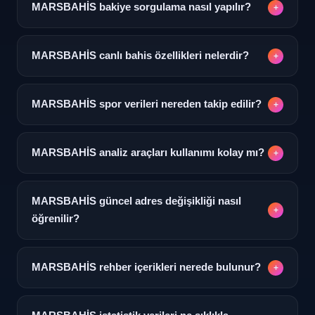
cüzdan dahil çoklu ödeme yöntemi sunulmaktadır.
MARSBAHİS bakiye sorgulama nasıl yapılır?
+
Hesap panelinden bakiye bilgilerinize anlık
ulaşabilirsiniz. Bakiye geçmişi ve işlem detayları da bu
MARSBAHİS canlı bahis özellikleri nelerdir?
+
bölümde görüntülenir.
Canlı bahis bölümünde 40'tan fazla spor dalında anlık
oranlar ve maç içi istatistikler sunulmaktadır. Oran
MARSBAHİS spor verileri nereden takip edilir?
+
güncellemeleri saniyeler içinde yansıtılır.
Spor verileri ve istatistik bölümünden anlık veriler
izlenebilir. Futbol, basketbol ve tenis başta olmak üzere
MARSBAHİS analiz araçları kullanımı kolay mı?
+
tüm dallar kapsanmaktadır.
Analiz araçları sezgisel arayüzüyle kolayca kullanılabilir.
Rehber bölümünde adım adım kullanım kılavuzları
MARSBAHİS güncel adres değişikliği nasıl
+
mevcuttur.
öğrenilir?
Bu bilgi platformunu düzenli takip ederek güncel adres
bilgisine her zaman ulaşabilirsiniz. Bildirim sistemi de
MARSBAHİS rehber içerikleri nerede bulunur?
+
mevcuttur.
Rehber bölümünde tüm kullanım kılavuzları, giriş yap
adımları ve platform özellikleri detaylı şekilde