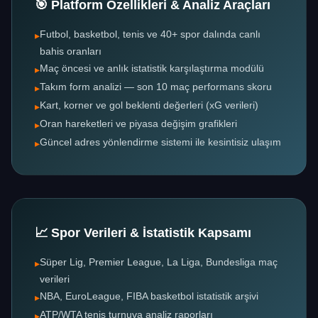
🎯 Platform Özellikleri & Analiz Araçları
Futbol, basketbol, tenis ve 40+ spor dalında canlı
bahis oranları
Maç öncesi ve anlık istatistik karşılaştırma modülü
Takım form analizi — son 10 maç performans skoru
Kart, korner ve gol beklenti değerleri (xG verileri)
Oran hareketleri ve piyasa değişim grafikleri
Güncel adres yönlendirme sistemi ile kesintisiz ulaşım
📈 Spor Verileri & İstatistik Kapsamı
Süper Lig, Premier League, La Liga, Bundesliga maç
verileri
NBA, EuroLeague, FIBA basketbol istatistik arşivi
ATP/WTA tenis turnuva analiz raporları