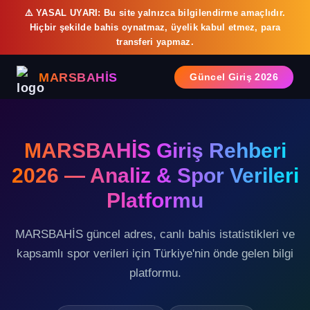
⚠️ YASAL UYARI: Bu site yalnızca bilgilendirme amaçlıdır.
Hiçbir şekilde bahis oynatmaz, üyelik kabul etmez, para
transferi yapmaz.
MARSBAHİS
Güncel Giriş 2026
MARSBAHİS Giriş Rehberi
2026 — Analiz & Spor Verileri
Platformu
MARSBAHİS güncel adres, canlı bahis istatistikleri ve
kapsamlı spor verileri için Türkiye'nin önde gelen bilgi
platformu.