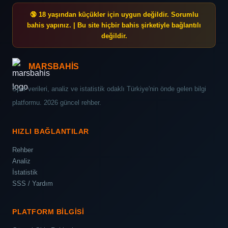
🔞 18 yaşından küçükler için uygun değildir. Sorumlu
bahis yapınız. | Bu site hiçbir bahis şirketiyle bağlantılı
değildir.
MARSBAHİS
Spor verileri, analiz ve istatistik odaklı Türkiye'nin önde gelen bilgi
platformu. 2026 güncel rehber.
HIZLI BAĞLANTILAR
Rehber
Analiz
İstatistik
SSS / Yardım
PLATFORM BILGISI