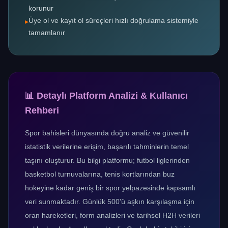
korunur
Üye ol ve kayıt ol süreçleri hızlı doğrulama sistemiyle
tamamlanır
📊 Detaylı Platform Analizi & Kullanıcı
Rehberi
Spor bahisleri dünyasında doğru analiz ve güvenilir
istatistik verilerine erişim, başarılı tahminlerin temel
taşını oluşturur. Bu bilgi platformu; futbol liglerinden
basketbol turnuvalarına, tenis kortlarından buz
hokeyine kadar geniş bir spor yelpazesinde kapsamlı
veri sunmaktadır. Günlük 500'ü aşkın karşılaşma için
oran hareketleri, form analizleri ve tarihsel H2H verileri