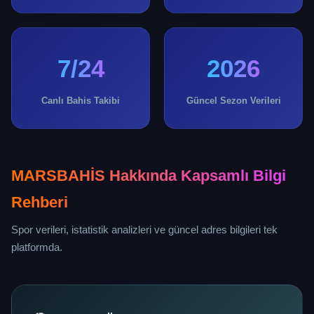
7/24
2026
Canlı Bahis Takibi
Güncel Sezon Verileri
MARSBAHİS Hakkında Kapsamlı Bilgi
Rehberi
Spor verileri, istatistik analizleri ve güncel adres bilgileri tek
platformda.