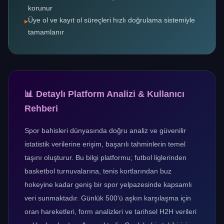
korunur
Üye ol ve kayıt ol süreçleri hızlı doğrulama sistemiyle
tamamlanır
📊 Detaylı Platform Analizi & Kullanıcı
Rehberi
Spor bahisleri dünyasında doğru analiz ve güvenilir
istatistik verilerine erişim, başarılı tahminlerin temel
taşını oluşturur. Bu bilgi platformu; futbol liglerinden
basketbol turnuvalarına, tenis kortlarından buz
hokeyine kadar geniş bir spor yelpazesinde kapsamlı
veri sunmaktadır. Günlük 500'ü aşkın karşılaşma için
oran hareketleri, form analizleri ve tarihsel H2H verileri