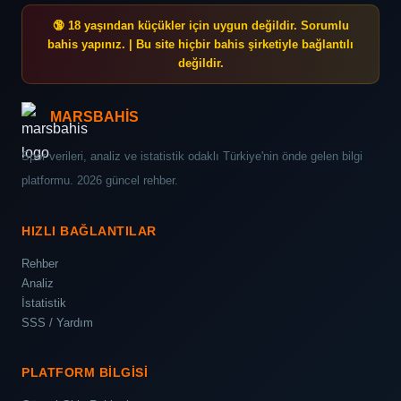
🔞 18 yaşından küçükler için uygun değildir. Sorumlu
bahis yapınız. | Bu site hiçbir bahis şirketiyle bağlantılı
değildir.
MARSBAHİS
Spor verileri, analiz ve istatistik odaklı Türkiye'nin önde gelen bilgi
platformu. 2026 güncel rehber.
HIZLI BAĞLANTILAR
Rehber
Analiz
İstatistik
SSS / Yardım
PLATFORM BILGISI