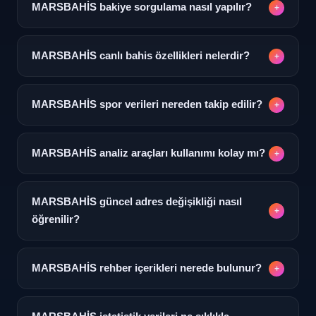
cüzdan dahil çoklu ödeme yöntemi sunulmaktadır.
MARSBAHİS bakiye sorgulama nasıl yapılır?
+
Hesap panelinden bakiye bilgilerinize anlık
ulaşabilirsiniz. Bakiye geçmişi ve işlem detayları da bu
MARSBAHİS canlı bahis özellikleri nelerdir?
+
bölümde görüntülenir.
Canlı bahis bölümünde 40'tan fazla spor dalında anlık
oranlar ve maç içi istatistikler sunulmaktadır. Oran
MARSBAHİS spor verileri nereden takip edilir?
+
güncellemeleri saniyeler içinde yansıtılır.
Spor verileri ve istatistik bölümünden anlık veriler
izlenebilir. Futbol, basketbol ve tenis başta olmak üzere
MARSBAHİS analiz araçları kullanımı kolay mı?
+
tüm dallar kapsanmaktadır.
Analiz araçları sezgisel arayüzüyle kolayca kullanılabilir.
Rehber bölümünde adım adım kullanım kılavuzları
MARSBAHİS güncel adres değişikliği nasıl
+
mevcuttur.
öğrenilir?
Bu bilgi platformunu düzenli takip ederek güncel adres
bilgisine her zaman ulaşabilirsiniz. Bildirim sistemi de
MARSBAHİS rehber içerikleri nerede bulunur?
+
mevcuttur.
Rehber bölümünde tüm kullanım kılavuzları, giriş yap
adımları ve platform özellikleri detaylı şekilde