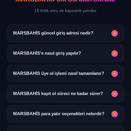
15 kritik soru ve kapsamlı yanıtlar
MARSBAHİS güncel giriş adresi nedir?
+
Güncel adres bilgisine bu bilgi platformu üzerinden anlık
olarak ulaşabilirsiniz. Adres değişikliklerinde yönlendirme
MARSBAHİS'e nasıl giriş yapılır?
+
sistemi otomatik devreye girer.
Güncel adres üzerinden giriş yap butonunu kullanarak
hesabınıza erişebilirsiniz. Doğru URL kullanımı kesintisiz
MARSBAHİS üye ol işlemi nasıl tamamlanır?
+
bağlantı için önemlidir.
Üye ol formunu doldurarak kayıt sürecini
başlatabilirsiniz. Doğrulama adımları tamamlandıktan
MARSBAHİS kayıt ol süreci ne kadar sürer?
+
sonra hesabınız aktif hale gelir.
Kayıt ol işlemi ortalama 2-3 dakika içinde
tamamlanmaktadır. Kimlik doğrulama adımı ek süre
MARSBAHİS para yatır seçenekleri nelerdir?
+
gerektirebilir.
Para yatır işlemleri için banka havalesi, kredi kartı ve e-