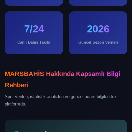
7/24
2026
Canlı Bahis Takibi
Güncel Sezon Verileri
MARSBAHİS Hakkında Kapsamlı Bilgi
Rehberi
Spor verileri, istatistik analizleri ve güncel adres bilgileri tek
platformda.