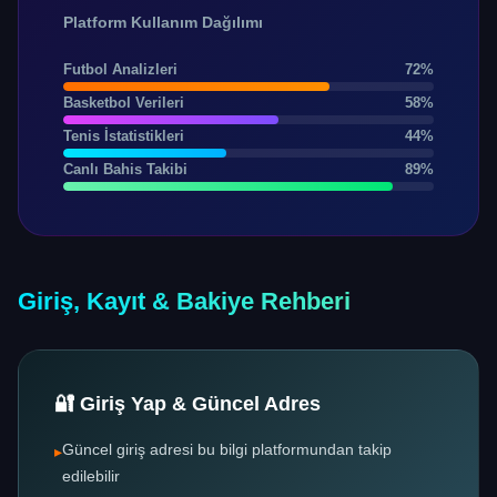
Platform Kullanım Dağılımı
Futbol Analizleri
72%
Basketbol Verileri
58%
Tenis İstatistikleri
44%
Canlı Bahis Takibi
89%
Giriş, Kayıt & Bakiye Rehberi
🔐 Giriş Yap & Güncel Adres
Güncel giriş adresi bu bilgi platformundan takip
edilebilir