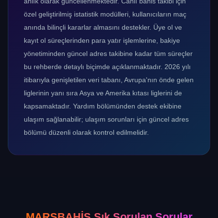
anlık olarak güncellenmektedir. Canlı bahis takibi için
özel geliştirilmiş istatistik modülleri, kullanıcıların maç
anında bilinçli kararlar almasını destekler. Üye ol ve
kayıt ol süreçlerinden para yatır işlemlerine, bakiye
yönetiminden güncel adres takibine kadar tüm süreçler
bu rehberde detaylı biçimde açıklanmaktadır. 2026 yılı
itibarıyla genişletilen veri tabanı, Avrupa'nın önde gelen
liglerinin yanı sıra Asya ve Amerika kıtası liglerini de
kapsamaktadır. Yardım bölümünden destek ekibine
ulaşım sağlanabilir; ulaşım sorunları için güncel adres
bölümü düzenli olarak kontrol edilmelidir.
MARSBAHİS Sık Sorulan Sorular