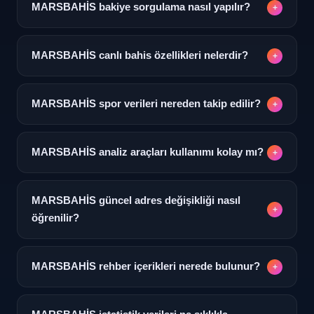
cüzdan dahil çoklu ödeme yöntemi sunulmaktadır.
MARSBAHİS bakiye sorgulama nasıl yapılır?
+
Hesap panelinden bakiye bilgilerinize anlık
ulaşabilirsiniz. Bakiye geçmişi ve işlem detayları da bu
MARSBAHİS canlı bahis özellikleri nelerdir?
+
bölümde görüntülenir.
Canlı bahis bölümünde 40'tan fazla spor dalında anlık
oranlar ve maç içi istatistikler sunulmaktadır. Oran
MARSBAHİS spor verileri nereden takip edilir?
+
güncellemeleri saniyeler içinde yansıtılır.
Spor verileri ve istatistik bölümünden anlık veriler
izlenebilir. Futbol, basketbol ve tenis başta olmak üzere
MARSBAHİS analiz araçları kullanımı kolay mı?
+
tüm dallar kapsanmaktadır.
Analiz araçları sezgisel arayüzüyle kolayca kullanılabilir.
Rehber bölümünde adım adım kullanım kılavuzları
MARSBAHİS güncel adres değişikliği nasıl
+
mevcuttur.
öğrenilir?
Bu bilgi platformunu düzenli takip ederek güncel adres
bilgisine her zaman ulaşabilirsiniz. Bildirim sistemi de
MARSBAHİS rehber içerikleri nerede bulunur?
+
mevcuttur.
Rehber bölümünde tüm kullanım kılavuzları, giriş yap
adımları ve platform özellikleri detaylı şekilde