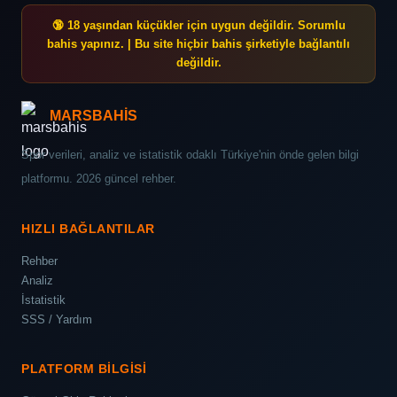
🔞 18 yaşından küçükler için uygun değildir. Sorumlu
bahis yapınız. | Bu site hiçbir bahis şirketiyle bağlantılı
değildir.
MARSBAHİS
Spor verileri, analiz ve istatistik odaklı Türkiye'nin önde gelen bilgi
platformu. 2026 güncel rehber.
HIZLI BAĞLANTILAR
Rehber
Analiz
İstatistik
SSS / Yardım
PLATFORM BILGISI