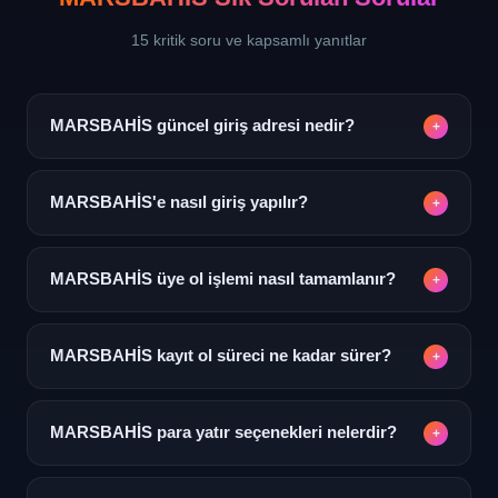
15 kritik soru ve kapsamlı yanıtlar
MARSBAHİS güncel giriş adresi nedir?
+
Güncel adres bilgisine bu bilgi platformu üzerinden anlık
olarak ulaşabilirsiniz. Adres değişikliklerinde yönlendirme
MARSBAHİS'e nasıl giriş yapılır?
+
sistemi otomatik devreye girer.
Güncel adres üzerinden giriş yap butonunu kullanarak
hesabınıza erişebilirsiniz. Doğru URL kullanımı kesintisiz
MARSBAHİS üye ol işlemi nasıl tamamlanır?
+
bağlantı için önemlidir.
Üye ol formunu doldurarak kayıt sürecini
başlatabilirsiniz. Doğrulama adımları tamamlandıktan
MARSBAHİS kayıt ol süreci ne kadar sürer?
+
sonra hesabınız aktif hale gelir.
Kayıt ol işlemi ortalama 2-3 dakika içinde
tamamlanmaktadır. Kimlik doğrulama adımı ek süre
MARSBAHİS para yatır seçenekleri nelerdir?
+
gerektirebilir.
Para yatır işlemleri için banka havalesi, kredi kartı ve e-