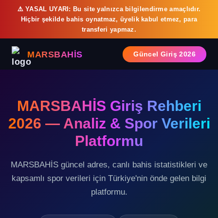
⚠️ YASAL UYARI: Bu site yalnızca bilgilendirme amaçlıdır.
Hiçbir şekilde bahis oynatmaz, üyelik kabul etmez, para
transferi yapmaz.
MARSBAHİS
Güncel Giriş 2026
MARSBAHİS Giriş Rehberi
2026 — Analiz & Spor Verileri
Platformu
MARSBAHİS güncel adres, canlı bahis istatistikleri ve
kapsamlı spor verileri için Türkiye'nin önde gelen bilgi
platformu.