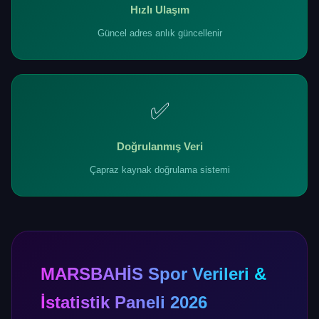
Hızlı Ulaşım
Güncel adres anlık güncellenir
✅
Doğrulanmış Veri
Çapraz kaynak doğrulama sistemi
MARSBAHİS Spor Verileri &
İstatistik Paneli 2026