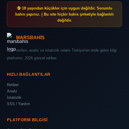
🔞 18 yaşından küçükler için uygun değildir. Sorumlu
bahis yapınız. | Bu site hiçbir bahis şirketiyle bağlantılı
değildir.
MARSBAHİS
Spor verileri, analiz ve istatistik odaklı Türkiye'nin önde gelen bilgi
platformu. 2026 güncel rehber.
HIZLI BAĞLANTILAR
Rehber
Analiz
İstatistik
SSS / Yardım
PLATFORM BILGISI