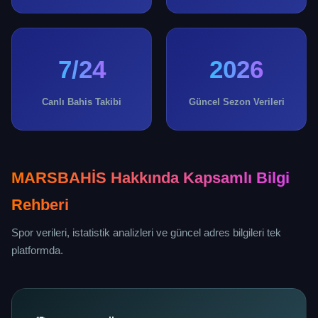
7/24
2026
Canlı Bahis Takibi
Güncel Sezon Verileri
MARSBAHİS Hakkında Kapsamlı Bilgi
Rehberi
Spor verileri, istatistik analizleri ve güncel adres bilgileri tek
platformda.