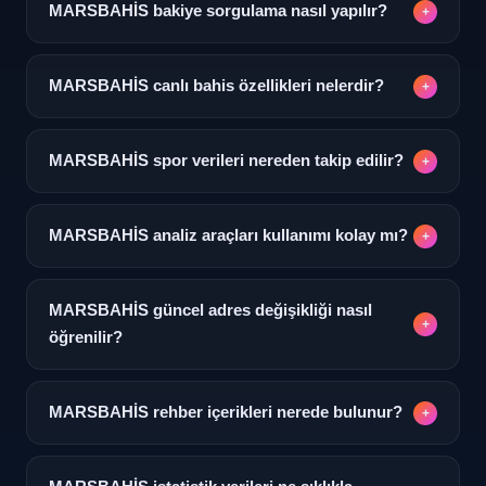
cüzdan dahil çoklu ödeme yöntemi sunulmaktadır.
MARSBAHİS bakiye sorgulama nasıl yapılır?
+
Hesap panelinden bakiye bilgilerinize anlık
ulaşabilirsiniz. Bakiye geçmişi ve işlem detayları da bu
MARSBAHİS canlı bahis özellikleri nelerdir?
+
bölümde görüntülenir.
Canlı bahis bölümünde 40'tan fazla spor dalında anlık
oranlar ve maç içi istatistikler sunulmaktadır. Oran
MARSBAHİS spor verileri nereden takip edilir?
+
güncellemeleri saniyeler içinde yansıtılır.
Spor verileri ve istatistik bölümünden anlık veriler
izlenebilir. Futbol, basketbol ve tenis başta olmak üzere
MARSBAHİS analiz araçları kullanımı kolay mı?
+
tüm dallar kapsanmaktadır.
Analiz araçları sezgisel arayüzüyle kolayca kullanılabilir.
Rehber bölümünde adım adım kullanım kılavuzları
MARSBAHİS güncel adres değişikliği nasıl
+
mevcuttur.
öğrenilir?
Bu bilgi platformunu düzenli takip ederek güncel adres
bilgisine her zaman ulaşabilirsiniz. Bildirim sistemi de
MARSBAHİS rehber içerikleri nerede bulunur?
+
mevcuttur.
Rehber bölümünde tüm kullanım kılavuzları, giriş yap
adımları ve platform özellikleri detaylı şekilde