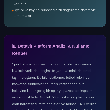
korunur
Üye ol ve kayıt ol süreçleri hızlı doğrulama sistemiyle
tamamlanır
📊 Detaylı Platform Analizi & Kullanıcı
Rehberi
Spor bahisleri dünyasında doğru analiz ve güvenilir
istatistik verilerine erişim, başarılı tahminlerin temel
taşını oluşturur. Bu bilgi platformu; futbol liglerinden
basketbol turnuvalarına, tenis kortlarından buz
hokeyine kadar geniş bir spor yelpazesinde kapsamlı
veri sunmaktadır. Günlük 500'ü aşkın karşılaşma için
oran hareketleri, form analizleri ve tarihsel H2H verileri