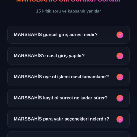
15 kritik soru ve kapsamlı yanıtlar
MARSBAHİS güncel giriş adresi nedir?
+
Güncel adres bilgisine bu bilgi platformu üzerinden anlık
olarak ulaşabilirsiniz. Adres değişikliklerinde yönlendirme
MARSBAHİS'e nasıl giriş yapılır?
+
sistemi otomatik devreye girer.
Güncel adres üzerinden giriş yap butonunu kullanarak
hesabınıza erişebilirsiniz. Doğru URL kullanımı kesintisiz
MARSBAHİS üye ol işlemi nasıl tamamlanır?
+
bağlantı için önemlidir.
Üye ol formunu doldurarak kayıt sürecini
başlatabilirsiniz. Doğrulama adımları tamamlandıktan
MARSBAHİS kayıt ol süreci ne kadar sürer?
+
sonra hesabınız aktif hale gelir.
Kayıt ol işlemi ortalama 2-3 dakika içinde
tamamlanmaktadır. Kimlik doğrulama adımı ek süre
MARSBAHİS para yatır seçenekleri nelerdir?
+
gerektirebilir.
Para yatır işlemleri için banka havalesi, kredi kartı ve e-