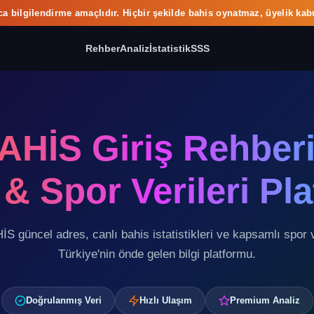
a bilgilendirme amaçlıdır. Hiçbir şekilde bahis oynatmaz, üyelik kab
Rehber
Analiz
İstatistik
SSS
HİS Giriş Rehberi
 & Spor Verileri Pl
güncel adres, canlı bahis istatistikleri ve kapsamlı spor ve
Türkiye'nin önde gelen bilgi platformu.
Doğrulanmış Veri
Hızlı Ulaşım
Premium Analiz