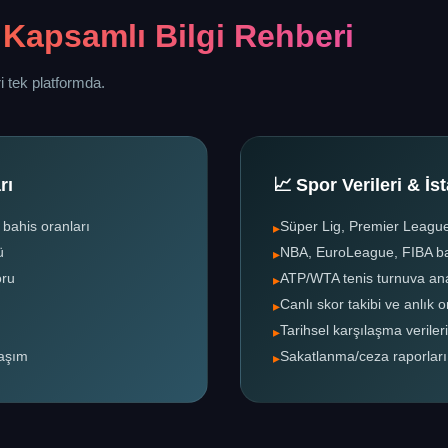
apsamlı Bilgi Rehberi
ri tek platformda.
rı
📈 Spor Verileri & İs
 bahis oranları
Süper Lig, Premier League,
ü
NBA, EuroLeague, FIBA bask
oru
ATP/WTA tenis turnuva anal
Canlı skor takibi ve anlık 
Tarihsel karşılaşma veriler
laşım
Sakatlanma/ceza raporları 