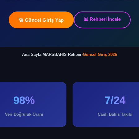
📊 Rehberi İncele
🚀 Güncel Giriş Yap
Ana Sayfa
›
MARSBAHİS Rehber
›
Güncel Giriş 2026
98%
7/24
Veri Doğruluk Oranı
Canlı Bahis Takibi