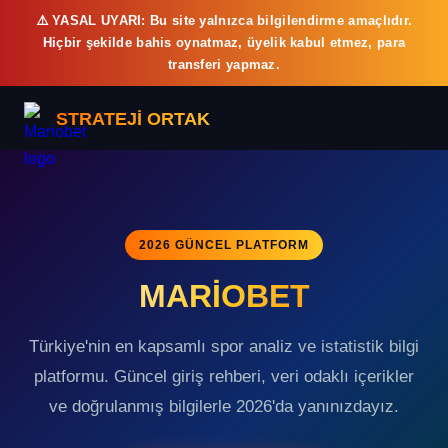
⚠️ YASAL UYARI: Bu site yalnızca bilgilendirme amaçlıdır.
Hiçbir şekilde bahis oynatmaz, üyelik kabul etmez, para
transferi yapmaz.
STRATEJİ ORTAK
2026 GÜNCEL PLATFORM
MARİOBET
Türkiye'nin en kapsamlı spor analiz ve istatistik bilgi
platformu. Güncel giriş rehberi, veri odaklı içerikler
ve doğrulanmış bilgilerle 2026'da yanınızdayız.