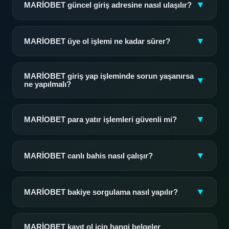
sunan köklü bir dijital platform olup futbol, basketbol,
▼
MARİOBET güncel giriş adresine nasıl ulaşılır?
tenis ve e-spor başta olmak üzere 30'dan fazla branşı
Güncel adrese güvenilir rehber platformları, sosyal
kapsamaktadır.
medya kanalları veya müşteri hizmetleri aracılığıyla
▼
MARİOBET üye ol işlemi ne kadar sürer?
ulaşılabilir. Bu bilgi platformu güncel giriş bilgilerini
Kayıt ol formu doldurulduktan sonra e-posta
düzenli olarak paylaşmaktadır.
doğrulaması ile birlikte hesap 2–5 dakika içinde aktif
MARİOBET giriş yap işleminde sorun yaşanırsa
▼
ne yapılmalı?
hale gelmektedir. Kimlik doğrulama süreci 24 saate
kadar uzayabilir.
Tarayıcı önbelleği temizlenmeli, farklı bir tarayıcı
denenmeli ve güncel adres kontrol edilmelidir. Sorun
▼
MARİOBET para yatır işlemleri güvenli mi?
devam ederse 7/24 canlı destek hattına başvurulabilir.
256-bit SSL şifreleme ve PCI DSS uyumlu ödeme
altyapısı sayesinde tüm finansal işlemler güvenli
▼
MARİOBET canlı bahis nasıl çalışır?
ortamda gerçekleştirilmektedir. Banka havalesi, e-
Devam eden maçlara anlık olarak bahis yapılabilmekte;
cüzdan ve kripto para seçenekleri mevcuttur.
oranlar her birkaç saniyede bir güncellenmektedir. Canlı
▼
MARİOBET bakiye sorgulama nasıl yapılır?
istatistikler ve görsel skor takibi aynı ekranda
Hesap panelinin sağ üst köşesinde anlık bakiye
sunulmaktadır.
görüntülenmektedir. Detaylı işlem geçmişine ise hesap
MARİOBET kayıt ol için hangi belgeler