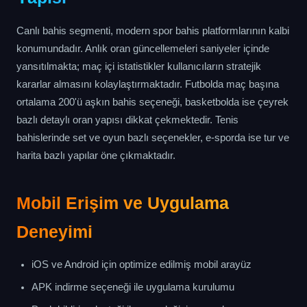
Canlı bahis segmenti, modern spor bahis platformlarının kalbi
konumundadır. Anlık oran güncellemeleri saniyeler içinde
yansıtılmakta; maç içi istatistikler kullanıcıların stratejik
kararlar almasını kolaylaştırmaktadır. Futbolda maç başına
ortalama 200'ü aşkın bahis seçeneği, basketbolda ise çeyrek
bazlı detaylı oran yapısı dikkat çekmektedir. Tenis
bahislerinde set ve oyun bazlı seçenekler, e-sporda ise tur ve
harita bazlı yapılar öne çıkmaktadır.
Mobil Erişim ve Uygulama
Deneyimi
iOS ve Android için optimize edilmiş mobil arayüz
APK indirme seçeneği ile uygulama kurulumu