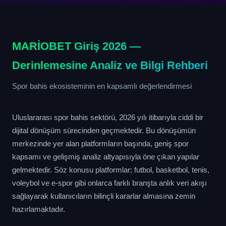
MARİOBET Giriş 2026 —
Derinlemesine Analiz ve Bilgi Rehberi
Spor bahis ekosisteminin en kapsamlı değerlendirmesi
Uluslararası spor bahis sektörü, 2026 yılı itibarıyla ciddi bir
dijital dönüşüm sürecinden geçmektedir. Bu dönüşümün
merkezinde yer alan platformların başında, geniş spor
kapsamı ve gelişmiş analiz altyapısıyla öne çıkan yapılar
gelmektedir. Söz konusu platformlar; futbol, basketbol, tenis,
voleybol ve e-spor gibi onlarca farklı branşta anlık veri akışı
sağlayarak kullanıcıların bilinçli kararlar almasına zemin
hazırlamaktadır.