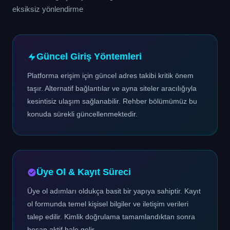
eksiksiz yönlendirme
Güncel Giriş Yöntemleri
Platforma erişim için güncel adres takibi kritik önem
taşır. Alternatif bağlantılar ve ayna siteler aracılığıyla
kesintisiz ulaşım sağlanabilir. Rehber bölümümüz bu
konuda sürekli güncellenmektedir.
Üye Ol & Kayıt Süreci
Üye ol adımları oldukça basit bir yapıya sahiptir. Kayıt
ol formunda temel kişisel bilgiler ve iletişim verileri
talep edilir. Kimlik doğrulama tamamlandıktan sonra
hesap aktif hale gelir.