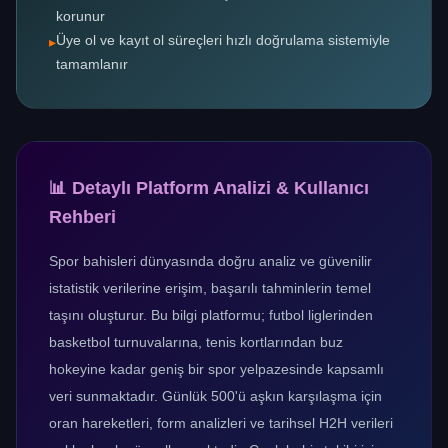
korunur
Üye ol ve kayıt ol süreçleri hızlı doğrulama sistemiyle
tamamlanır
📊 Detaylı Platform Analizi & Kullanıcı
Rehberi
Spor bahisleri dünyasında doğru analiz ve güvenilir
istatistik verilerine erişim, başarılı tahminlerin temel
taşını oluşturur. Bu bilgi platformu; futbol liglerinden
basketbol turnuvalarına, tenis kortlarından buz
hokeyine kadar geniş bir spor yelpazesinde kapsamlı
veri sunmaktadır. Günlük 500'ü aşkın karşılaşma için
oran hareketleri, form analizleri ve tarihsel H2H verileri