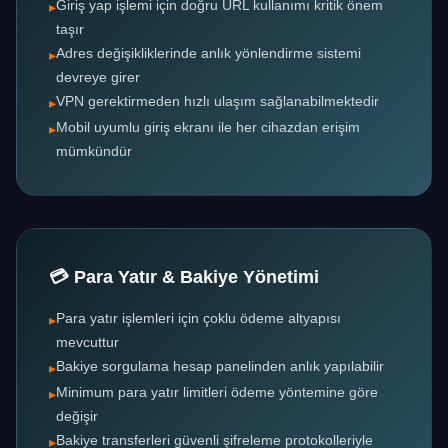
Giriş yap işlemi için doğru URL kullanımı kritik önem
taşır
Adres değişikliklerinde anlık yönlendirme sistemi
devreye girer
VPN gerektirmeden hızlı ulaşım sağlanabilmektedir
Mobil uyumlu giriş ekranı ile her cihazdan erişim
mümkündür
💳 Para Yatır & Bakiye Yönetimi
Para yatır işlemleri için çoklu ödeme altyapısı
mevcuttur
Bakiye sorgulama hesap panelinden anlık yapılabilir
Minimum para yatır limitleri ödeme yöntemine göre
değişir
Bakiye transferleri güvenli şifreleme protokolleriyle