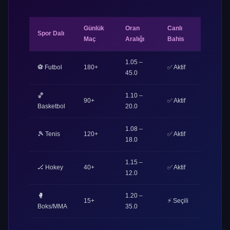
Günlük
Oran
Canlı
Spor Dalı
Maç
Aralığı
Bahis
1.05 –
⚽ Futbol
180+
✅ Aktif
45.0
🏀
1.10 –
90+
✅ Aktif
Basketbol
20.0
1.08 –
🎾 Tenis
120+
✅ Aktif
18.0
1.15 –
🏒 Hokey
40+
✅ Aktif
12.0
🥊
1.20 –
15+
⚡ Seçili
Boks/MMA
35.0