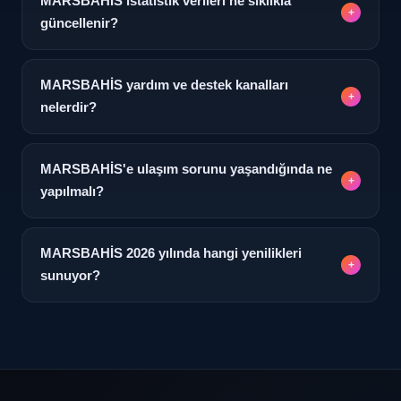
MARSBAHİS istatistik verileri ne sıklıkla
+
açıklanmaktadır.
güncellenir?
İstatistik verileri anlık güncellenmektedir. Doğrulanmış
veri kaynakları kullanılarak yüksek doğruluk oranı
MARSBAHİS yardım ve destek kanalları
+
sağlanmaktadır.
nelerdir?
Yardım bölümünden canlı destek, e-posta ve SSS
kanallarına ulaşım sağlanabilmektedir. 7/24 destek
MARSBAHİS'e ulaşım sorunu yaşandığında ne
+
hizmeti mevcuttur.
yapılmalı?
Ulaşım sorunu yaşandığında öncelikle güncel adres
bölümü kontrol edilmeli, ardından yardım kanallarına
MARSBAHİS 2026 yılında hangi yenilikleri
+
başvurulmalıdır.
sunuyor?
2026 yılında geliştirilmiş analiz araçları, genişletilmiş
spor verileri ve yenilenen canlı bahis arayüzü kullanıcı
deneyimini üst seviyeye taşımaktadır.