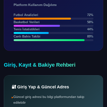
Platform Kullanım Dağılımı
Futbol Analizleri
72%
Basketbol Verileri
58%
Tenis İstatistikleri
44%
Canlı Bahis Takibi
89%
Giriş, Kayıt & Bakiye Rehberi
🔐 Giriş Yap & Güncel Adres
Güncel giriş adresi bu bilgi platformundan takip
edilebilir