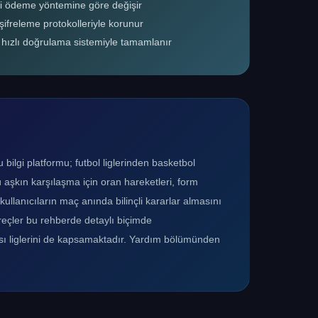
ri ödeme yöntemine göre değişir
 şifreleme protokolleriyle korunur
i hızlı doğrulama sistemiyle tamamlanır
u bilgi platformu; futbol liglerinden basketbol
 aşkın karşılaşma için oran hareketleri, form
, kullanıcıların maç anında bilinçli kararlar almasını
üreçler bu rehberde detaylı biçimde
ıtası liglerini de kapsamaktadır. Yardım bölümünden