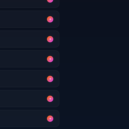
ebilir.
+
tadır.
+
ölümde görüntülenir.
+
 Oran güncellemeleri saniyeler
+
üzere tüm dallar
+
vuzları mevcuttur.
+