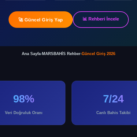
📊 Rehberi İncele
🚀 Güncel Giriş Yap
Ana Sayfa
›
MARSBAHİS Rehber
›
Güncel Giriş 2026
98%
7/24
Veri Doğruluk Oranı
Canlı Bahis Takibi