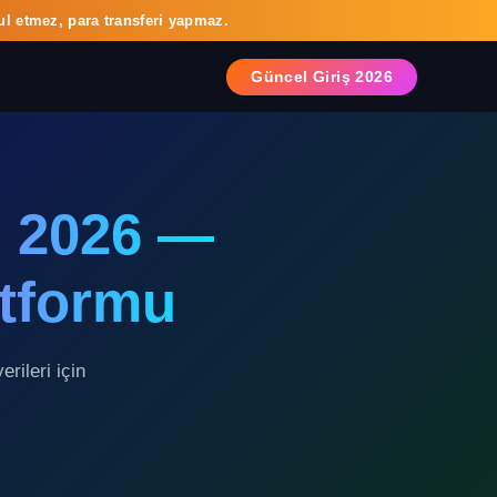
ul etmez, para transferi yapmaz.
Güncel Giriş 2026
 2026 —
atformu
rileri için