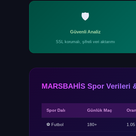
🛡️
Güvenli Analiz
SSL korumalı, şifreli veri aktarımı
MARSBAHİS Spor Verileri & 
Spor Dalı
Günlük Maç
Oran
⚽ Futbol
180+
1.05