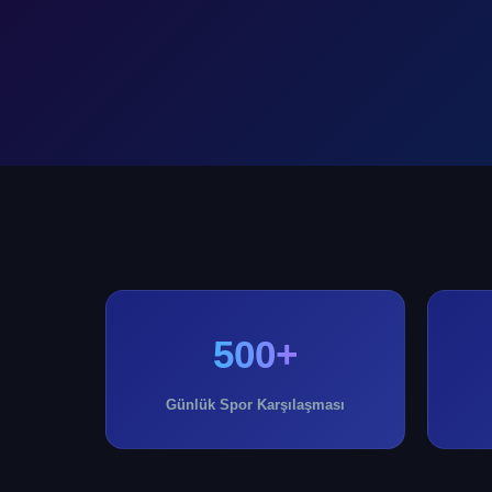
500+
Günlük Spor Karşılaşması