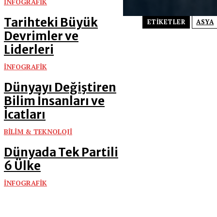
İNFOGRAFİK
Tarihteki Büyük
ETIKETLER
ASYA
Devrimler ve
Liderleri
İNFOGRAFİK
Dünyayı Değiştiren
Bilim İnsanları ve
İcatları
BİLİM & TEKNOLOJİ
Dünyada Tek Partili
6 Ülke
İNFOGRAFİK