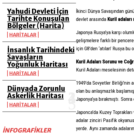
Yahudi Devleti İçin
İkinci Dünya Savaşından günü
Tarihte Konuşulan
devlet arasında
Kuril adaları
Bölgeler (Harita)
Japonya Rusya’ya karşı olumlu
HARİTALAR
gelişmelere farklı bir pencer
için G8’den ‘atılan’ Rusya bu
İnsanlık Tarihindeki
Savaşların
Kuril Adaları Sorunu ve Coğr
Yoğunluk Haritası
Kuril Adaları meselesinin de
HARİTALAR
1949’da Sovyetler Birliği’nin 
Dünyada Zorunlu
olan bu anlaşmazlık başlamış 
Askerlik Haritası
Japonya’ya bırakmıştı. Sonra 
HARİTALAR
Japonca’da Kuzey Toprakları v
adalar zinciri Pasifik okyanu
yerde. Aynı zamanda adaların 
İNFOGRAFIKLER