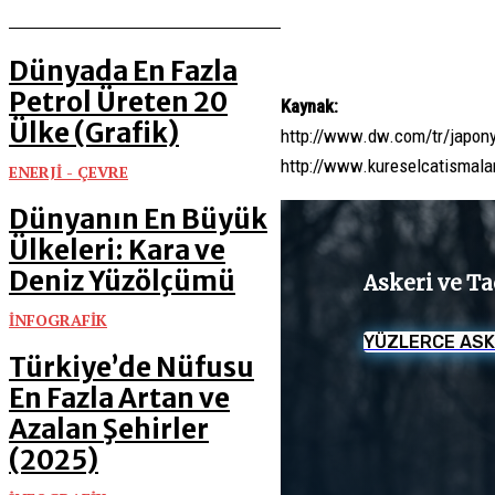
Dünyada En Fazla
Petrol Üreten 20
Kaynak:
Ülke (Grafik)
http://www.dw.com/tr/japon
http://www.kureselcatismalar
ENERJİ - ÇEVRE
Dünyanın En Büyük
Ülkeleri: Kara ve
Deniz Yüzölçümü
Askeri ve Ta
İNFOGRAFİK
YÜZLERCE ASK
Türkiye’de Nüfusu
En Fazla Artan ve
Azalan Şehirler
(2025)