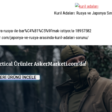
Kuril Adaları: Rusya ve Japonya Sını
ya-rusya-ile-bar%C4%B1%C5%9Fmak-istiyor/a-18957582
.com/japonya-ve-rusya-arasinda-kuril-adalari-sorunu/
ctical Ürünler AskerMarketi.com'da!
ERİ ÜRÜNÜ İNCELE