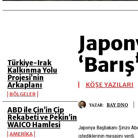
Japony
SON 5 YAZI
‘Barış
Türkiye-Irak
Kalkınma Yolu
Projesi’nin
Arkaplanı
KÖŞE YAZILARI
BÖLGELER
BAY DNO
YAZAR:
ABD ile Çin’in Çip
Rekabeti ve Pekin’in
WAICO Hamlesi
Japonya Başbakanı Şinzo Abe, 
AMERİKA
istediklerinin mesajını verdi.