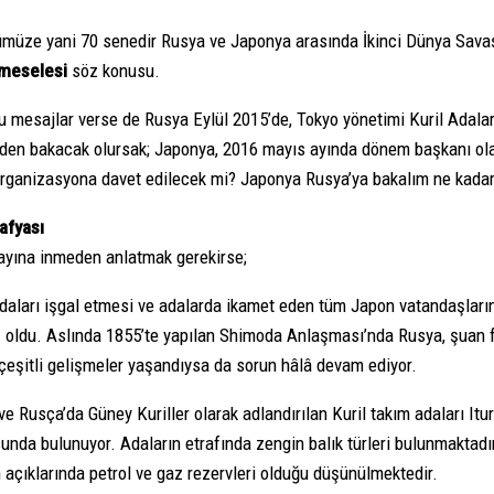
müze yani 70 senedir Rusya ve Japonya arasında İkinci Dünya Savaşı
 meselesi
söz konusu.
 mesajlar verse de Rusya Eylül 2015’de, Tokyo yönetimi Kuril Adaları 
eden bakacak olursak; Japonya, 2016 mayıs ayında dönem başkanı olara
 organizasyona davet edilecek mi? Japonya Rusya’ya bakalım ne kadar
afyası
tayına inmeden anlatmak gerekirse;
adaları işgal etmesi ve adalarda ikamet eden tüm Japon vatandaşlarını 
oldu. Aslında 1855’te yapılan Shimoda Anlaşması’nda Rusya, şuan fii
çeşitli gelişmeler yaşandıysa da sorun hâlâ devam ediyor.
e Rusça’da Güney Kuriller olarak adlandırılan Kuril takım adaları It
sunda bulunuyor. Adaların etrafında zengin balık türleri bulunmaktadı
açıklarında petrol ve gaz rezervleri olduğu düşünülmektedir.