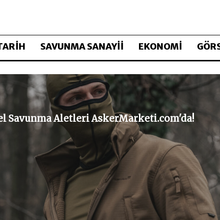
TARİH
SAVUNMA SANAYİİ
EKONOMİ
GÖRS
sel Savunma Aletleri AskerMarketi.com'da!