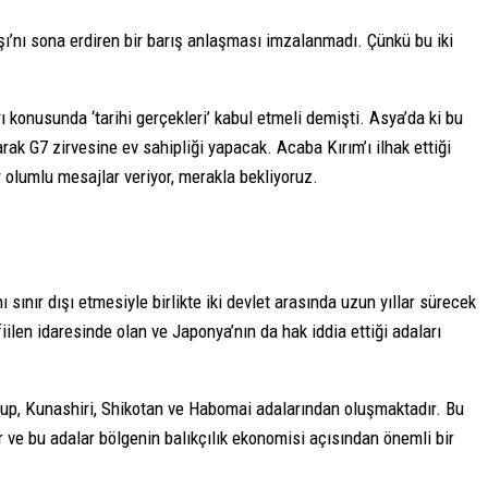
’nı sona erdiren bir barış anlaşması imzalanmadı. Çünkü bu iki
konusunda ‘tarihi gerçekleri’ kabul etmeli demişti. Asya’da ki bu
k G7 zirvesine ev sahipliği yapacak. Acaba Kırım’ı ilhak ettiği
 olumlu mesajlar veriyor, merakla bekliyoruz.
sınır dışı etmesiyle birlikte iki devlet arasında uzun yıllar sürecek
len idaresinde olan ve Japonya’nın da hak iddia ettiği adaları
urup, Kunashiri, Shikotan ve Habomai adalarından oluşmaktadır. Bu
r ve bu adalar bölgenin balıkçılık ekonomisi açısından önemli bir