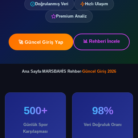
Doğrulanmış Veri
Hızlı Ulaşım
Premium Analiz
📊 Rehberi İncele
🚀 Güncel Giriş Yap
Ana Sayfa
›
MARSBAHİS Rehber
›
Güncel Giriş 2026
500+
98%
Günlük Spor
Veri Doğruluk Oranı
Karşılaşması