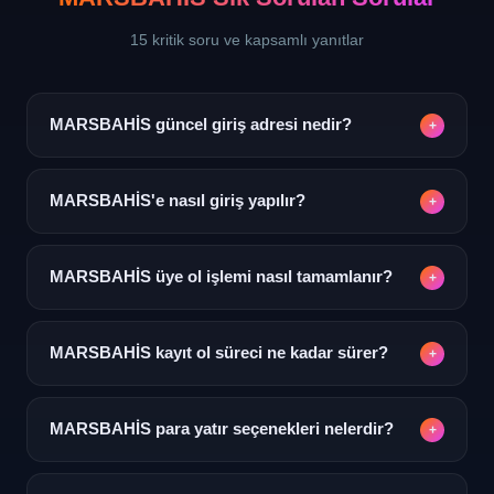
15 kritik soru ve kapsamlı yanıtlar
MARSBAHİS güncel giriş adresi nedir?
+
Güncel adres bilgisine bu bilgi platformu üzerinden anlık
olarak ulaşabilirsiniz. Adres değişikliklerinde yönlendirme
MARSBAHİS'e nasıl giriş yapılır?
+
sistemi otomatik devreye girer.
Güncel adres üzerinden giriş yap butonunu kullanarak
hesabınıza erişebilirsiniz. Doğru URL kullanımı kesintisiz
MARSBAHİS üye ol işlemi nasıl tamamlanır?
+
bağlantı için önemlidir.
Üye ol formunu doldurarak kayıt sürecini
başlatabilirsiniz. Doğrulama adımları tamamlandıktan
MARSBAHİS kayıt ol süreci ne kadar sürer?
+
sonra hesabınız aktif hale gelir.
Kayıt ol işlemi ortalama 2-3 dakika içinde
tamamlanmaktadır. Kimlik doğrulama adımı ek süre
MARSBAHİS para yatır seçenekleri nelerdir?
+
gerektirebilir.
Para yatır işlemleri için banka havalesi, kredi kartı ve e-