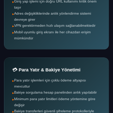
Giriş yap işlemi için doğru URL kullanımı kritik önem
taşır
Adres değişikliklerinde anlık yönlendirme sistemi
devreye girer
VPN gerektirmeden hızlı ulaşım sağlanabilmektedir
Mobil uyumlu giriş ekranı ile her cihazdan erişim
mümkündür
💳 Para Yatır & Bakiye Yönetimi
Para yatır işlemleri için çoklu ödeme altyapısı
mevcuttur
Bakiye sorgulama hesap panelinden anlık yapılabilir
Minimum para yatır limitleri ödeme yöntemine göre
değişir
Bakiye transferleri güvenli şifreleme protokolleriyle