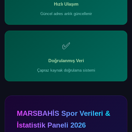
Hızlı Ulaşım
Güncel adres anlık güncellenir
✅
Doğrulanmış Veri
Çapraz kaynak doğrulama sistemi
MARSBAHİS Spor Verileri &
İstatistik Paneli 2026