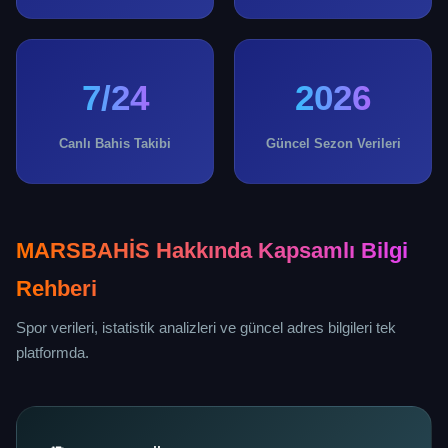
7/24
2026
Canlı Bahis Takibi
Güncel Sezon Verileri
MARSBAHİS Hakkında Kapsamlı Bilgi
Rehberi
Spor verileri, istatistik analizleri ve güncel adres bilgileri tek
platformda.