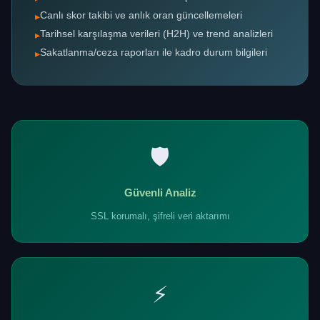
Canlı skor takibi ve anlık oran güncellemeleri
Tarihsel karşılaşma verileri (H2H) ve trend analizleri
Sakatlanma/ceza raporları ile kadro durum bilgileri
🛡️
Güvenli Analiz
SSL korumalı, şifreli veri aktarımı
⚡