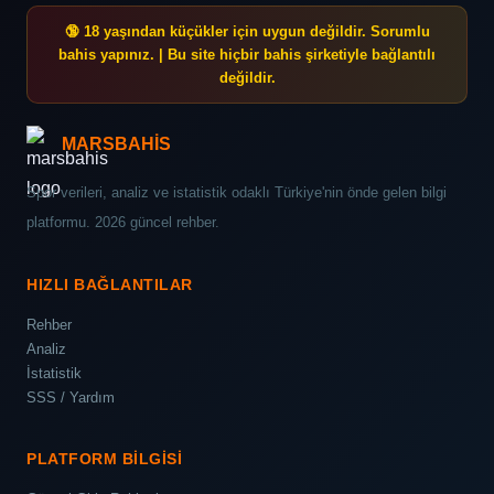
🔞 18 yaşından küçükler için uygun değildir. Sorumlu
bahis yapınız. | Bu site hiçbir bahis şirketiyle bağlantılı
değildir.
MARSBAHİS
Spor verileri, analiz ve istatistik odaklı Türkiye'nin önde gelen bilgi
platformu. 2026 güncel rehber.
HIZLI BAĞLANTILAR
Rehber
Analiz
İstatistik
SSS / Yardım
PLATFORM BILGISI