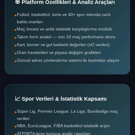
🎯 Platform Özellikleri & Analiz Araçları
Futbol, basketbol, tenis ve 40+ spor dalında canlı
bahis oranları
Maç öncesi ve anlık istatistik karşılaştırma modülü
Takım form analizi — son 10 maç performans skoru
Kart, korner ve gol beklenti değerleri (xG verileri)
Oran hareketleri ve piyasa değişim grafikleri
Güncel adres yönlendirme sistemi ile kesintisiz ulaşım
📈 Spor Verileri & İstatistik Kapsamı
Süper Lig, Premier League, La Liga, Bundesliga maç
verileri
NBA, EuroLeague, FIBA basketbol istatistik arşivi
ATP/WTA tenis turnuva analiz raporları