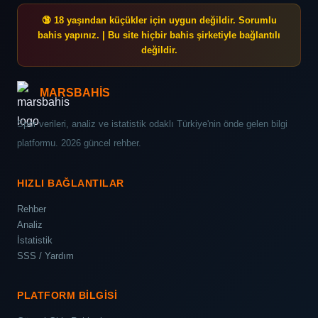
🔞 18 yaşından küçükler için uygun değildir. Sorumlu
bahis yapınız. | Bu site hiçbir bahis şirketiyle bağlantılı
değildir.
MARSBAHİS
Spor verileri, analiz ve istatistik odaklı Türkiye'nin önde gelen bilgi
platformu. 2026 güncel rehber.
HIZLI BAĞLANTILAR
Rehber
Analiz
İstatistik
SSS / Yardım
PLATFORM BILGISI