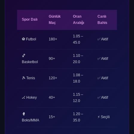
Günlük
Oran
Canlı
Spor Dalı
Maç
Aralığı
Bahis
1.05 –
⚽ Futbol
180+
✅ Aktif
45.0
🏀
1.10 –
90+
✅ Aktif
Basketbol
20.0
1.08 –
🎾 Tenis
120+
✅ Aktif
18.0
1.15 –
🏒 Hokey
40+
✅ Aktif
12.0
🥊
1.20 –
15+
⚡ Seçili
Boks/MMA
35.0