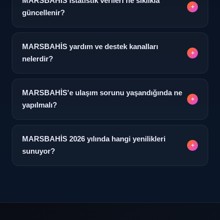
MARSBAHİS istatistik verileri ne sıklıkla
+
açıklanmaktadır.
güncellenir?
İstatistik verileri anlık güncellenmektedir. Doğrulanmış
veri kaynakları kullanılarak yüksek doğruluk oranı
MARSBAHİS yardım ve destek kanalları
+
sağlanmaktadır.
nelerdir?
Yardım bölümünden canlı destek, e-posta ve SSS
kanallarına ulaşım sağlanabilmektedir. 7/24 destek
MARSBAHİS'e ulaşım sorunu yaşandığında ne
+
hizmeti mevcuttur.
yapılmalı?
Ulaşım sorunu yaşandığında öncelikle güncel adres
bölümü kontrol edilmeli, ardından yardım kanallarına
MARSBAHİS 2026 yılında hangi yenilikleri
+
başvurulmalıdır.
sunuyor?
2026 yılında geliştirilmiş analiz araçları, genişletilmiş
spor verileri ve yenilenen canlı bahis arayüzü kullanıcı
deneyimini üst seviyeye taşımaktadır.