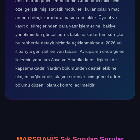
anlık olarak güncellenmektedir. Canlı bahis takibi için
özel geliştirilmiş istatistik modülleri, kullanıcıların maç
anında bilinçli kararlar almasını destekler. Üye ol ve
kayıt ol süreçlerinden para yatır işlemlerine, bakiye
yönetiminden güncel adres takibine kadar tüm süreçler
bu rehberde detaylı biçimde açıklanmaktadır. 2026 yılı
itibarıyla genişletilen veri tabanı, Avrupa'nın önde gelen
liglerinin yanı sıra Asya ve Amerika kıtası liglerini de
kapsamaktadır. Yardım bölümünden destek ekibine
ulaşım sağlanabilir; ulaşım sorunları için güncel adres
bölümü düzenli olarak kontrol edilmelidir.
MARSBAHİS Sık Sorulan Sorular