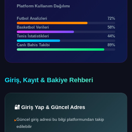
Platform Kullanım Dağılımı
Futbol Analizleri
72%
Basketbol Verileri
58%
Tenis İstatistikleri
44%
Canlı Bahis Takibi
89%
Giriş, Kayıt & Bakiye Rehberi
🔐 Giriş Yap & Güncel Adres
Güncel giriş adresi bu bilgi platformundan takip
edilebilir