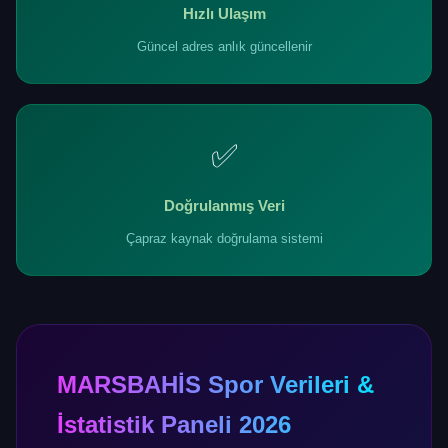
Hızlı Ulaşım
Güncel adres anlık güncellenir
✅
Doğrulanmış Veri
Çapraz kaynak doğrulama sistemi
MARSBAHİS Spor Verileri &
İstatistik Paneli 2026