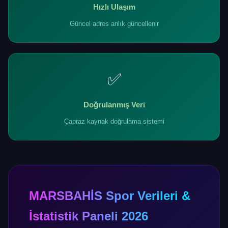
Hızlı Ulaşım
Güncel adres anlık güncellenir
✅
Doğrulanmış Veri
Çapraz kaynak doğrulama sistemi
MARSBAHİS Spor Verileri &
İstatistik Paneli 2026