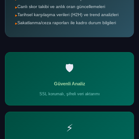
Canlı skor takibi ve anlık oran güncellemeleri
Tarihsel karşılaşma verileri (H2H) ve trend analizleri
Sakatlanma/ceza raporları ile kadro durum bilgileri
🛡️
Güvenli Analiz
SSL korumalı, şifreli veri aktarımı
⚡