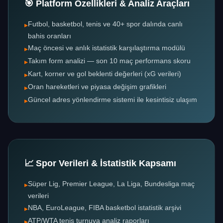
🎯 Platform Özellikleri & Analiz Araçları
Futbol, basketbol, tenis ve 40+ spor dalında canlı
bahis oranları
Maç öncesi ve anlık istatistik karşılaştırma modülü
Takım form analizi — son 10 maç performans skoru
Kart, korner ve gol beklenti değerleri (xG verileri)
Oran hareketleri ve piyasa değişim grafikleri
Güncel adres yönlendirme sistemi ile kesintisiz ulaşım
📈 Spor Verileri & İstatistik Kapsamı
Süper Lig, Premier League, La Liga, Bundesliga maç
verileri
NBA, EuroLeague, FIBA basketbol istatistik arşivi
ATP/WTA tenis turnuva analiz raporları