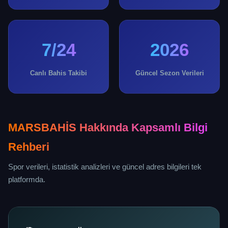
7/24
2026
Canlı Bahis Takibi
Güncel Sezon Verileri
MARSBAHİS Hakkında Kapsamlı Bilgi
Rehberi
Spor verileri, istatistik analizleri ve güncel adres bilgileri tek
platformda.