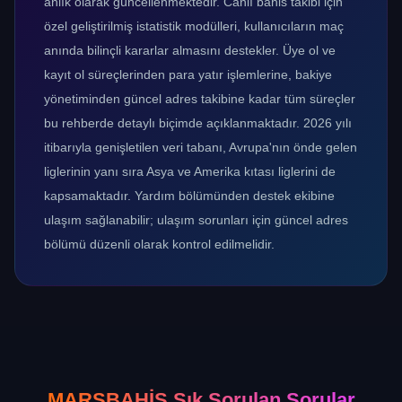
anlık olarak güncellenmektedir. Canlı bahis takibi için
özel geliştirilmiş istatistik modülleri, kullanıcıların maç
anında bilinçli kararlar almasını destekler. Üye ol ve
kayıt ol süreçlerinden para yatır işlemlerine, bakiye
yönetiminden güncel adres takibine kadar tüm süreçler
bu rehberde detaylı biçimde açıklanmaktadır. 2026 yılı
itibarıyla genişletilen veri tabanı, Avrupa'nın önde gelen
liglerinin yanı sıra Asya ve Amerika kıtası liglerini de
kapsamaktadır. Yardım bölümünden destek ekibine
ulaşım sağlanabilir; ulaşım sorunları için güncel adres
bölümü düzenli olarak kontrol edilmelidir.
MARSBAHİS Sık Sorulan Sorular