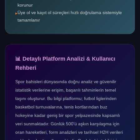
korunur
Üye ol ve kayıt ol süreçleri hızlı doğrulama sistemiyle
tamamlanır
📊 Detaylı Platform Analizi & Kullanıcı
Rehberi
Spor bahisleri dünyasında doğru analiz ve güvenilir
istatistik verilerine erişim, başarılı tahminlerin temel
taşını oluşturur. Bu bilgi platformu; futbol liglerinden
basketbol turnuvalarına, tenis kortlarından buz
hokeyine kadar geniş bir spor yelpazesinde kapsamlı
veri sunmaktadır. Günlük 500'ü aşkın karşılaşma için
oran hareketleri, form analizleri ve tarihsel H2H verileri