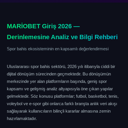
MARİOBET Giriş 2026 —
Derinlemesine Analiz ve Bilgi Rehberi
Spor bahis ekosisteminin en kapsamlı değerlendirmesi
Uluslararası spor bahis sektörü, 2026 yılı itibarıyla ciddi bir
dijital dönüşüm sürecinden geçmektedir. Bu dönüşümün
merkezinde yer alan platformların başında, geniş spor
kapsamı ve gelişmiş analiz altyapısıyla öne çıkan yapılar
gelmektedir. Söz konusu platformlar; futbol, basketbol, tenis,
voleybol ve e-spor gibi onlarca farklı branşta anlık veri akışı
sağlayarak kullanıcıların bilinçli kararlar almasına zemin
hazırlamaktadır.