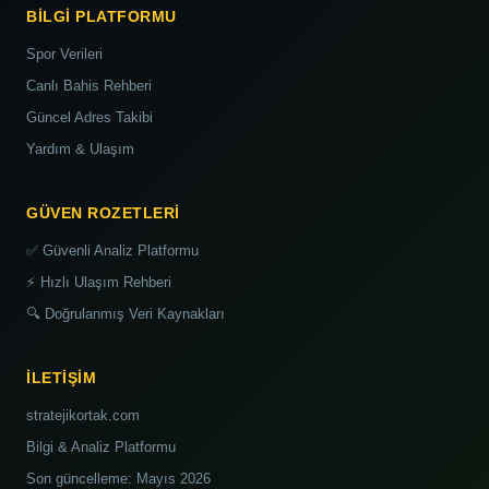
BILGI PLATFORMU
Spor Verileri
Canlı Bahis Rehberi
Güncel Adres Takibi
Yardım & Ulaşım
GÜVEN ROZETLERI
✅ Güvenli Analiz Platformu
⚡ Hızlı Ulaşım Rehberi
🔍 Doğrulanmış Veri Kaynakları
İLETIŞIM
stratejikortak.com
Bilgi & Analiz Platformu
Son güncelleme: Mayıs 2026