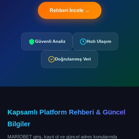
Rehberi İncele →
Güvenli Analiz
Hızlı Ulaşım
Doğrulanmış Veri
Kapsamlı Platform Rehberi & Güncel
Bilgiler
MARİOBET giriş, kayıt ol ve güncel adres konularında