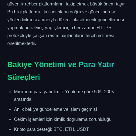
güvenilir rehber platformlarını takip etmek büyük önem taşır.
Bu bilgi platformu, kullanıcıların doğru ve güncel adrese
yönlendirilmesi amacıyla düzenli olarak içerik güncellemesi
yapmaktadır. Giriş yap işlemi için her zaman HTTPS
protokolüyle çalışan resmi bağlantıların tercih edilmesi
önerilmektedir.
Bakiye Yönetimi ve Para Yatır
Süreçleri
Minimum para yatır limiti: Yönteme göre 50₺–200₺
arasında
Anlık bakiye güncelleme ve işlem geçmişi
Çekim işlemleri için kimlik doğrulama zorunluluğu
Kripto para desteği: BTC, ETH, USDT