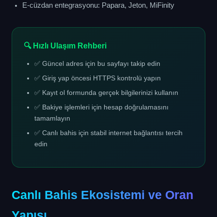
E-cüzdan entegrasyonu: Papara, Jeton, MiFinity
🔍 Hızlı Ulaşım Rehberi
✅ Güncel adres için bu sayfayı takip edin
✅ Giriş yap öncesi HTTPS kontrolü yapın
✅ Kayıt ol formunda gerçek bilgilerinizi kullanın
✅ Bakiye işlemleri için hesap doğrulamasını
tamamlayın
✅ Canlı bahis için stabil internet bağlantısı tercih
edin
Canlı Bahis Ekosistemi ve Oran
Yapısı