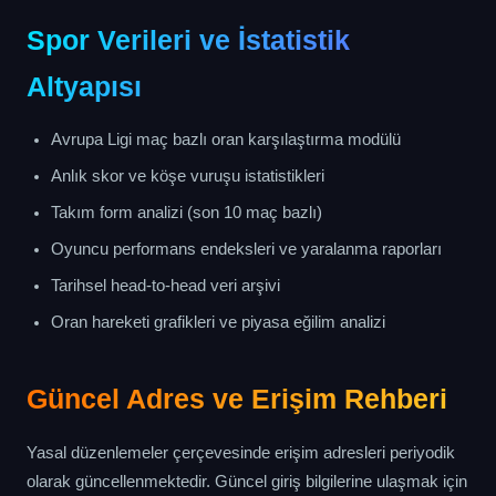
Spor Verileri ve İstatistik
Altyapısı
Avrupa Ligi maç bazlı oran karşılaştırma modülü
Anlık skor ve köşe vuruşu istatistikleri
Takım form analizi (son 10 maç bazlı)
Oyuncu performans endeksleri ve yaralanma raporları
Tarihsel head-to-head veri arşivi
Oran hareketi grafikleri ve piyasa eğilim analizi
Güncel Adres ve Erişim Rehberi
Yasal düzenlemeler çerçevesinde erişim adresleri periyodik
olarak güncellenmektedir. Güncel giriş bilgilerine ulaşmak için