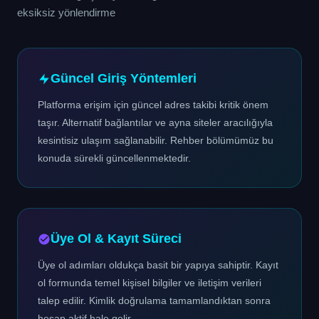
eksiksiz yönlendirme
Güncel Giriş Yöntemleri
Platforma erişim için güncel adres takibi kritik önem
taşır. Alternatif bağlantılar ve ayna siteler aracılığıyla
kesintisiz ulaşım sağlanabilir. Rehber bölümümüz bu
konuda sürekli güncellenmektedir.
Üye Ol & Kayıt Süreci
Üye ol adımları oldukça basit bir yapıya sahiptir. Kayıt
ol formunda temel kişisel bilgiler ve iletişim verileri
talep edilir. Kimlik doğrulama tamamlandıktan sonra
hesap aktif hale gelir.