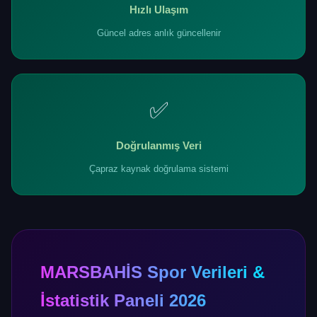
Hızlı Ulaşım
Güncel adres anlık güncellenir
✅
Doğrulanmış Veri
Çapraz kaynak doğrulama sistemi
MARSBAHİS Spor Verileri &
İstatistik Paneli 2026