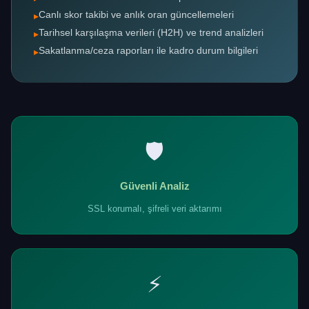
Canlı skor takibi ve anlık oran güncellemeleri
Tarihsel karşılaşma verileri (H2H) ve trend analizleri
Sakatlanma/ceza raporları ile kadro durum bilgileri
🛡️
Güvenli Analiz
SSL korumalı, şifreli veri aktarımı
⚡