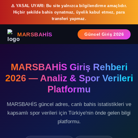
⚠️ YASAL UYARI: Bu site yalnızca bilgilendirme amaçlıdır.
Hiçbir şekilde bahis oynatmaz, üyelik kabul etmez, para
transferi yapmaz.
MARSBAHİS
Güncel Giriş 2026
MARSBAHİS Giriş Rehberi
2026 — Analiz & Spor Verileri
Platformu
MARSBAHİS güncel adres, canlı bahis istatistikleri ve
kapsamlı spor verileri için Türkiye'nin önde gelen bilgi
platformu.