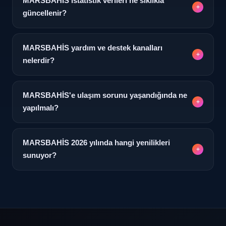
MARSBAHİS istatistik verileri ne sıklıkla
+
açıklanmaktadır.
güncellenir?
İstatistik verileri anlık güncellenmektedir. Doğrulanmış
veri kaynakları kullanılarak yüksek doğruluk oranı
MARSBAHİS yardım ve destek kanalları
+
sağlanmaktadır.
nelerdir?
Yardım bölümünden canlı destek, e-posta ve SSS
kanallarına ulaşım sağlanabilmektedir. 7/24 destek
MARSBAHİS'e ulaşım sorunu yaşandığında ne
+
hizmeti mevcuttur.
yapılmalı?
Ulaşım sorunu yaşandığında öncelikle güncel adres
bölümü kontrol edilmeli, ardından yardım kanallarına
MARSBAHİS 2026 yılında hangi yenilikleri
+
başvurulmalıdır.
sunuyor?
2026 yılında geliştirilmiş analiz araçları, genişletilmiş
spor verileri ve yenilenen canlı bahis arayüzü kullanıcı
deneyimini üst seviyeye taşımaktadır.