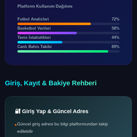
Platform Kullanım Dağılımı
Futbol Analizleri
72%
Basketbol Verileri
58%
Tenis İstatistikleri
44%
Canlı Bahis Takibi
89%
Giriş, Kayıt & Bakiye Rehberi
🔐 Giriş Yap & Güncel Adres
Güncel giriş adresi bu bilgi platformundan takip
edilebilir