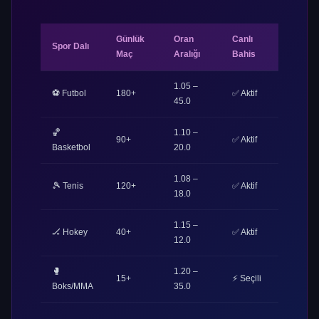
Günlük
Oran
Canlı
Spor Dalı
Maç
Aralığı
Bahis
1.05 –
⚽ Futbol
180+
✅ Aktif
45.0
🏀
1.10 –
90+
✅ Aktif
Basketbol
20.0
1.08 –
🎾 Tenis
120+
✅ Aktif
18.0
1.15 –
🏒 Hokey
40+
✅ Aktif
12.0
🥊
1.20 –
15+
⚡ Seçili
Boks/MMA
35.0