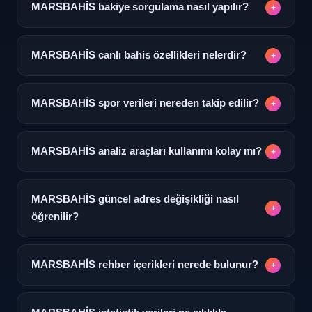
cüzdan dahil çoklu ödeme yöntemi sunulmaktadır.
MARSBAHİS bakiye sorgulama nasıl yapılır?
+
Hesap panelinden bakiye bilgilerinize anlık
ulaşabilirsiniz. Bakiye geçmişi ve işlem detayları da bu
MARSBAHİS canlı bahis özellikleri nelerdir?
+
bölümde görüntülenir.
Canlı bahis bölümünde 40'tan fazla spor dalında anlık
oranlar ve maç içi istatistikler sunulmaktadır. Oran
MARSBAHİS spor verileri nereden takip edilir?
+
güncellemeleri saniyeler içinde yansıtılır.
Spor verileri ve istatistik bölümünden anlık veriler
izlenebilir. Futbol, basketbol ve tenis başta olmak üzere
MARSBAHİS analiz araçları kullanımı kolay mı?
+
tüm dallar kapsanmaktadır.
Analiz araçları sezgisel arayüzüyle kolayca kullanılabilir.
Rehber bölümünde adım adım kullanım kılavuzları
MARSBAHİS güncel adres değişikliği nasıl
+
mevcuttur.
öğrenilir?
Bu bilgi platformunu düzenli takip ederek güncel adres
bilgisine her zaman ulaşabilirsiniz. Bildirim sistemi de
MARSBAHİS rehber içerikleri nerede bulunur?
+
mevcuttur.
Rehber bölümünde tüm kullanım kılavuzları, giriş yap
adımları ve platform özellikleri detaylı şekilde