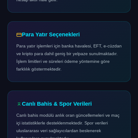
Para Yatır Seçenekleri
Para yatır işlemleri için banka havalesi, EFT, e-cüzdan
ve kripto para dahil geniş bir yelpaze sunulmaktadır.
İşlem limitleri ve süreleri ödeme yöntemine göre
farklılık göstermektedir.
Canlı Bahis & Spor Verileri
Canlı bahis modülü anlık oran güncellemeleri ve maç
içi istatistiklerle desteklenmektedir. Spor verileri
uluslararası veri sağlayıcılardan beslenerek