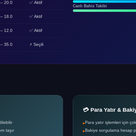
 – 20.0
✅ Aktif
Canlı Bahis Takibi
 – 18.0
✅ Aktif
 – 12.0
✅ Aktif
 – 35.0
⚡ Seçili
💳 Para Yatır & Baki
lebilir
Para yatır işlemleri için ç
em taşır
Bakiye sorgulama hesap pan