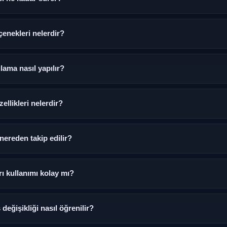
dakika içinde tamamlanmaktadır. Kimlik doğrulama adımı ek süre gerektir
enekleri nelerdir?
ka havalesi, kredi kartı ve e-cüzdan dahil çoklu ödeme yöntemi sunulmak
ma nasıl yapılır?
lerinize anlık ulaşabilirsiniz. Bakiye geçmişi ve işlem detayları da bu b
llikleri nelerdir?
fazla spor dalında anlık oranlar ve maç içi istatistikler sunulmaktadır.
ereden takip edilir?
lümünden anlık veriler izlenebilir. Futbol, basketbol ve tenis başta olmak 
 kullanımı kolay mı?
üzüyle kolayca kullanılabilir. Rehber bölümünde adım adım kullanım kıla
ğişikliği nasıl öğrenilir?