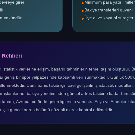
devreye girer
Minimum para yatır limitle
ir
Bakiye transferleri güvenli
im mümkündür
Üye ol ve kayıt ol süreçler
ı Rehberi
statistik verilerine erişim, başarılı tahminlerin temel taşını oluşturur. B
ar geniş bir spor yelpazesinde kapsamlı veri sunmaktadır. Günlük 500'ü
llenmektedir. Canlı bahis takibi için özel geliştirilmiş istatistik modülleri
atır işlemlerine, bakiye yönetiminden güncel adres takibine kadar tüm s
veri tabanı, Avrupa'nın önde gelen liglerinin yanı sıra Asya ve Amerika k
ı için güncel adres bölümü düzenli olarak kontrol edilmelidir.