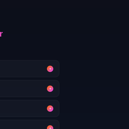
r
+
de yönlendirme sistemi
+
kesintisiz bağlantı için
+
hesabınız aktif hale gelir.
+