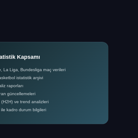
tatistik Kapsamı
 La Liga, Bundesliga maç verileri
etbol istatistik arşivi
iz raporları
oran güncellemeleri
i (H2H) ve trend analizleri
ile kadro durum bilgileri