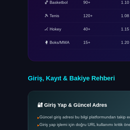
🏀 Basketbol
90+
1.10
🎾 Tenis
120+
1.08
🏒 Hokey
40+
1.15
🥊 Boks/MMA
15+
1.20
Giriş, Kayıt & Bakiye Rehberi
🔐 Giriş Yap & Güncel Adres
Güncel giriş adresi bu bilgi platformundan takip edi
Giriş yap işlemi için doğru URL kullanımı kritik ön