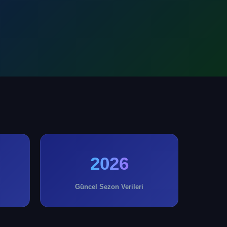
2026
Güncel Sezon Verileri