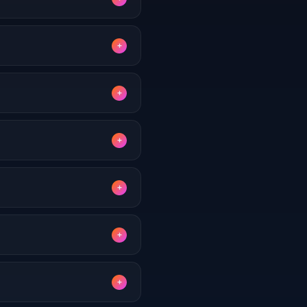
ebilir.
+
tadır.
+
ölümde görüntülenir.
+
 Oran güncellemeleri saniyeler
+
üzere tüm dallar
+
vuzları mevcuttur.
+