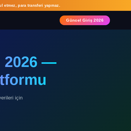
ul etmez, para transferi yapmaz.
Güncel Giriş 2026
 2026 —
atformu
rileri için