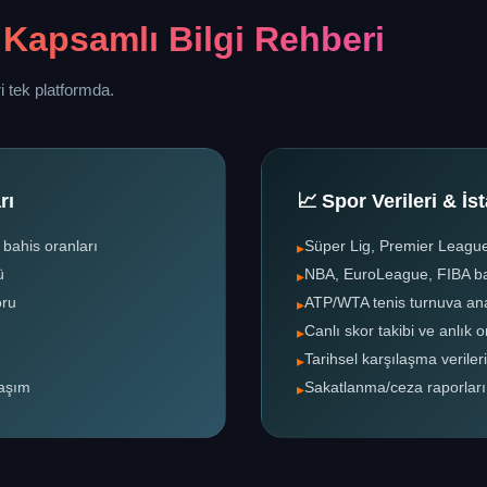
apsamlı Bilgi Rehberi
ri tek platformda.
rı
📈 Spor Verileri & İs
 bahis oranları
Süper Lig, Premier League,
ü
NBA, EuroLeague, FIBA bask
oru
ATP/WTA tenis turnuva anal
Canlı skor takibi ve anlık 
Tarihsel karşılaşma veriler
laşım
Sakatlanma/ceza raporları 