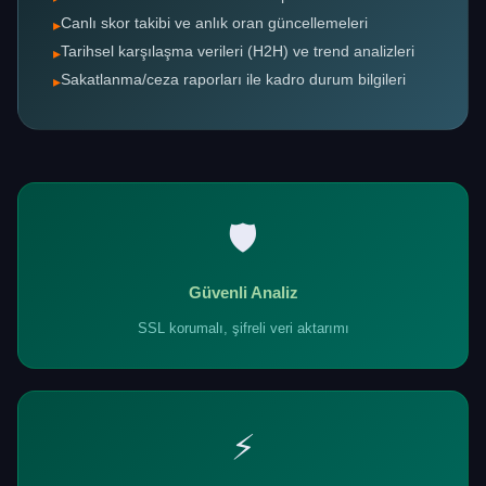
Canlı skor takibi ve anlık oran güncellemeleri
Tarihsel karşılaşma verileri (H2H) ve trend analizleri
Sakatlanma/ceza raporları ile kadro durum bilgileri
🛡️
Güvenli Analiz
SSL korumalı, şifreli veri aktarımı
⚡