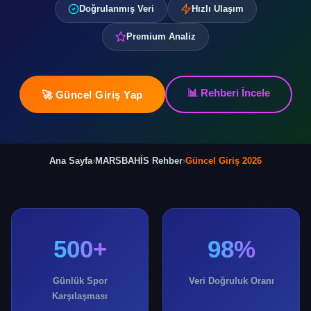
Doğrulanmış Veri
Hızlı Ulaşım
Premium Analiz
📊 Rehberi İncele
🚀 Güncel Giriş Yap
Ana Sayfa
›
MARSBAHİS Rehber
›
Güncel Giriş 2026
500+
98%
Günlük Spor
Veri Doğruluk Oranı
Karşılaşması