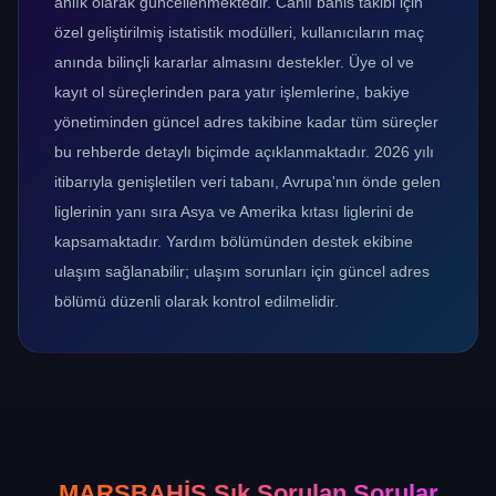
anlık olarak güncellenmektedir. Canlı bahis takibi için
özel geliştirilmiş istatistik modülleri, kullanıcıların maç
anında bilinçli kararlar almasını destekler. Üye ol ve
kayıt ol süreçlerinden para yatır işlemlerine, bakiye
yönetiminden güncel adres takibine kadar tüm süreçler
bu rehberde detaylı biçimde açıklanmaktadır. 2026 yılı
itibarıyla genişletilen veri tabanı, Avrupa'nın önde gelen
liglerinin yanı sıra Asya ve Amerika kıtası liglerini de
kapsamaktadır. Yardım bölümünden destek ekibine
ulaşım sağlanabilir; ulaşım sorunları için güncel adres
bölümü düzenli olarak kontrol edilmelidir.
MARSBAHİS Sık Sorulan Sorular