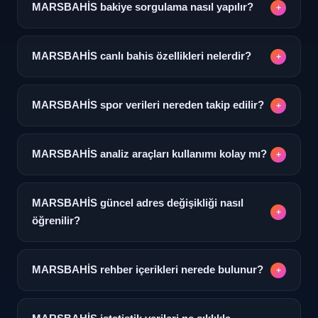
cüzdan dahil çoklu ödeme yöntemi sunulmaktadır.
MARSBAHİS bakiye sorgulama nasıl yapılır?
+
Hesap panelinden bakiye bilgilerinize anlık
ulaşabilirsiniz. Bakiye geçmişi ve işlem detayları da bu
MARSBAHİS canlı bahis özellikleri nelerdir?
+
bölümde görüntülenir.
Canlı bahis bölümünde 40'tan fazla spor dalında anlık
oranlar ve maç içi istatistikler sunulmaktadır. Oran
MARSBAHİS spor verileri nereden takip edilir?
+
güncellemeleri saniyeler içinde yansıtılır.
Spor verileri ve istatistik bölümünden anlık veriler
izlenebilir. Futbol, basketbol ve tenis başta olmak üzere
MARSBAHİS analiz araçları kullanımı kolay mı?
+
tüm dallar kapsanmaktadır.
Analiz araçları sezgisel arayüzüyle kolayca kullanılabilir.
Rehber bölümünde adım adım kullanım kılavuzları
MARSBAHİS güncel adres değişikliği nasıl
+
mevcuttur.
öğrenilir?
Bu bilgi platformunu düzenli takip ederek güncel adres
bilgisine her zaman ulaşabilirsiniz. Bildirim sistemi de
MARSBAHİS rehber içerikleri nerede bulunur?
+
mevcuttur.
Rehber bölümünde tüm kullanım kılavuzları, giriş yap
adımları ve platform özellikleri detaylı şekilde