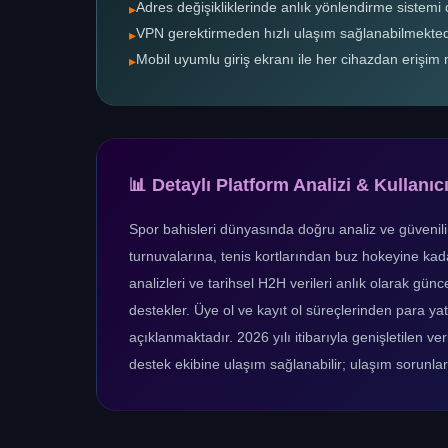
Adres değişikliklerinde anlık yönlendirme sistemi 
VPN gerektirmeden hızlı ulaşım sağlanabilmekted
Mobil uyumlu giriş ekranı ile her cihazdan eriş
📊 Detaylı Platform Analizi & Kullanıc
Spor bahisleri dünyasında doğru analiz ve güvenilir i
turnuvalarına, tenis kortlarından buz hokeyine kad
analizleri ve tarihsel H2H verileri anlık olarak günce
destekler. Üye ol ve kayıt ol süreçlerinden para y
açıklanmaktadır. 2026 yılı itibarıyla genişletilen 
destek ekibine ulaşım sağlanabilir; ulaşım sorunlar