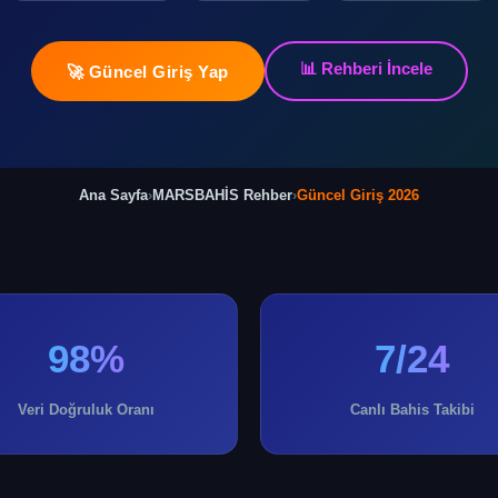
📊 Rehberi İncele
🚀 Güncel Giriş Yap
Ana Sayfa
›
MARSBAHİS Rehber
›
Güncel Giriş 2026
98%
7/24
Veri Doğruluk Oranı
Canlı Bahis Takibi