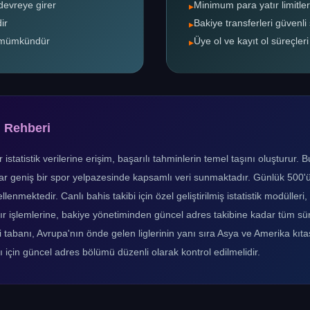
devreye girer
Minimum para yatır limitle
ir
Bakiye transferleri güvenli
im mümkündür
Üye ol ve kayıt ol süreçler
ı Rehberi
statistik verilerine erişim, başarılı tahminlerin temel taşını oluşturur. B
ar geniş bir spor yelpazesinde kapsamlı veri sunmaktadır. Günlük 500'ü
llenmektedir. Canlı bahis takibi için özel geliştirilmiş istatistik modülleri
atır işlemlerine, bakiye yönetiminden güncel adres takibine kadar tüm s
veri tabanı, Avrupa'nın önde gelen liglerinin yanı sıra Asya ve Amerika k
ı için güncel adres bölümü düzenli olarak kontrol edilmelidir.