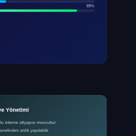
89%
ye Yönetimi
oklu ödeme altyapısı mevcuttur
elinden anlık yapılabilir