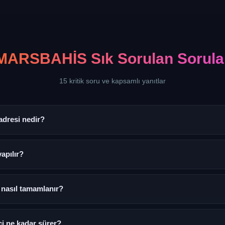
MARSBAHİS Sık Sorulan Sorula
15 kritik soru ve kapsamlı yanıtlar
dresi nedir?
i platformu üzerinden anlık olarak ulaşabilirsiniz. Adres değişikliklerin
apılır?
yap butonunu kullanarak hesabınıza erişebilirsiniz. Doğru URL kullanımı 
nasıl tamamlanır?
ıt sürecini başlatabilirsiniz. Doğrulama adımları tamamlandıktan sonra 
i ne kadar sürer?