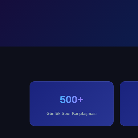
500+
Günlük Spor Karşılaşması