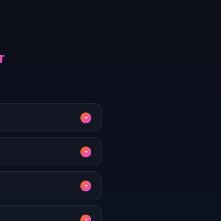
r
+
de yönlendirme sistemi
+
kesintisiz bağlantı için
+
hesabınız aktif hale gelir.
+