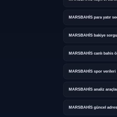
Kayıt ol işlemi ortalama 2-3 
MARSBAHİS para yatır seç
Para yatır işlemleri için ban
MARSBAHİS bakiye sorgula
Hesap panelinden bakiye bilgi
MARSBAHİS canlı bahis öze
Canlı bahis bölümünde 40'tan 
içinde yansıtılır.
MARSBAHİS spor verileri n
Spor verileri ve istatistik bö
kapsanmaktadır.
MARSBAHİS analiz araçları
Analiz araçları sezgisel aray
MARSBAHİS güncel adres de