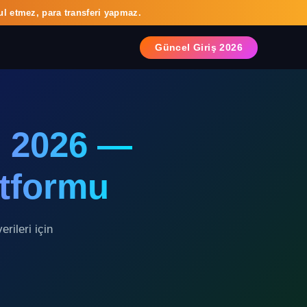
ul etmez, para transferi yapmaz.
Güncel Giriş 2026
 2026 —
atformu
rileri için