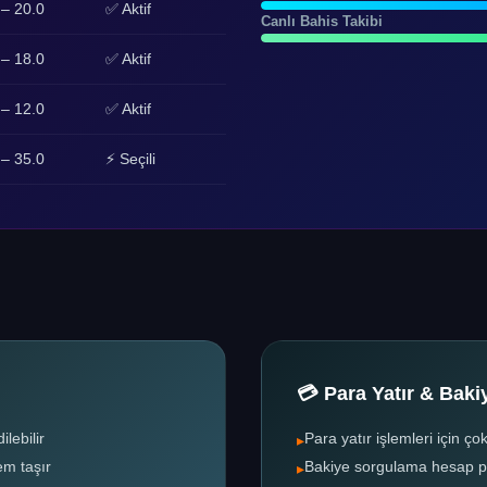
 – 20.0
✅ Aktif
Canlı Bahis Takibi
 – 18.0
✅ Aktif
 – 12.0
✅ Aktif
 – 35.0
⚡ Seçili
💳 Para Yatır & Baki
lebilir
Para yatır işlemleri için ç
em taşır
Bakiye sorgulama hesap pan