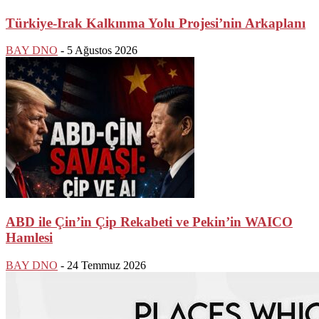
Türkiye-Irak Kalkınma Yolu Projesi’nin Arkaplanı
BAY DNO
-
5 Ağustos 2026
ABD ile Çin’in Çip Rekabeti ve Pekin’in WAICO
Hamlesi
BAY DNO
-
24 Temmuz 2026