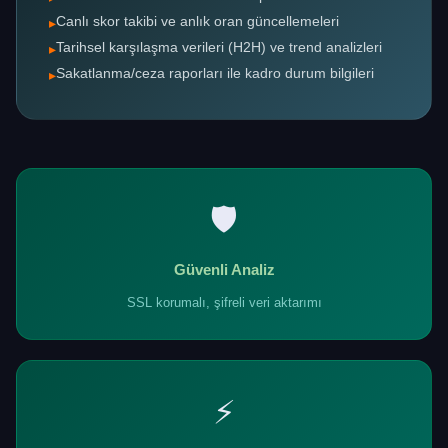
Canlı skor takibi ve anlık oran güncellemeleri
Tarihsel karşılaşma verileri (H2H) ve trend analizleri
Sakatlanma/ceza raporları ile kadro durum bilgileri
🛡️
Güvenli Analiz
SSL korumalı, şifreli veri aktarımı
⚡