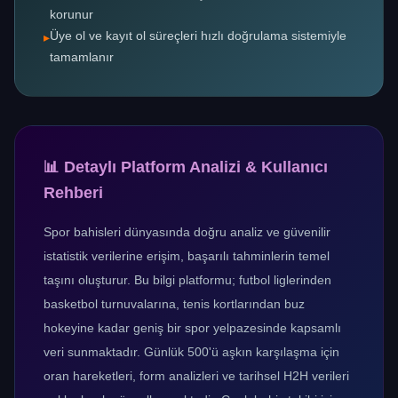
korunur
Üye ol ve kayıt ol süreçleri hızlı doğrulama sistemiyle
tamamlanır
📊 Detaylı Platform Analizi & Kullanıcı
Rehberi
Spor bahisleri dünyasında doğru analiz ve güvenilir
istatistik verilerine erişim, başarılı tahminlerin temel
taşını oluşturur. Bu bilgi platformu; futbol liglerinden
basketbol turnuvalarına, tenis kortlarından buz
hokeyine kadar geniş bir spor yelpazesinde kapsamlı
veri sunmaktadır. Günlük 500'ü aşkın karşılaşma için
oran hareketleri, form analizleri ve tarihsel H2H verileri