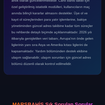
anlık olarak güncellenmektedir. Canlı bahis takibi için
özel geliştirilmiş istatistik modülleri, kullanıcıların maç
anında bilinçli kararlar almasını destekler. Üye ol ve
kayıt ol süreçlerinden para yatır işlemlerine, bakiye
yönetiminden güncel adres takibine kadar tüm süreçler
bu rehberde detaylı biçimde açıklanmaktadır. 2026 yılı
itibarıyla genişletilen veri tabanı, Avrupa'nın önde gelen
liglerinin yanı sıra Asya ve Amerika kıtası liglerini de
kapsamaktadır. Yardım bölümünden destek ekibine
ulaşım sağlanabilir; ulaşım sorunları için güncel adres
bölümü düzenli olarak kontrol edilmelidir.
MARSBAHİS Sık Sorulan Sorular