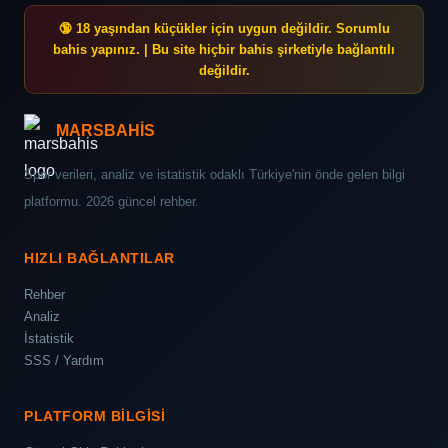
🔞 18 yaşından küçükler için uygun değildir. Sorumlu
bahis yapınız. | Bu site hiçbir bahis şirketiyle bağlantılı
değildir.
MARSBAHİS
Spor verileri, analiz ve istatistik odaklı Türkiye'nin önde gelen bilgi
platformu. 2026 güncel rehber.
HIZLI BAĞLANTILAR
Rehber
Analiz
İstatistik
SSS / Yardım
PLATFORM BILGISI