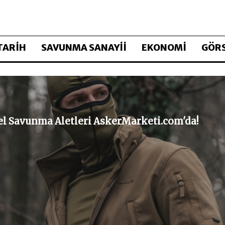
TARİH
SAVUNMA SANAYİİ
EKONOMİ
GÖRS
sel Savunma Aletleri AskerMarketi.com'da!