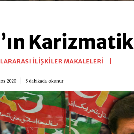
’ın Karizmatik
LARARASI İLİŞKİLER MAKALELERİ
okunur
3
dakikada
tos 2020