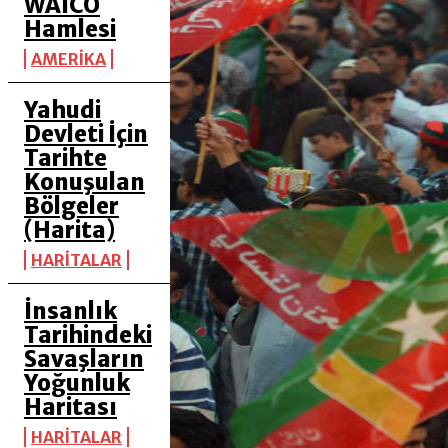
WAICO
Hamlesi
AMERİKA
Yahudi
Devleti İçin
Tarihte
Konuşulan
Bölgeler
(Harita)
HARİTALAR
İnsanlık
Tarihindeki
Savaşların
Yoğunluk
Haritası
HARİTALAR