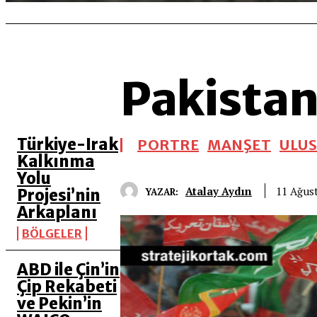
Pakistan
SON 5 YAZI
Türkiye-Irak
PORTRE
MANŞET
ULUS
Kalkınma
Yolu
Atalay Aydın
11 Ağus
YAZAR:
Projesi’nin
Arkaplanı
BÖLGELER
ABD ile Çin’in
Çip Rekabeti
ve Pekin’in