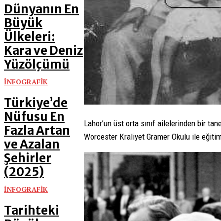
Dünyanın En
Büyük
Ülkeleri:
Kara ve Deniz
Yüzölçümü
İNFOGRAFİK
Türkiye’de
Nüfusu En
Lahor’un üst orta sınıf ailelerinden bir tan
Fazla Artan
Worcester Kraliyet Gramer Okulu ile eğiti
ve Azalan
Şehirler
(2025)
İNFOGRAFİK
Tarihteki