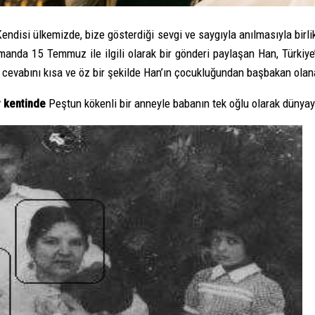
ndisi ülkemizde, bize gösterdiği sevgi ve saygıyla anılmasıyla birl
manda 15 Temmuz ile ilgili olarak bir gönderi paylaşan Han, Türkiy
cevabını kısa ve öz bir şekilde Han’ın çocukluğundan başbakan olana
r kentinde
Peştun kökenli bir anneyle babanın tek oğlu olarak dünyaya 