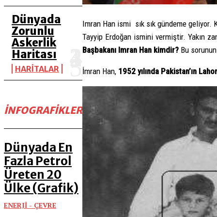
Dünyada
Imran Han ismi sık sık gündeme geliyor. Ke
Zorunlu
Tayyip Erdoğan ismini vermiştir. Yakın za
Askerlik
Başbakanı Imran Han kimdir?
Bu sorunun 
Haritası
HARİTALAR
İmran Han,
1952 yılında Pakistan’ın Laho
İNFOGRAFIKLER
Dünyada En
Fazla Petrol
Üreten 20
Ülke (Grafik)
ENERJİ - ÇEVRE