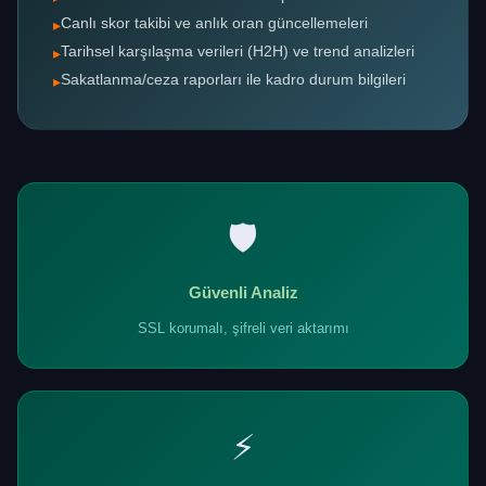
Canlı skor takibi ve anlık oran güncellemeleri
Tarihsel karşılaşma verileri (H2H) ve trend analizleri
Sakatlanma/ceza raporları ile kadro durum bilgileri
🛡️
Güvenli Analiz
SSL korumalı, şifreli veri aktarımı
⚡