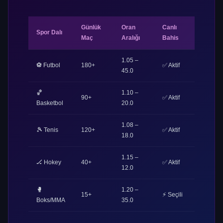
Günlük
Oran
Canlı
Spor Dalı
Maç
Aralığı
Bahis
1.05 –
⚽ Futbol
180+
✅ Aktif
45.0
🏀
1.10 –
90+
✅ Aktif
Basketbol
20.0
1.08 –
🎾 Tenis
120+
✅ Aktif
18.0
1.15 –
🏒 Hokey
40+
✅ Aktif
12.0
🥊
1.20 –
15+
⚡ Seçili
Boks/MMA
35.0