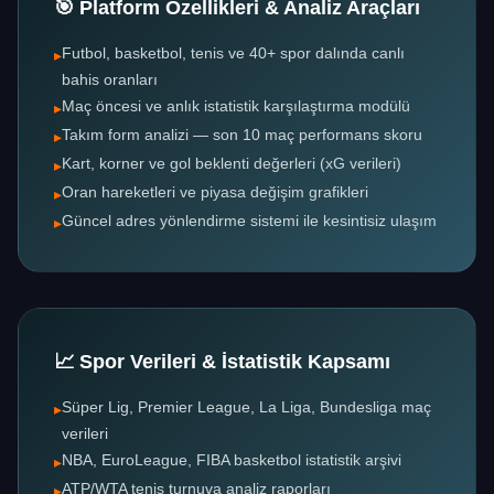
🎯 Platform Özellikleri & Analiz Araçları
Futbol, basketbol, tenis ve 40+ spor dalında canlı
bahis oranları
Maç öncesi ve anlık istatistik karşılaştırma modülü
Takım form analizi — son 10 maç performans skoru
Kart, korner ve gol beklenti değerleri (xG verileri)
Oran hareketleri ve piyasa değişim grafikleri
Güncel adres yönlendirme sistemi ile kesintisiz ulaşım
📈 Spor Verileri & İstatistik Kapsamı
Süper Lig, Premier League, La Liga, Bundesliga maç
verileri
NBA, EuroLeague, FIBA basketbol istatistik arşivi
ATP/WTA tenis turnuva analiz raporları