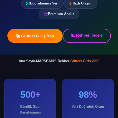
Doğrulanmış Veri
Hızlı Ulaşım
Premium Analiz
📊 Rehberi İncele
🚀 Güncel Giriş Yap
Ana Sayfa
›
MARSBAHİS Rehber
›
Güncel Giriş 2026
500+
98%
Günlük Spor
Veri Doğruluk Oranı
Karşılaşması