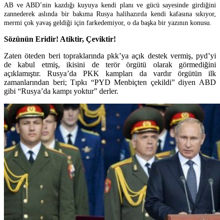
AB ve ABD’nin kazdığı kuyuya kendi planı ve gücü sayesinde girdiğini
zannederek aslında bir bakıma Rusya halihazırda kendi kafasına sıkıyor,
mermi çok yavaş geldiği için farkedemiyor, o da başka bir yazının konusu.
Söz
ü
n
ü
n Eridir! Atiktir, Çeviktir!
Zaten öteden beri topraklarında pkk’ya açık destek vermiş, pyd’yi
de kabul etmiş, ikisini de terör örgütü olarak görmediğini
açıklamıştır. Rusya’da PKK kampları da vardır örgütün ilk
zamanlarından beri; Tıpkı “PYD Menbiçten çekildi” diyen ABD
gibi “Rusya’da kampı yoktur” derler.