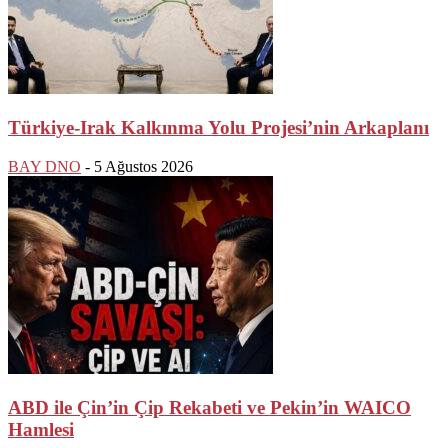
Türkiye-Irak Kalkınma Yolu Projesi’nin Arkaplanı
BAY DNO
-
5 Ağustos 2026
ABD ile Çin’in Çip Rekabeti ve Pekin’in WAICO
Hamlesi