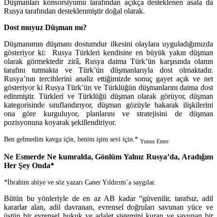
Düşmanları konsorsiyumu tarafından açıkça desteklenen asala da
Rusya tarafından desteklenmiştir doğal olarak.
Dost muyuz D
ü
şman mı?
Düşmanımın düşmanı dostumdur ilkesini olaylara uyguladığımızda
gösteriyor ki: Rusya Türkleri kendisine en büyük yakın düşman
olarak görmektedir zirâ, Rusya daima Türk’ün karşısında olanın
tarafını tutmakta ve Türk’ün düşmanlarıyla dost olmaktadır.
Rusya’nın tercihlerini analiz ettiğimizde sonuç gayet açık ve net
gösteriyor ki Rusya Türk’ün ve Türklüğün düşmanlarını daima dost
edinmiştir. Türkleri ve Türklüğü düşman olarak görüyor, düşman
kategorisinde sınıflandırıyor, düşman gözüyle bakarak ilişkilerini
ona göre kurguluyor, planlarını ve stratejisini de düşman
pozisyonuna koyarak şekillendiriyor.
Ben gelmedim kavga için,
benim işim sevi için.*
Yunus Emre
Ne Esmerde Ne kumralda, Gönl
ü
m Yalnız Rusya’da, Aradığım
Her Şey Onda*
*İbrahim abiye ve söz yazarı Caner Yıldırım’a saygılar.
Bütün bu yönleriyle de en az AB kadar “güvenilir, tarafsız, adil
kararlar alan, adil davranan, evrensel doğruları savunan yüce ve
üstün bir evrensel hukuk ve adalet sistemini kuran ve savunan bir