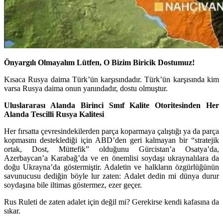
Önyargılı Olmayalım L
ü
tfen, O Bizim Biricik Dostumuz!
Kısaca Rusya daima Türk’ün karşısındadır. Türk’ün karşısında kim
varsa Rusya daima onun yanındadır, dostu olmuştur.
Uluslararası Alanda
Birinci Sınıf Kalite Otoritesinden Her
Alanda Tescilli Rusya Kalitesi
Her fırsatta çevresindekilerden parça koparmaya çalıştığı ya da parça
kopmasını desteklediği için ABD’den geri kalmayan bir “stratejik
ortak, Dost, Müttefik” olduğunu Gürcistan’a Osatya’da,
Azerbaycan’a Karabağ’da ve en önemlisi soydaşı ukraynalılara da
doğu Ukrayna’da göstermiştir. Adaletin ve halkların özgürlüğünün
savunucusu dediğin böyle lur zaten: Adalet dedin mi dünya durur
soydaşına bile iltimas göstermez, ezer geçer.
Rus Ruleti de zaten adalet için değil mi? Gerekirse kendi kafasına da
sıkar.