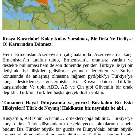
Rusya Kararlıdır! Kolay Kolay Sarsılmaz, Bir Defa Ne Dediyse
O! Kararından Dönmez!
Hem Ermenistan-Azerbaycan çatışmalarında Azerbaycan’a karşı
Ermenistan’ın tarafını tutup, Ermenistan’a orantısız yardım ve
destekte bulunması hem de son dönemde yeniden Türkiye ile iyi bir
iletişimle iyi ilişkiler geliştirme yolunda ilerlerken ve Suriye
konusunda da anlaşmış olmasına rağmen pyd/pkk’yı Türkiye’ye
karşı desteklemesi göstermiştir ki: Rusya daima Türk’ün
karşısındadır. Ve tıpkı ABD, AB ve Çin gibi Güvenilir bir ortak
değildir. Türk’ün Türk’ten başka gerçek dostu yoktur.
Tamamen Hayal D
ü
nyasında yaşıyoruz! Bırakalım Bu Eski
Hikâyeleri! T
ü
rk de Neymiş! Hakikaten biz neymişiz be abi…
Rusya’nın, ABD’nin, AB’nin… örnekleri çoğaltabiliriz. Türkiye’ye
karşı daima Türk düşmanlarını destekleyecek olmalarının sebebi
budur: Biz Türkler büyük bir gücüz ve Dünya’daki bütün büyük
kuvvetleri alt edebilecek potansiyelimiz var. Tarihimiz bunun kanıtı,