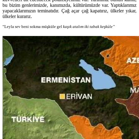
bu bizim genlerimizde, kanımızda, kültürümüzde var. Yaptıklarımız
yapacaklarımızın teminatıdır. Çağ açar çağ kapatırız, ülkeler yıkar,
ülkeler kurarız.
“Leyla sev beni sokma müşküle gel
kaşık atalım iki tabak keşküle”