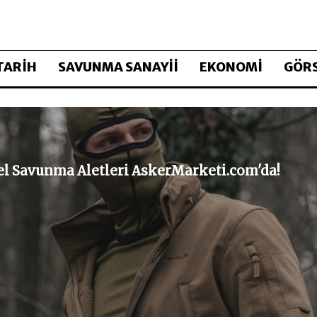
TARİH
SAVUNMA SANAYİİ
EKONOMİ
GÖRS
sel Savunma Aletleri AskerMarketi.com'da!