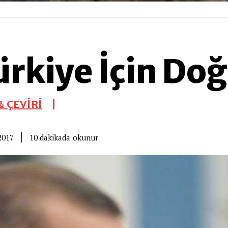
ürkiye İçin Do
 ÇEVİRİ
okunur
10
dakikada
2017