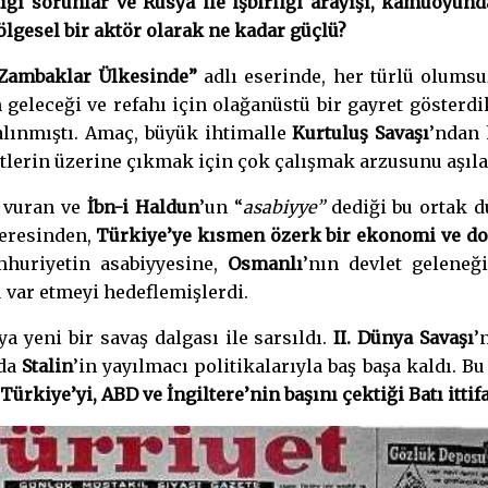
dığı sorunlar ve Rusya ile işbirliği arayışı, kamuoyund
ölgesel bir aktör olarak ne kadar güçlü?
 Zambaklar Ülkesinde”
adlı eserinde, her türlü olums
n geleceği ve refahı için olağanüstü bir gayret gösterdik
alınmıştı. Amaç, büyük ihtimalle
Kurtuluş Savaşı
’ndan 
tlerin üzerine çıkmak için çok çalışmak arzusunu aşıl
a vuran ve
İbn-i Haldun
’un “
asabiyye”
dediği bu ortak d
ceresinden,
Türkiye’ye kısmen özerk bir ekonomi ve doğa
mhuriyetin asabiyyesine,
Osmanlı
’nın devlet geleneğ
u var etmeyi hedeflemişlerdi.
 yeni bir savaş dalgası ile sarsıldı.
II. Dünya Savaşı
’
nda
Stalin
’in yayılmacı politikalarıyla baş başa kaldı. 
Türkiye’yi, ABD ve İngiltere’nin başını çektiği Batı itti