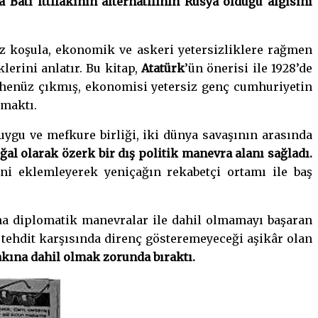
a Batı ittifakının alternatifinin Rusya olduğu algısını
uz koşula, ekonomik ve askeri yetersizliklere rağmen
lerini anlatır. Bu kitap,
Atatürk
’ün önerisi ile 1928’de
henüz çıkmış, ekonomisi yetersiz genç cumhuriyetin
amaktı.
uygu ve mefkure birliği, iki dünya savaşının arasında
l olarak özerk bir dış politik manevra alanı sağladı.
ini eklemleyerek yeniçağın rekabetçi ortamı ile baş
na diplomatik manevralar ile dahil olmamayı başaran
Bu tehdit karşısında direnç gösteremeyeceği aşikâr olan
fakına dahil olmak zorunda bıraktı.