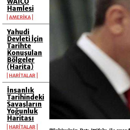
WAICO
Hamlesi
AMERİKA
Yahudi
Devleti İçin
Tarihte
Konuşulan
Bölgeler
(Harita)
HARİTALAR
İnsanlık
Tarihindeki
Savaşların
Yoğunluk
Haritası
HARİTALAR