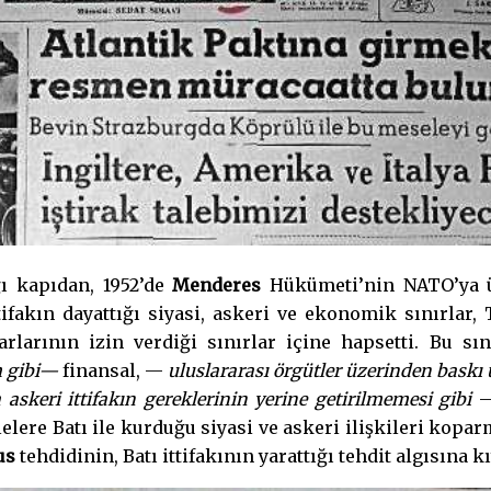
ı kapıdan, 1952’de
Menderes
Hükümeti’nin NATO’ya 
ifakın dayattığı siyasi, askeri ve ekonomik sınırlar,
karlarının izin verdiği sınırlar içine hapsetti. Bu
m gibi—
finansal, —
uluslararası örgütler üzerinden baskı
skeri ittifakın gereklerinin yerine getirilmemesi gibi
— 
lere Batı ile kurduğu siyasi ve askeri ilişkileri kop
us
tehdidinin, Batı ittifakının yarattığı tehdit algısına