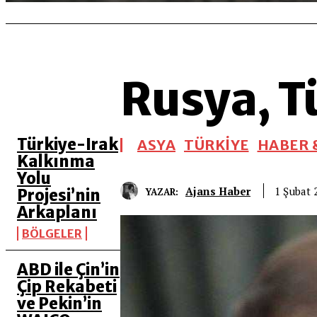
Rusya, T
SON 5 YAZI
Türkiye-Irak
ASYA
TÜRKİYE
HABER &
Kalkınma
Yolu
Ajans Haber
1 Şubat 
YAZAR:
Projesi’nin
Arkaplanı
BÖLGELER
ABD ile Çin’in
Çip Rekabeti
ve Pekin’in