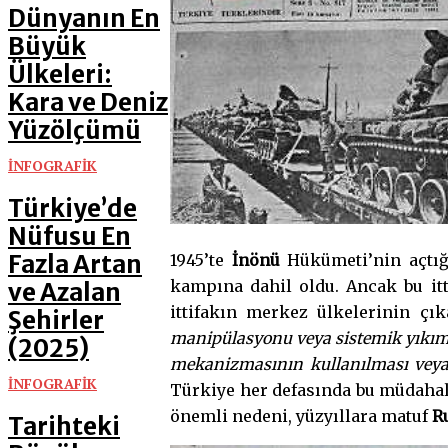
Dünyanın En
Büyük
Ülkeleri:
Kara ve Deniz
Yüzölçümü
İNFOGRAFİK
Türkiye’de
Nüfusu En
Fazla Artan
1945’te
İnönü
Hükümeti’nin açtığ
kampına dahil oldu. Ancak bu itt
ve Azalan
ittifakın merkez ülkelerinin çı
Şehirler
manipülasyonu veya sistemik yıkı
(2025)
mekanizmasının kullanılması veya a
İNFOGRAFİK
Türkiye her defasında bu müdahale
önemli nedeni, yüzyıllara matuf
R
Tarihteki