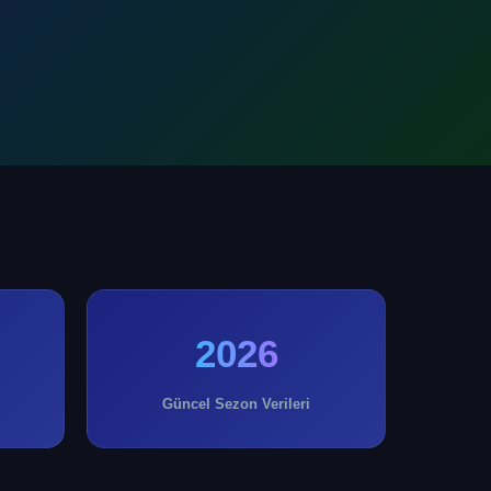
2026
Güncel Sezon Verileri