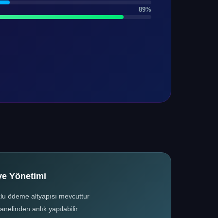
89%
ye Yönetimi
oklu ödeme altyapısı mevcuttur
elinden anlık yapılabilir