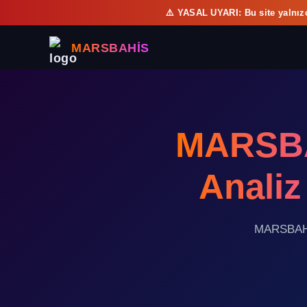
⚠️ YASAL UYARI: Bu site yalnızc
MARSBAHİS
MARSBA
Analiz
MARSBAHİS 