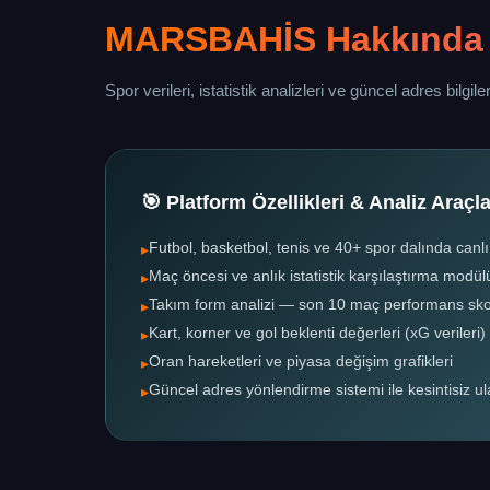
MARSBAHİS Hakkında K
Spor verileri, istatistik analizleri ve güncel adres bilgile
🎯 Platform Özellikleri & Analiz Araçla
Futbol, basketbol, tenis ve 40+ spor dalında canlı
Maç öncesi ve anlık istatistik karşılaştırma modül
Takım form analizi — son 10 maç performans sk
Kart, korner ve gol beklenti değerleri (xG verileri)
Oran hareketleri ve piyasa değişim grafikleri
Güncel adres yönlendirme sistemi ile kesintisiz u