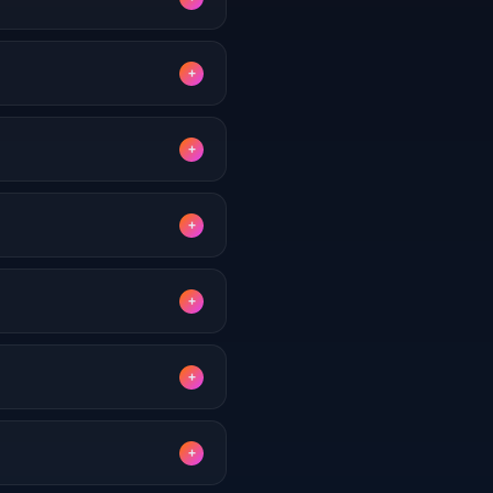
ebilir.
+
tadır.
+
ölümde görüntülenir.
+
 Oran güncellemeleri saniyeler
+
üzere tüm dallar
+
vuzları mevcuttur.
+