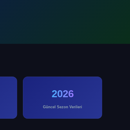
2026
Güncel Sezon Verileri