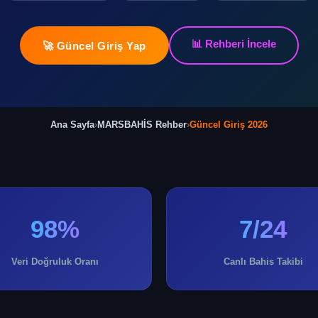
📊 Rehberi İncele
🚀 Güncel Giriş Yap
Ana Sayfa
›
MARSBAHİS Rehber
›
Güncel Giriş 2026
98%
7/24
Veri Doğruluk Oranı
Canlı Bahis Takibi