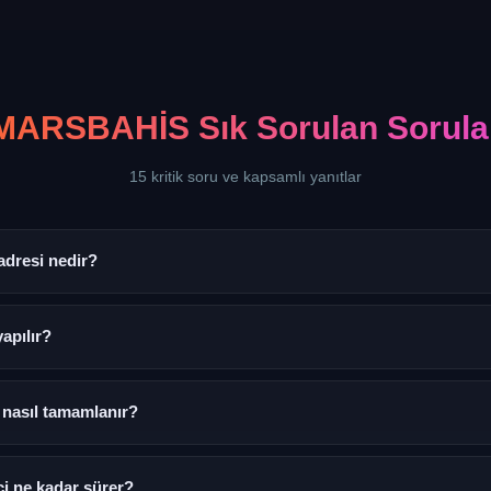
MARSBAHİS Sık Sorulan Sorula
15 kritik soru ve kapsamlı yanıtlar
dresi nedir?
i platformu üzerinden anlık olarak ulaşabilirsiniz. Adres değişikliklerin
apılır?
yap butonunu kullanarak hesabınıza erişebilirsiniz. Doğru URL kullanımı 
nasıl tamamlanır?
ıt sürecini başlatabilirsiniz. Doğrulama adımları tamamlandıktan sonra 
i ne kadar sürer?