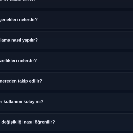
dakika içinde tamamlanmaktadır. Kimlik doğrulama adımı ek süre gerektir
enekleri nelerdir?
ka havalesi, kredi kartı ve e-cüzdan dahil çoklu ödeme yöntemi sunulmak
ma nasıl yapılır?
lerinize anlık ulaşabilirsiniz. Bakiye geçmişi ve işlem detayları da bu b
llikleri nelerdir?
fazla spor dalında anlık oranlar ve maç içi istatistikler sunulmaktadır.
ereden takip edilir?
lümünden anlık veriler izlenebilir. Futbol, basketbol ve tenis başta olmak 
 kullanımı kolay mı?
üzüyle kolayca kullanılabilir. Rehber bölümünde adım adım kullanım kıla
ğişikliği nasıl öğrenilir?