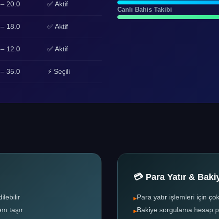
 – 20.0
✅ Aktif
Canlı Bahis Takibi
 – 18.0
✅ Aktif
 – 12.0
✅ Aktif
 – 35.0
⚡ Seçili
💳 Para Yatır & Baki
lebilir
Para yatır işlemleri için ç
em taşır
Bakiye sorgulama hesap pan