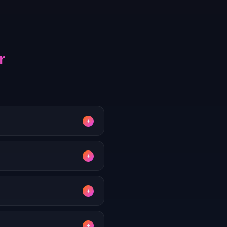
r
+
de yönlendirme sistemi
+
kesintisiz bağlantı için
+
hesabınız aktif hale gelir.
+