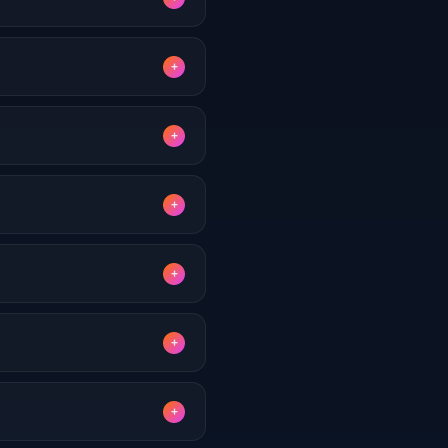
ebilir.
+
tadır.
+
ölümde görüntülenir.
+
 Oran güncellemeleri saniyeler
+
üzere tüm dallar
+
vuzları mevcuttur.
+