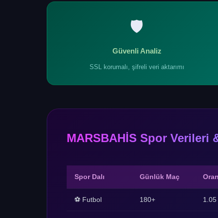
🛡️
Güvenli Analiz
SSL korumalı, şifreli veri aktarımı
MARSBAHİS Spor Verileri & 
Spor Dalı
Günlük Maç
Oran
⚽ Futbol
180+
1.05