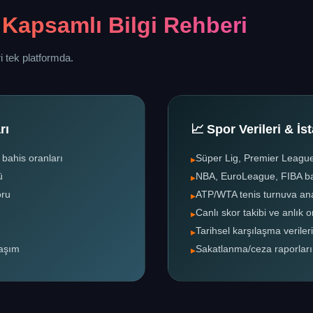
apsamlı Bilgi Rehberi
ri tek platformda.
rı
📈 Spor Verileri & İs
 bahis oranları
Süper Lig, Premier League,
ü
NBA, EuroLeague, FIBA bask
oru
ATP/WTA tenis turnuva anal
Canlı skor takibi ve anlık 
Tarihsel karşılaşma veriler
laşım
Sakatlanma/ceza raporları 