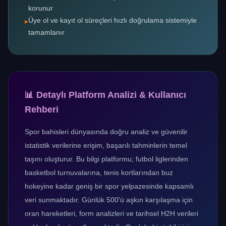
korunur
Üye ol ve kayıt ol süreçleri hızlı doğrulama sistemiyle
tamamlanır
📊 Detaylı Platform Analizi & Kullanıcı
Rehberi
Spor bahisleri dünyasında doğru analiz ve güvenilir
istatistik verilerine erişim, başarılı tahminlerin temel
taşını oluşturur. Bu bilgi platformu; futbol liglerinden
basketbol turnuvalarına, tenis kortlarından buz
hokeyine kadar geniş bir spor yelpazesinde kapsamlı
veri sunmaktadır. Günlük 500'ü aşkın karşılaşma için
oran hareketleri, form analizleri ve tarihsel H2H verileri