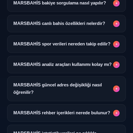
cüzdan dahil çoklu ödeme yöntemi sunulmaktadır.
MARSBAHİS bakiye sorgulama nasıl yapılır?
+
Hesap panelinden bakiye bilgilerinize anlık
ulaşabilirsiniz. Bakiye geçmişi ve işlem detayları da bu
MARSBAHİS canlı bahis özellikleri nelerdir?
+
bölümde görüntülenir.
Canlı bahis bölümünde 40'tan fazla spor dalında anlık
oranlar ve maç içi istatistikler sunulmaktadır. Oran
MARSBAHİS spor verileri nereden takip edilir?
+
güncellemeleri saniyeler içinde yansıtılır.
Spor verileri ve istatistik bölümünden anlık veriler
izlenebilir. Futbol, basketbol ve tenis başta olmak üzere
MARSBAHİS analiz araçları kullanımı kolay mı?
+
tüm dallar kapsanmaktadır.
Analiz araçları sezgisel arayüzüyle kolayca kullanılabilir.
Rehber bölümünde adım adım kullanım kılavuzları
MARSBAHİS güncel adres değişikliği nasıl
+
mevcuttur.
öğrenilir?
Bu bilgi platformunu düzenli takip ederek güncel adres
bilgisine her zaman ulaşabilirsiniz. Bildirim sistemi de
MARSBAHİS rehber içerikleri nerede bulunur?
+
mevcuttur.
Rehber bölümünde tüm kullanım kılavuzları, giriş yap
adımları ve platform özellikleri detaylı şekilde