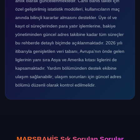
anlık olarak güncellenmektedir. Canlı bahis takibi için
özel geliştirilmiş istatistik modülleri, kullanıcıların maç
anında bilinçli kararlar almasını destekler. Üye ol ve
kayıt ol süreçlerinden para yatır işlemlerine, bakiye
yönetiminden güncel adres takibine kadar tüm süreçler
bu rehberde detaylı biçimde açıklanmaktadır. 2026 yılı
itibarıyla genişletilen veri tabanı, Avrupa'nın önde gelen
liglerinin yanı sıra Asya ve Amerika kıtası liglerini de
kapsamaktadır. Yardım bölümünden destek ekibine
ulaşım sağlanabilir; ulaşım sorunları için güncel adres
bölümü düzenli olarak kontrol edilmelidir.
MARSBAHİS Sık Sorulan Sorular