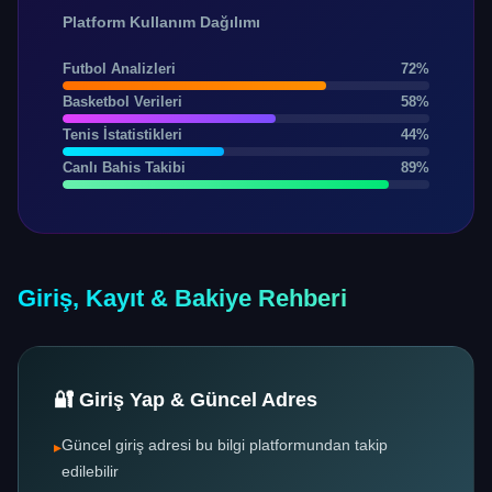
Platform Kullanım Dağılımı
Futbol Analizleri
72%
Basketbol Verileri
58%
Tenis İstatistikleri
44%
Canlı Bahis Takibi
89%
Giriş, Kayıt & Bakiye Rehberi
🔐 Giriş Yap & Güncel Adres
Güncel giriş adresi bu bilgi platformundan takip
edilebilir