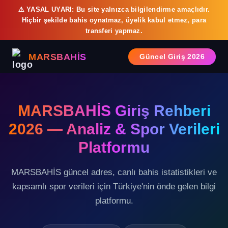
⚠️ YASAL UYARI: Bu site yalnızca bilgilendirme amaçlıdır.
Hiçbir şekilde bahis oynatmaz, üyelik kabul etmez, para
transferi yapmaz.
MARSBAHİS
Güncel Giriş 2026
MARSBAHİS Giriş Rehberi
2026 — Analiz & Spor Verileri
Platformu
MARSBAHİS güncel adres, canlı bahis istatistikleri ve
kapsamlı spor verileri için Türkiye'nin önde gelen bilgi
platformu.