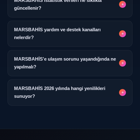
MARSBAHİS istatistik verileri ne sıklıkla
+
açıklanmaktadır.
güncellenir?
İstatistik verileri anlık güncellenmektedir. Doğrulanmış
veri kaynakları kullanılarak yüksek doğruluk oranı
MARSBAHİS yardım ve destek kanalları
+
sağlanmaktadır.
nelerdir?
Yardım bölümünden canlı destek, e-posta ve SSS
kanallarına ulaşım sağlanabilmektedir. 7/24 destek
MARSBAHİS'e ulaşım sorunu yaşandığında ne
+
hizmeti mevcuttur.
yapılmalı?
Ulaşım sorunu yaşandığında öncelikle güncel adres
bölümü kontrol edilmeli, ardından yardım kanallarına
MARSBAHİS 2026 yılında hangi yenilikleri
+
başvurulmalıdır.
sunuyor?
2026 yılında geliştirilmiş analiz araçları, genişletilmiş
spor verileri ve yenilenen canlı bahis arayüzü kullanıcı
deneyimini üst seviyeye taşımaktadır.