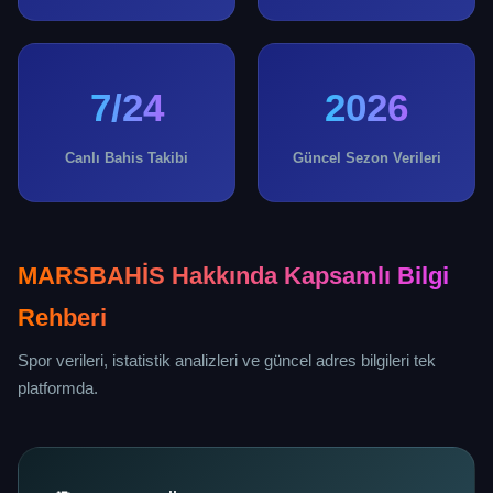
7/24
2026
Canlı Bahis Takibi
Güncel Sezon Verileri
MARSBAHİS Hakkında Kapsamlı Bilgi
Rehberi
Spor verileri, istatistik analizleri ve güncel adres bilgileri tek
platformda.