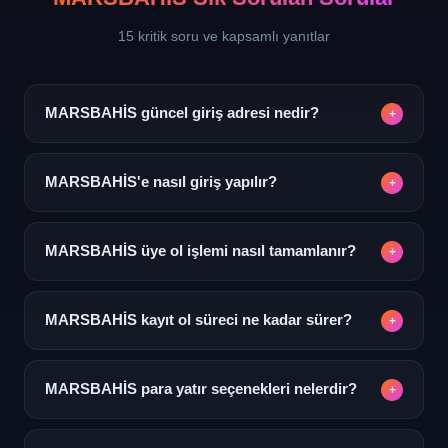
15 kritik soru ve kapsamlı yanıtlar
MARSBAHİS güncel giriş adresi nedir?
+
Güncel adres bilgisine bu bilgi platformu üzerinden anlık
olarak ulaşabilirsiniz. Adres değişikliklerinde yönlendirme
MARSBAHİS'e nasıl giriş yapılır?
+
sistemi otomatik devreye girer.
Güncel adres üzerinden giriş yap butonunu kullanarak
hesabınıza erişebilirsiniz. Doğru URL kullanımı kesintisiz
MARSBAHİS üye ol işlemi nasıl tamamlanır?
+
bağlantı için önemlidir.
Üye ol formunu doldurarak kayıt sürecini
başlatabilirsiniz. Doğrulama adımları tamamlandıktan
MARSBAHİS kayıt ol süreci ne kadar sürer?
+
sonra hesabınız aktif hale gelir.
Kayıt ol işlemi ortalama 2-3 dakika içinde
tamamlanmaktadır. Kimlik doğrulama adımı ek süre
MARSBAHİS para yatır seçenekleri nelerdir?
+
gerektirebilir.
Para yatır işlemleri için banka havalesi, kredi kartı ve e-