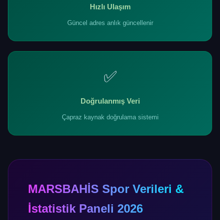
Hızlı Ulaşım
Güncel adres anlık güncellenir
✅
Doğrulanmış Veri
Çapraz kaynak doğrulama sistemi
MARSBAHİS Spor Verileri &
İstatistik Paneli 2026