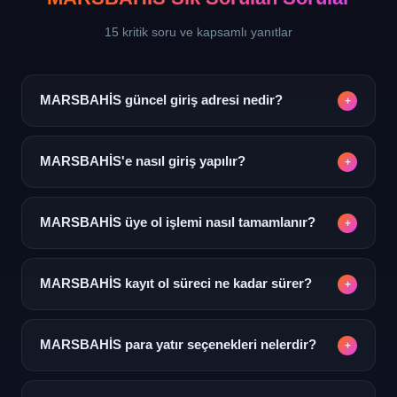
15 kritik soru ve kapsamlı yanıtlar
MARSBAHİS güncel giriş adresi nedir?
+
Güncel adres bilgisine bu bilgi platformu üzerinden anlık
olarak ulaşabilirsiniz. Adres değişikliklerinde yönlendirme
MARSBAHİS'e nasıl giriş yapılır?
+
sistemi otomatik devreye girer.
Güncel adres üzerinden giriş yap butonunu kullanarak
hesabınıza erişebilirsiniz. Doğru URL kullanımı kesintisiz
MARSBAHİS üye ol işlemi nasıl tamamlanır?
+
bağlantı için önemlidir.
Üye ol formunu doldurarak kayıt sürecini
başlatabilirsiniz. Doğrulama adımları tamamlandıktan
MARSBAHİS kayıt ol süreci ne kadar sürer?
+
sonra hesabınız aktif hale gelir.
Kayıt ol işlemi ortalama 2-3 dakika içinde
tamamlanmaktadır. Kimlik doğrulama adımı ek süre
MARSBAHİS para yatır seçenekleri nelerdir?
+
gerektirebilir.
Para yatır işlemleri için banka havalesi, kredi kartı ve e-