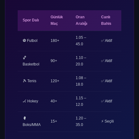
Günlük
Oran
Canlı
Spor Dalı
Maç
Aralığı
Bahis
1.05 –
⚽ Futbol
180+
✅ Aktif
45.0
🏀
1.10 –
90+
✅ Aktif
Basketbol
20.0
1.08 –
🎾 Tenis
120+
✅ Aktif
18.0
1.15 –
🏒 Hokey
40+
✅ Aktif
12.0
🥊
1.20 –
15+
⚡ Seçili
Boks/MMA
35.0