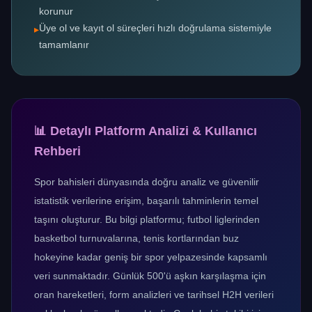
korunur
Üye ol ve kayıt ol süreçleri hızlı doğrulama sistemiyle
tamamlanır
📊 Detaylı Platform Analizi & Kullanıcı
Rehberi
Spor bahisleri dünyasında doğru analiz ve güvenilir
istatistik verilerine erişim, başarılı tahminlerin temel
taşını oluşturur. Bu bilgi platformu; futbol liglerinden
basketbol turnuvalarına, tenis kortlarından buz
hokeyine kadar geniş bir spor yelpazesinde kapsamlı
veri sunmaktadır. Günlük 500'ü aşkın karşılaşma için
oran hareketleri, form analizleri ve tarihsel H2H verileri