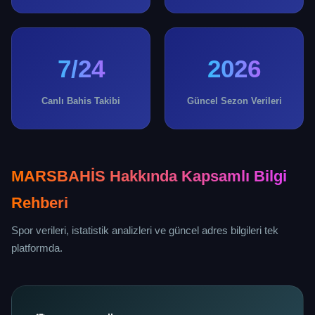
7/24
2026
Canlı Bahis Takibi
Güncel Sezon Verileri
MARSBAHİS Hakkında Kapsamlı Bilgi
Rehberi
Spor verileri, istatistik analizleri ve güncel adres bilgileri tek
platformda.