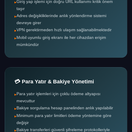
Giriş yap işlemi için doğru URL kullanımı kritik önem
taşır
Adres değişikliklerinde anlık yönlendirme sistemi
devreye girer
VPN gerektirmeden hızlı ulaşım sağlanabilmektedir
Mobil uyumlu giriş ekranı ile her cihazdan erişim
mümkündür
💳 Para Yatır & Bakiye Yönetimi
Para yatır işlemleri için çoklu ödeme altyapısı
mevcuttur
Bakiye sorgulama hesap panelinden anlık yapılabilir
Minimum para yatır limitleri ödeme yöntemine göre
değişir
Bakiye transferleri güvenli şifreleme protokolleriyle