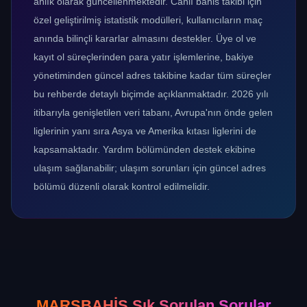
anlık olarak güncellenmektedir. Canlı bahis takibi için
özel geliştirilmiş istatistik modülleri, kullanıcıların maç
anında bilinçli kararlar almasını destekler. Üye ol ve
kayıt ol süreçlerinden para yatır işlemlerine, bakiye
yönetiminden güncel adres takibine kadar tüm süreçler
bu rehberde detaylı biçimde açıklanmaktadır. 2026 yılı
itibarıyla genişletilen veri tabanı, Avrupa'nın önde gelen
liglerinin yanı sıra Asya ve Amerika kıtası liglerini de
kapsamaktadır. Yardım bölümünden destek ekibine
ulaşım sağlanabilir; ulaşım sorunları için güncel adres
bölümü düzenli olarak kontrol edilmelidir.
MARSBAHİS Sık Sorulan Sorular