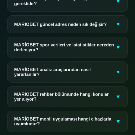
▼
gereklidir?
ayarları menüsündeki finans bölümünden ulaşılabilir.
Kimlik doğrulama için nüfus cüzdanı veya pasaport
görseli, adres doğrulama için ise son 3 aya ait fatura ya
▼
MARİOBET güncel adres neden sık değişir?
da banka ekstresi talep edilmektedir.
Ülkemizde uygulanan internet düzenlemeleri
kapsamında bahis platformlarına yönelik erişim
MARİOBET spor verileri ve istatistikler nereden
▼
derleniyor?
engellemeleri nedeniyle adresler periyodik olarak
güncellenmektedir. Bu durum sektörün genel bir
Sportradar, Opta ve Betradar gibi uluslararası veri
özelliğidir.
sağlayıcılardan beslenen platform, 500'ü aşkın lig ve
MARİOBET analiz araçlarından nasıl
▼
yararlanılır?
turnuvaya ait anlık istatistik sunmaktadır.
Platform içi analiz panelinden takım karşılaştırmaları,
oran hareketleri ve form grafikleri incelenebilir. Filtre
MARİOBET rehber bölümünde hangi konular
▼
yer alıyor?
seçenekleriyle spor dalı, lig ve tarih bazlı analiz
yapılabilmektedir.
Rehber bölümünde hesap oluşturma, para yatır/çek
işlemleri, bonus kullanımı, canlı bahis stratejileri ve
MARİOBET mobil uygulaması hangi cihazlarla
▼
uyumludur?
güvenlik ayarları hakkında kapsamlı bilgiler yer
almaktadır.