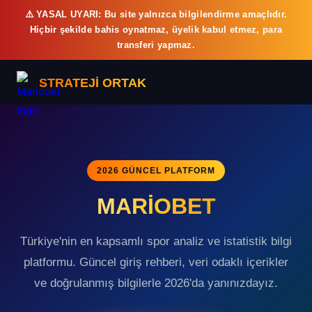
⚠️ YASAL UYARI: Bu site yalnızca bilgilendirme amaçlıdır.
Hiçbir şekilde bahis oynatmaz, üyelik kabul etmez, para
transferi yapmaz.
STRATEJİ ORTAK
2026 GÜNCEL PLATFORM
MARİOBET
Türkiye'nin en kapsamlı spor analiz ve istatistik bilgi
platformu. Güncel giriş rehberi, veri odaklı içerikler
ve doğrulanmış bilgilerle 2026'da yanınızdayız.