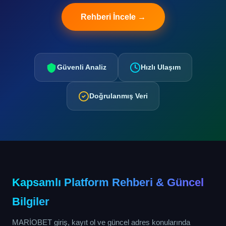
Rehberi İncele →
Güvenli Analiz
Hızlı Ulaşım
Doğrulanmış Veri
Kapsamlı Platform Rehberi & Güncel
Bilgiler
MARİOBET giriş, kayıt ol ve güncel adres konularında