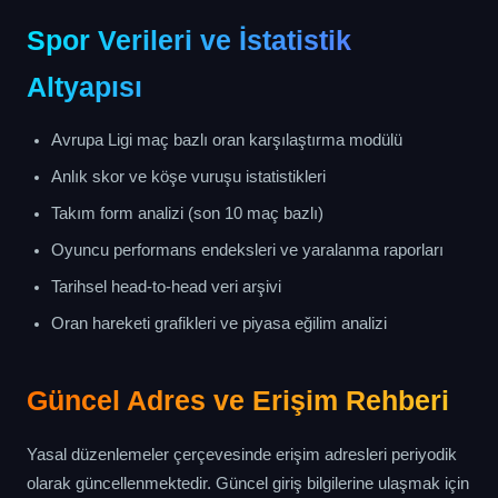
Spor Verileri ve İstatistik
Altyapısı
Avrupa Ligi maç bazlı oran karşılaştırma modülü
Anlık skor ve köşe vuruşu istatistikleri
Takım form analizi (son 10 maç bazlı)
Oyuncu performans endeksleri ve yaralanma raporları
Tarihsel head-to-head veri arşivi
Oran hareketi grafikleri ve piyasa eğilim analizi
Güncel Adres ve Erişim Rehberi
Yasal düzenlemeler çerçevesinde erişim adresleri periyodik
olarak güncellenmektedir. Güncel giriş bilgilerine ulaşmak için