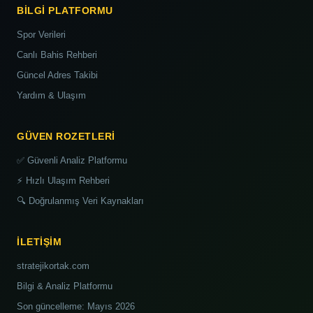
BILGI PLATFORMU
Spor Verileri
Canlı Bahis Rehberi
Güncel Adres Takibi
Yardım & Ulaşım
GÜVEN ROZETLERI
✅ Güvenli Analiz Platformu
⚡ Hızlı Ulaşım Rehberi
🔍 Doğrulanmış Veri Kaynakları
İLETIŞIM
stratejikortak.com
Bilgi & Analiz Platformu
Son güncelleme: Mayıs 2026