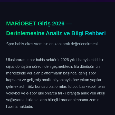
MARİOBET Giriş 2026 —
Derinlemesine Analiz ve Bilgi Rehberi
Spor bahis ekosisteminin en kapsamlı değerlendirmesi
Uluslararası spor bahis sektörü, 2026 yılı itibarıyla ciddi bir
dijital dönüşüm sürecinden geçmektedir. Bu dönüşümün
merkezinde yer alan platformların başında, geniş spor
kapsamı ve gelişmiş analiz altyapısıyla öne çıkan yapılar
gelmektedir. Söz konusu platformlar; futbol, basketbol, tenis,
voleybol ve e-spor gibi onlarca farklı branşta anlık veri akışı
sağlayarak kullanıcıların bilinçli kararlar almasına zemin
hazırlamaktadır.