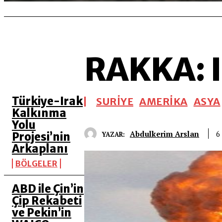
RAKKA: I
SON 5 YAZI
Türkiye-Irak
SURİYE
AMERİKA
ASYA
Kalkınma
Yolu
Abdulkerim Arslan
6
YAZAR:
Projesi’nin
Arkaplanı
BÖLGELER
ABD ile Çin’in
Çip Rekabeti
ve Pekin’in