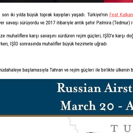
 son iki yılda büyük toprak kayıpları yaşadı. Türkiye’nin
Fırat Kalka
ver savaşı sürüyordu ve 2017 itibariyle antik şehir Palmira (Tedmur) r
e muhaliflere karşı savaşını sürdüren rejim güçleri, IŞİD’e karşı doğ
rken, IŞİD sonrasında muhalifler büyük hezimete uğradı.
üdahaleye başlamasıyla Tahran ve rejim güçleri ile birlikte ülkenin 