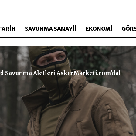
TARİH
SAVUNMA SANAYİİ
EKONOMİ
GÖRS
sel Savunma Aletleri AskerMarketi.com'da!