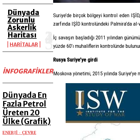
Dünyada
Suriye’de birçok bölgeyi kontrol eden IŞİD,
Zorunlu
zarfında IŞİD kontrolündeki Palmira’da al-
Askerlik
Haritası
İç savaşın başladığı 2011 yılından günümüz
HARİTALAR
yüzde 60’ı muhaliflerin kontrolünde bulunu
Rusya Suriye’ye girdi
İNFOGRAFIKLER
Moskova yönetimi, 2015 yılında Suriye’ye m
Dünyada En
Fazla Petrol
Üreten 20
Ülke (Grafik)
ENERJİ - ÇEVRE