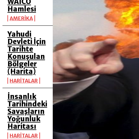
WAICO
Hamlesi
AMERİKA
Yahudi
Devleti İçin
Tarihte
Konuşulan
Bölgeler
(Harita)
HARİTALAR
İnsanlık
Tarihindeki
Savaşların
Yoğunluk
Haritası
HARİTALAR