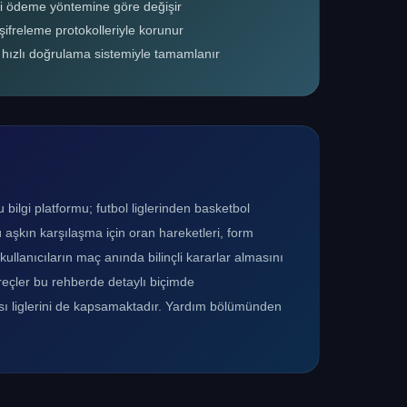
ri ödeme yöntemine göre değişir
 şifreleme protokolleriyle korunur
i hızlı doğrulama sistemiyle tamamlanır
u bilgi platformu; futbol liglerinden basketbol
 aşkın karşılaşma için oran hareketleri, form
, kullanıcıların maç anında bilinçli kararlar almasını
üreçler bu rehberde detaylı biçimde
ıtası liglerini de kapsamaktadır. Yardım bölümünden