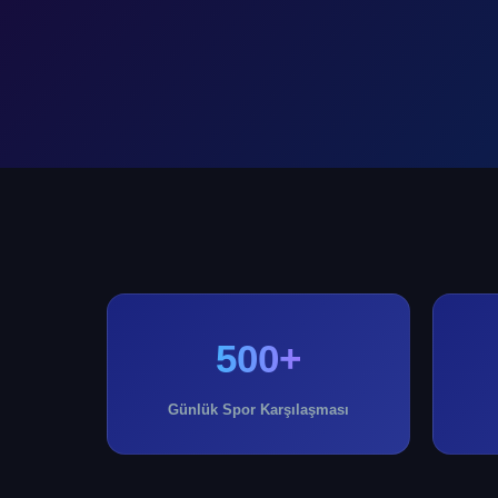
500+
Günlük Spor Karşılaşması