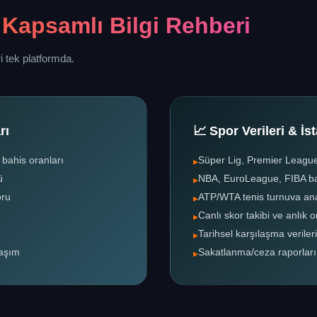
apsamlı Bilgi Rehberi
ri tek platformda.
rı
📈 Spor Verileri & İs
 bahis oranları
Süper Lig, Premier League,
ü
NBA, EuroLeague, FIBA bask
oru
ATP/WTA tenis turnuva anal
Canlı skor takibi ve anlık 
Tarihsel karşılaşma veriler
laşım
Sakatlanma/ceza raporları 