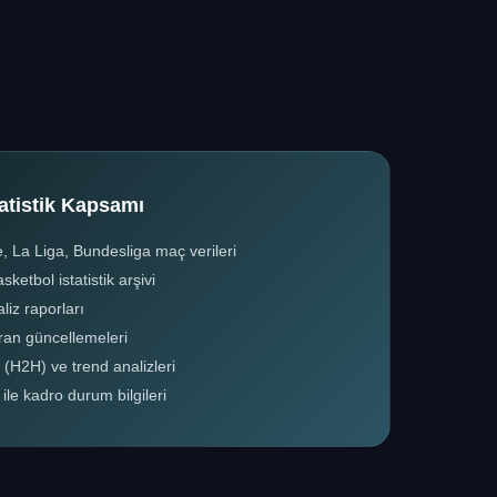
tatistik Kapsamı
 La Liga, Bundesliga maç verileri
etbol istatistik arşivi
iz raporları
oran güncellemeleri
i (H2H) ve trend analizleri
ile kadro durum bilgileri