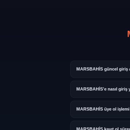
MARSBAHİS güncel giriş a
Güncel adres bilgisine bu bilg
otomatik devreye girer.
MARSBAHİS'e nasıl giriş y
Güncel adres üzerinden giriş 
önemlidir.
MARSBAHİS üye ol işlemi 
Üye ol formunu doldurarak kay
MARSBAHİS kayıt ol sürec