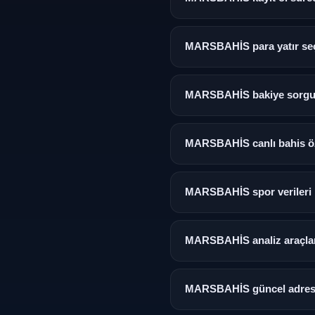
Kayıt ol işlemi ortalama 2-3 
MARSBAHİS para yatır seç
Para yatır işlemleri için ban
MARSBAHİS bakiye sorgula
Hesap panelinden bakiye bilgi
MARSBAHİS canlı bahis öze
Canlı bahis bölümünde 40'tan 
içinde yansıtılır.
MARSBAHİS spor verileri n
Spor verileri ve istatistik bö
kapsanmaktadır.
MARSBAHİS analiz araçları
Analiz araçları sezgisel aray
MARSBAHİS güncel adres de