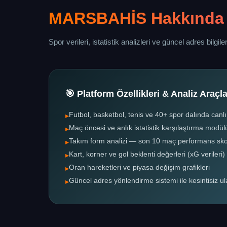
MARSBAHİS Hakkında K
Spor verileri, istatistik analizleri ve güncel adres bilgile
🎯 Platform Özellikleri & Analiz Araçla
Futbol, basketbol, tenis ve 40+ spor dalında canlı
Maç öncesi ve anlık istatistik karşılaştırma modül
Takım form analizi — son 10 maç performans sk
Kart, korner ve gol beklenti değerleri (xG verileri)
Oran hareketleri ve piyasa değişim grafikleri
Güncel adres yönlendirme sistemi ile kesintisiz u