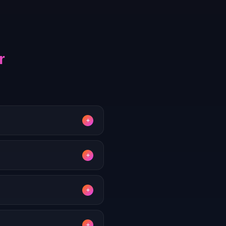
r
+
de yönlendirme sistemi
+
kesintisiz bağlantı için
+
hesabınız aktif hale gelir.
+