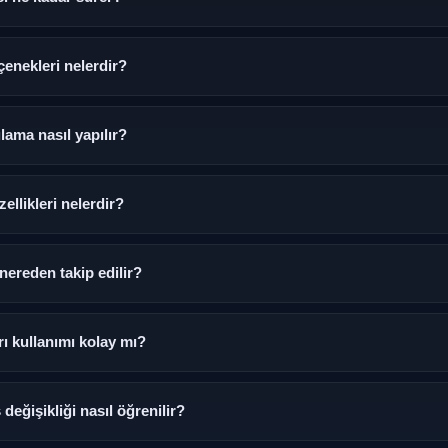
dakika içinde tamamlanmaktadır. Kimlik doğrulama adımı ek süre gerektir
enekleri nelerdir?
ka havalesi, kredi kartı ve e-cüzdan dahil çoklu ödeme yöntemi sunulmak
ma nasıl yapılır?
lerinize anlık ulaşabilirsiniz. Bakiye geçmişi ve işlem detayları da bu b
llikleri nelerdir?
fazla spor dalında anlık oranlar ve maç içi istatistikler sunulmaktadır.
ereden takip edilir?
lümünden anlık veriler izlenebilir. Futbol, basketbol ve tenis başta olmak 
 kullanımı kolay mı?
üzüyle kolayca kullanılabilir. Rehber bölümünde adım adım kullanım kıla
ğişikliği nasıl öğrenilir?