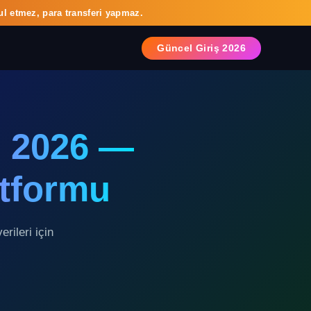
ul etmez, para transferi yapmaz.
Güncel Giriş 2026
 2026 —
atformu
rileri için