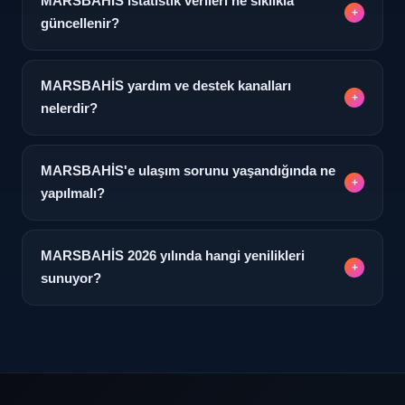
MARSBAHİS istatistik verileri ne sıklıkla
+
açıklanmaktadır.
güncellenir?
İstatistik verileri anlık güncellenmektedir. Doğrulanmış
veri kaynakları kullanılarak yüksek doğruluk oranı
MARSBAHİS yardım ve destek kanalları
+
sağlanmaktadır.
nelerdir?
Yardım bölümünden canlı destek, e-posta ve SSS
kanallarına ulaşım sağlanabilmektedir. 7/24 destek
MARSBAHİS'e ulaşım sorunu yaşandığında ne
+
hizmeti mevcuttur.
yapılmalı?
Ulaşım sorunu yaşandığında öncelikle güncel adres
bölümü kontrol edilmeli, ardından yardım kanallarına
MARSBAHİS 2026 yılında hangi yenilikleri
+
başvurulmalıdır.
sunuyor?
2026 yılında geliştirilmiş analiz araçları, genişletilmiş
spor verileri ve yenilenen canlı bahis arayüzü kullanıcı
deneyimini üst seviyeye taşımaktadır.