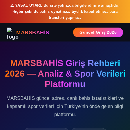
⚠️ YASAL UYARI: Bu site yalnızca bilgilendirme amaçlıdır.
Hiçbir şekilde bahis oynatmaz, üyelik kabul etmez, para
transferi yapmaz.
MARSBAHİS
Güncel Giriş 2026
MARSBAHİS Giriş Rehberi
2026 — Analiz & Spor Verileri
Platformu
MARSBAHİS güncel adres, canlı bahis istatistikleri ve
kapsamlı spor verileri için Türkiye'nin önde gelen bilgi
platformu.