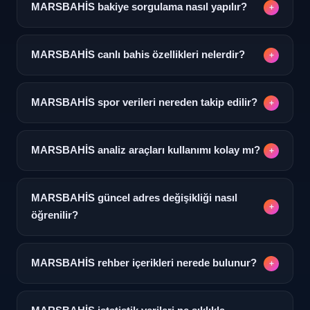
cüzdan dahil çoklu ödeme yöntemi sunulmaktadır.
MARSBAHİS bakiye sorgulama nasıl yapılır?
+
Hesap panelinden bakiye bilgilerinize anlık
ulaşabilirsiniz. Bakiye geçmişi ve işlem detayları da bu
MARSBAHİS canlı bahis özellikleri nelerdir?
+
bölümde görüntülenir.
Canlı bahis bölümünde 40'tan fazla spor dalında anlık
oranlar ve maç içi istatistikler sunulmaktadır. Oran
MARSBAHİS spor verileri nereden takip edilir?
+
güncellemeleri saniyeler içinde yansıtılır.
Spor verileri ve istatistik bölümünden anlık veriler
izlenebilir. Futbol, basketbol ve tenis başta olmak üzere
MARSBAHİS analiz araçları kullanımı kolay mı?
+
tüm dallar kapsanmaktadır.
Analiz araçları sezgisel arayüzüyle kolayca kullanılabilir.
Rehber bölümünde adım adım kullanım kılavuzları
MARSBAHİS güncel adres değişikliği nasıl
+
mevcuttur.
öğrenilir?
Bu bilgi platformunu düzenli takip ederek güncel adres
bilgisine her zaman ulaşabilirsiniz. Bildirim sistemi de
MARSBAHİS rehber içerikleri nerede bulunur?
+
mevcuttur.
Rehber bölümünde tüm kullanım kılavuzları, giriş yap
adımları ve platform özellikleri detaylı şekilde