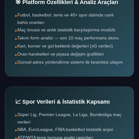
🎯 Platform Özellikleri & Analiz Araçları
Futbol, basketbol, tenis ve 40+ spor dalında canlı
bahis oranları
Maç öncesi ve anlık istatistik karşılaştırma modülü
Takım form analizi — son 10 maç performans skoru
Kart, korner ve gol beklenti değerleri (xG verileri)
Oran hareketleri ve piyasa değişim grafikleri
Güncel adres yönlendirme sistemi ile kesintisiz ulaşım
📈 Spor Verileri & İstatistik Kapsamı
Süper Lig, Premier League, La Liga, Bundesliga maç
verileri
NBA, EuroLeague, FIBA basketbol istatistik arşivi
ATP/WTA tenis turnuva analiz raporları