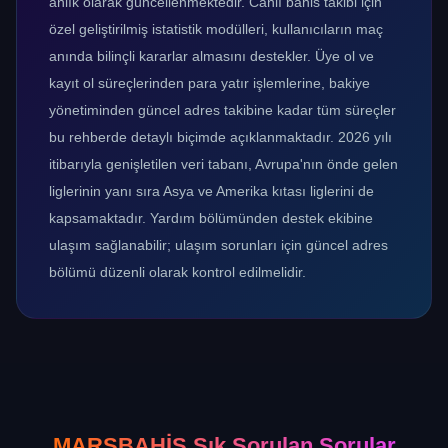
anlık olarak güncellenmektedir. Canlı bahis takibi için
özel geliştirilmiş istatistik modülleri, kullanıcıların maç
anında bilinçli kararlar almasını destekler. Üye ol ve
kayıt ol süreçlerinden para yatır işlemlerine, bakiye
yönetiminden güncel adres takibine kadar tüm süreçler
bu rehberde detaylı biçimde açıklanmaktadır. 2026 yılı
itibarıyla genişletilen veri tabanı, Avrupa'nın önde gelen
liglerinin yanı sıra Asya ve Amerika kıtası liglerini de
kapsamaktadır. Yardım bölümünden destek ekibine
ulaşım sağlanabilir; ulaşım sorunları için güncel adres
bölümü düzenli olarak kontrol edilmelidir.
MARSBAHİS Sık Sorulan Sorular