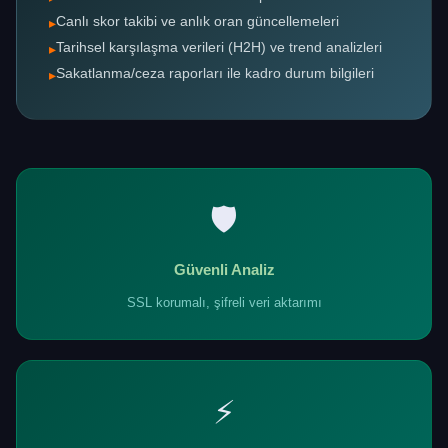
Canlı skor takibi ve anlık oran güncellemeleri
Tarihsel karşılaşma verileri (H2H) ve trend analizleri
Sakatlanma/ceza raporları ile kadro durum bilgileri
🛡️
Güvenli Analiz
SSL korumalı, şifreli veri aktarımı
⚡