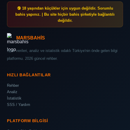
🔞 18 yaşından küçükler için uygun değildir. Sorumlu
bahis yapınız. | Bu site hiçbir bahis şirketiyle bağlantılı
değildir.
MARSBAHİS
Spor verileri, analiz ve istatistik odaklı Türkiye'nin önde gelen bilgi
platformu. 2026 güncel rehber.
HIZLI BAĞLANTILAR
Rehber
Analiz
İstatistik
SSS / Yardım
PLATFORM BILGISI