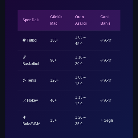
Günlük
Oran
Canlı
Spor Dalı
Maç
Aralığı
Bahis
1.05 –
⚽ Futbol
180+
✅ Aktif
45.0
🏀
1.10 –
90+
✅ Aktif
Basketbol
20.0
1.08 –
🎾 Tenis
120+
✅ Aktif
18.0
1.15 –
🏒 Hokey
40+
✅ Aktif
12.0
🥊
1.20 –
15+
⚡ Seçili
Boks/MMA
35.0