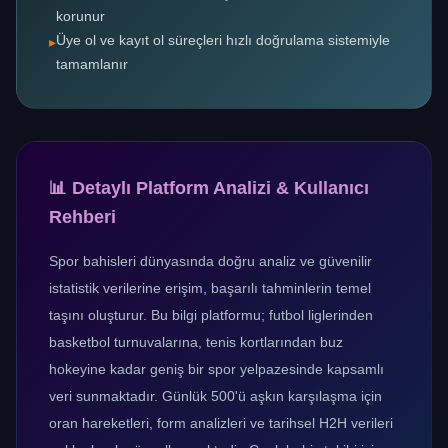
korunur
Üye ol ve kayıt ol süreçleri hızlı doğrulama sistemiyle
tamamlanır
📊 Detaylı Platform Analizi & Kullanıcı
Rehberi
Spor bahisleri dünyasında doğru analiz ve güvenilir
istatistik verilerine erişim, başarılı tahminlerin temel
taşını oluşturur. Bu bilgi platformu; futbol liglerinden
basketbol turnuvalarına, tenis kortlarından buz
hokeyine kadar geniş bir spor yelpazesinde kapsamlı
veri sunmaktadır. Günlük 500'ü aşkın karşılaşma için
oran hareketleri, form analizleri ve tarihsel H2H verileri