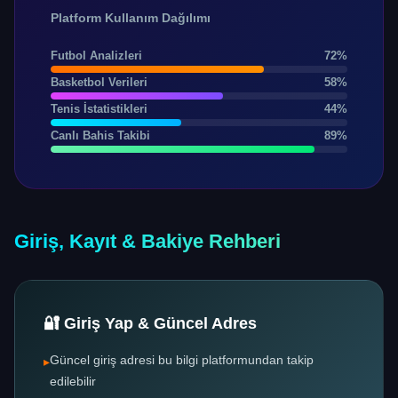
Platform Kullanım Dağılımı
Futbol Analizleri
72%
Basketbol Verileri
58%
Tenis İstatistikleri
44%
Canlı Bahis Takibi
89%
Giriş, Kayıt & Bakiye Rehberi
🔐 Giriş Yap & Güncel Adres
Güncel giriş adresi bu bilgi platformundan takip
edilebilir