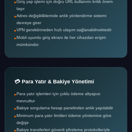
Giriş yap işlemi için doğru URL kullanımı kritik önem
taşır
Adres değişikliklerinde anlık yönlendirme sistemi
devreye girer
VPN gerektirmeden hızlı ulaşım sağlanabilmektedir
Mobil uyumlu giriş ekranı ile her cihazdan erişim
mümkündür
💳 Para Yatır & Bakiye Yönetimi
Para yatır işlemleri için çoklu ödeme altyapısı
mevcuttur
Bakiye sorgulama hesap panelinden anlık yapılabilir
Minimum para yatır limitleri ödeme yöntemine göre
değişir
Bakiye transferleri güvenli şifreleme protokolleriyle