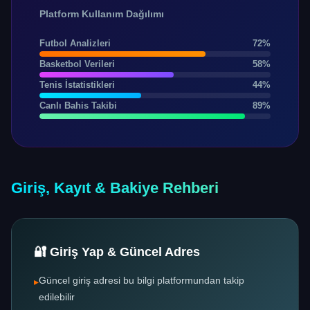
Platform Kullanım Dağılımı
Futbol Analizleri
72%
Basketbol Verileri
58%
Tenis İstatistikleri
44%
Canlı Bahis Takibi
89%
Giriş, Kayıt & Bakiye Rehberi
🔐 Giriş Yap & Güncel Adres
Güncel giriş adresi bu bilgi platformundan takip
edilebilir