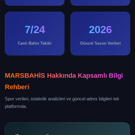
7/24
2026
Canlı Bahis Takibi
Güncel Sezon Verileri
MARSBAHİS Hakkında Kapsamlı Bilgi
Rehberi
Spor verileri, istatistik analizleri ve güncel adres bilgileri tek
platformda.