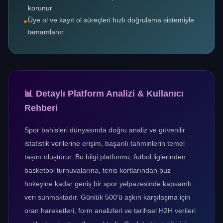
korunur
Üye ol ve kayıt ol süreçleri hızlı doğrulama sistemiyle
tamamlanır
📊 Detaylı Platform Analizi & Kullanıcı
Rehberi
Spor bahisleri dünyasında doğru analiz ve güvenilir
istatistik verilerine erişim, başarılı tahminlerin temel
taşını oluşturur. Bu bilgi platformu; futbol liglerinden
basketbol turnuvalarına, tenis kortlarından buz
hokeyine kadar geniş bir spor yelpazesinde kapsamlı
veri sunmaktadır. Günlük 500'ü aşkın karşılaşma için
oran hareketleri, form analizleri ve tarihsel H2H verileri