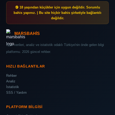
🔞 18 yaşından küçükler için uygun değildir. Sorumlu
bahis yapınız. | Bu site hiçbir bahis şirketiyle bağlantılı
değildir.
MARSBAHİS
Spor verileri, analiz ve istatistik odaklı Türkiye'nin önde gelen bilgi
platformu. 2026 güncel rehber.
HIZLI BAĞLANTILAR
Rehber
Analiz
İstatistik
SSS / Yardım
PLATFORM BILGISI