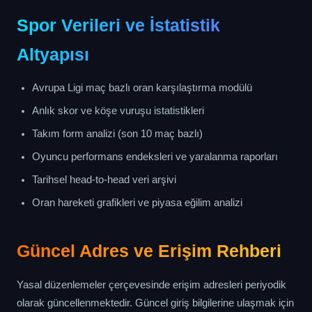
Spor Verileri ve İstatistik
Altyapısı
Avrupa Ligi maç bazlı oran karşılaştırma modülü
Anlık skor ve köşe vuruşu istatistikleri
Takım form analizi (son 10 maç bazlı)
Oyuncu performans endeksleri ve yaralanma raporları
Tarihsel head-to-head veri arşivi
Oran hareketi grafikleri ve piyasa eğilim analizi
Güncel Adres ve Erişim Rehberi
Yasal düzenlemeler çerçevesinde erişim adresleri periyodik
olarak güncellenmektedir. Güncel giriş bilgilerine ulaşmak için