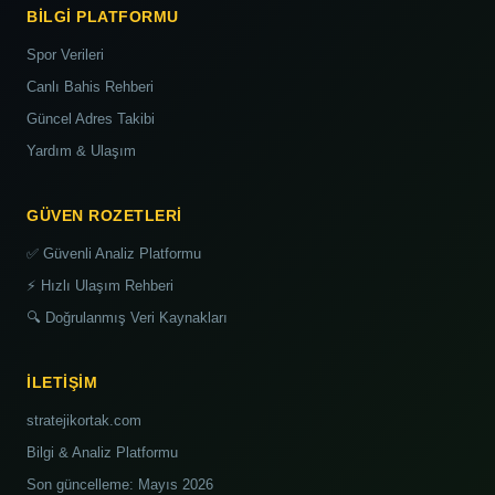
BILGI PLATFORMU
Spor Verileri
Canlı Bahis Rehberi
Güncel Adres Takibi
Yardım & Ulaşım
GÜVEN ROZETLERI
✅ Güvenli Analiz Platformu
⚡ Hızlı Ulaşım Rehberi
🔍 Doğrulanmış Veri Kaynakları
İLETIŞIM
stratejikortak.com
Bilgi & Analiz Platformu
Son güncelleme: Mayıs 2026