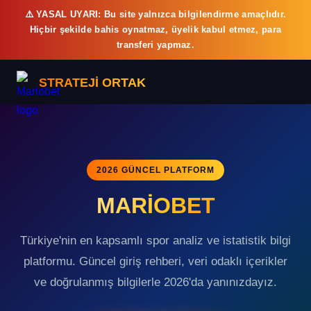
⚠️ YASAL UYARI: Bu site yalnızca bilgilendirme amaçlıdır.
Hiçbir şekilde bahis oynatmaz, üyelik kabul etmez, para
transferi yapmaz.
STRATEJİ ORTAK
2026 GÜNCEL PLATFORM
MARİOBET
Türkiye'nin en kapsamlı spor analiz ve istatistik bilgi
platformu. Güncel giriş rehberi, veri odaklı içerikler
ve doğrulanmış bilgilerle 2026'da yanınızdayız.