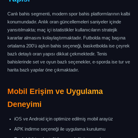
Canlı bahis segmenti, modern spor bahis platformlarının kalbi
konumundadır. Anlık oran güncellemeleri saniyeler içinde
yansıtılmakta; maç içi istatistikler kullanıcıların stratejik
kararlar almasını kolaylaştırmaktadır. Futbolda maç başına
ortalama 200'ü aşkın bahis seçeneği, basketbolda ise çeyrek
bazlı detaylı oran yapısı dikkat çekmektedir. Tenis
bahislerinde set ve oyun bazlı seçenekler, e-sporda ise tur ve
harita bazlı yapılar öne çıkmaktadır.
Mobil Erişim ve Uygulama
Deneyimi
iOS ve Android için optimize edilmiş mobil arayüz
APK indirme seçeneği ile uygulama kurulumu