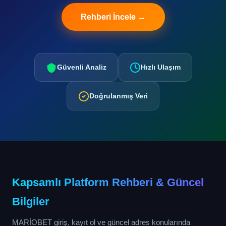
Rehberi İncele →
Güvenli Analiz
Hızlı Ulaşım
Doğrulanmış Veri
Kapsamlı Platform Rehberi & Güncel
Bilgiler
MARİOBET giriş, kayıt ol ve güncel adres konularında