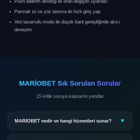
Push bildirim desteği ile oran değişim uyarıları
Parmak izi ve yüz tanıma ile hızlı giriş yap
Veri tasarrufu modu ile düşük bant genişliğinde akıcı
deneyim
MARİOBET Sık Sorulan Sorular
15 kritik soruya kapsamlı yanıtlar
▼
MARİOBET nedir ve hangi hizmetleri sunar?
Uluslararası lisanslı, spor bahsi ve casino hizmetleri