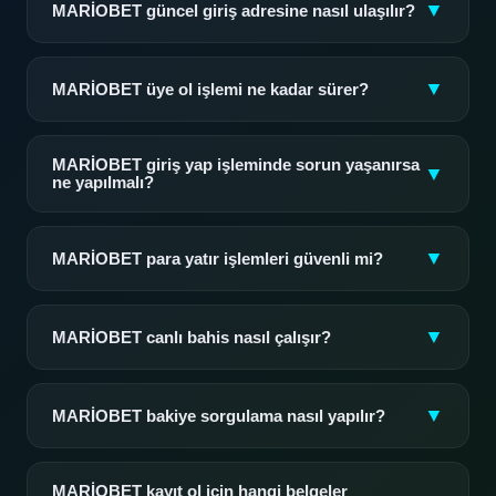
sunan köklü bir dijital platform olup futbol, basketbol,
▼
MARİOBET güncel giriş adresine nasıl ulaşılır?
tenis ve e-spor başta olmak üzere 30'dan fazla branşı
Güncel adrese güvenilir rehber platformları, sosyal
kapsamaktadır.
medya kanalları veya müşteri hizmetleri aracılığıyla
▼
MARİOBET üye ol işlemi ne kadar sürer?
ulaşılabilir. Bu bilgi platformu güncel giriş bilgilerini
Kayıt ol formu doldurulduktan sonra e-posta
düzenli olarak paylaşmaktadır.
doğrulaması ile birlikte hesap 2–5 dakika içinde aktif
MARİOBET giriş yap işleminde sorun yaşanırsa
▼
ne yapılmalı?
hale gelmektedir. Kimlik doğrulama süreci 24 saate
kadar uzayabilir.
Tarayıcı önbelleği temizlenmeli, farklı bir tarayıcı
denenmeli ve güncel adres kontrol edilmelidir. Sorun
▼
MARİOBET para yatır işlemleri güvenli mi?
devam ederse 7/24 canlı destek hattına başvurulabilir.
256-bit SSL şifreleme ve PCI DSS uyumlu ödeme
altyapısı sayesinde tüm finansal işlemler güvenli
▼
MARİOBET canlı bahis nasıl çalışır?
ortamda gerçekleştirilmektedir. Banka havalesi, e-
Devam eden maçlara anlık olarak bahis yapılabilmekte;
cüzdan ve kripto para seçenekleri mevcuttur.
oranlar her birkaç saniyede bir güncellenmektedir. Canlı
▼
MARİOBET bakiye sorgulama nasıl yapılır?
istatistikler ve görsel skor takibi aynı ekranda
Hesap panelinin sağ üst köşesinde anlık bakiye
sunulmaktadır.
görüntülenmektedir. Detaylı işlem geçmişine ise hesap
MARİOBET kayıt ol için hangi belgeler