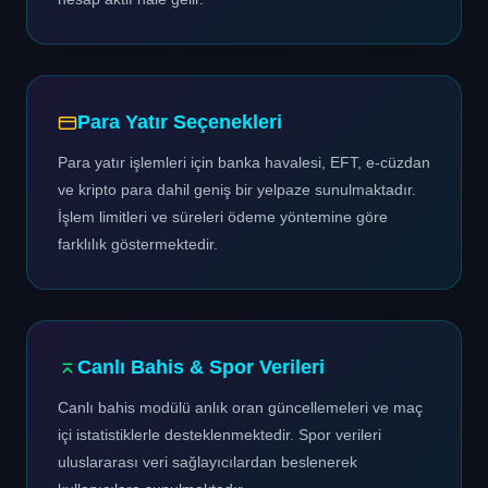
Para Yatır Seçenekleri
Para yatır işlemleri için banka havalesi, EFT, e-cüzdan
ve kripto para dahil geniş bir yelpaze sunulmaktadır.
İşlem limitleri ve süreleri ödeme yöntemine göre
farklılık göstermektedir.
Canlı Bahis & Spor Verileri
Canlı bahis modülü anlık oran güncellemeleri ve maç
içi istatistiklerle desteklenmektedir. Spor verileri
uluslararası veri sağlayıcılardan beslenerek