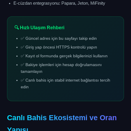
E-cüzdan entegrasyonu: Papara, Jeton, MiFinity
🔍 Hızlı Ulaşım Rehberi
✅ Güncel adres için bu sayfayı takip edin
✅ Giriş yap öncesi HTTPS kontrolü yapın
✅ Kayıt ol formunda gerçek bilgilerinizi kullanın
✅ Bakiye işlemleri için hesap doğrulamasını
tamamlayın
✅ Canlı bahis için stabil internet bağlantısı tercih
edin
Canlı Bahis Ekosistemi ve Oran
Yapısı