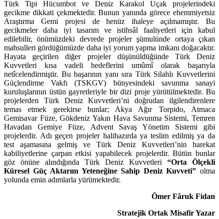
Türk Tipi Hücumbot ve Deniz Karakol Uçak projelerindeki
gecikme dikkati çekmektedir. Bunun yanında görece ehemmiyetsiz
Araştırma Gemi projesi de henüz ihaleye açılmamıştır. Bu
gecikmeler daha iyi tasarım ve istihsâl faaliyetleri için kabul
edilebilir, önümüzdeki devrede projeler şümulünde ortaya çıkan
mahsulleri gördüğümüzde daha iyi yorum yapma imkanı doğacaktır.
Hayata geçirilen diğer projeler düşünüldüğünde Türk Deniz
Kuvvetleri kısa vadeli hedeflerini umûmî olarak başarıyla
netîcelendirmiştir. Bu başarının yanı sıra Türk Silahlı Kuvvetlerini
Güçlendirme Vakfı (TSKGV) bünyesindeki savunma sanayi
kuruluşlarının üstün gayretleriyle bir dizi proje yürütülmektedir. Bu
projelerden Türk Deniz Kuvvetleri’ni doğrudan ilgilendirenlere
temas etmek gerekirse bunlar; Akya Ağır Torpido, Atmaca
Gemisavar Füze, Gökdeniz Yakın Hava Savunma Sistemi, Temren
Havadan Gemiye Füze, Advent Savaş Yönetim Sistemi gibi
projelerdir. Adı geçen projeler halihazırda ya teslim edilmiş ya da
test aşamasına gelmiş ve Türk Deniz Kuvvetleri’nin harekat
kabiliyetlerine çarpan etkisi yapabilecek projelerdir. Bütün bunlar
göz önüne alındığında Türk Deniz Kuvvetleri
“Orta Ölçekli
Küresel Güç Aktarım Yeteneğine Sahip Deniz Kuvveti”
olma
yolunda emin adımlarla yürümektedir.
Ömer Fâruk Fidan
Stratejik Ortak Misafir Yazar