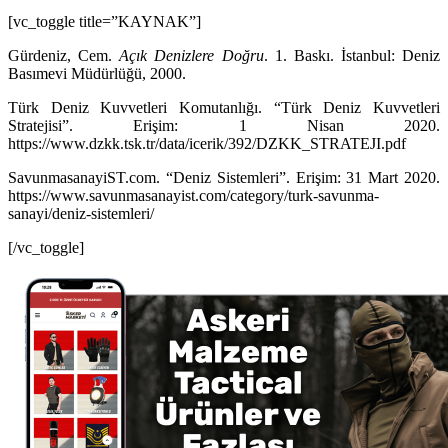
[vc_toggle title=”KAYNAK”]
Gürdeniz, Cem.
Açık Denizlere Doğru
. 1. Baskı. İstanbul: Deniz
Basımevi Müdürlüğü, 2000.
Türk Deniz Kuvvetleri Komutanlığı. “Türk Deniz Kuvvetleri
Stratejisi”. Erişim: 1 Nisan 2020.
https://www.dzkk.tsk.tr/data/icerik/392/DZKK_STRATEJI.pdf
SavunmasanayiST.com. “Deniz Sistemleri”. Erişim: 31 Mart 2020.
https://www.savunmasanayist.com/category/turk-savunma-
sanayi/deniz-sistemleri/
[/vc_toggle]