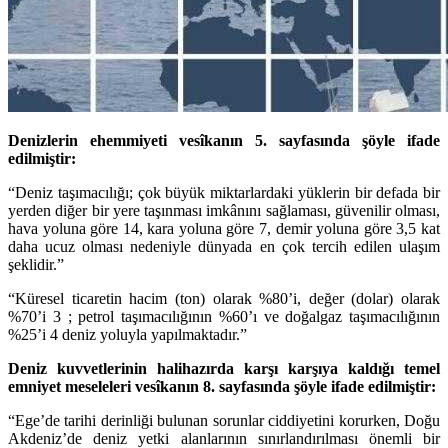
Denizlerin ehemmiyeti vesîkanın 5. sayfasında şöyle ifade
edilmiştir:
“Deniz taşımacılığı; çok büyük miktarlardaki yüklerin bir defada bir
yerden diğer bir yere taşınması imkânını sağlaması, güvenilir olması,
hava yoluna göre 14, kara yoluna göre 7, demir yoluna göre 3,5 kat
daha ucuz olması nedeniyle dünyada en çok tercih edilen ulaşım
şeklidir.”
“Küresel ticaretin hacim (ton) olarak %80’i, değer (dolar) olarak
%70’i 3 ; petrol taşımacılığının %60’ı ve doğalgaz taşımacılığının
%25’i 4 deniz yoluyla yapılmaktadır.”
Deniz kuvvetlerinin halihazırda karşı karşıya kaldığı temel
emniyet meseleleri vesîkanın 8. sayfasında şöyle ifade edilmiştir:
“Ege’de tarihi derinliği bulunan sorunlar ciddiyetini korurken, Doğu
Akdeniz’de deniz yetki alanlarının sınırlandırılması önemli bir