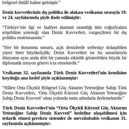
bölgesel ihtilâf haline gelmiştir.”
Deniz kuvvetlerinin dış politika ile alakası vesîkanın sırasıyla 19.
ve 24. sayfalarında şöyle ifade edilmiştir:
“Türkiye’nin ilgi ve faaliyet alanının uzandığı tüm coğrafyalara
erişebilme yeteneği olan Deniz Kuvvetleri, vazgeçilmez bir dış
politika enstrümanıdır.”
“Her bir donanma unsuru, açık denizlerde serbestçe dolaşabilen
yüzer birer büyükelçilik; Deniz Kuvvetleri ise bu unsurlarıyla
dünyanın aynı anda dört bir yanında etkinlik gösterebilen büyük bir
diplomatik misyon görevi icra etmektedir.”
Vesîkanın 32. sayfasında Türk Deniz Kuvvetleri’nin kendisine
koyduğu ana hedef şöyle açıklanmıştır:
“Hâlen Orta Ölçekli Bölgesel Güç Aktarım Yeteneğine Sahip Türk
Deniz Kuvvetleri, ‘Orta Ölçekli Küresel Güç Aktarım Yeteneğine
Sahip Deniz Kuvveti’ olma yolunda emin adımlarla ilerlemektedir.”
Türk Deniz Kuvvetleri’nin “Orta Ölçekli Küresel Güç Aktarım
Yeteneğine Sahip Deniz Kuvveti” hedefine ulaşabilmesi için
tedarik etmesi gereken sistemler de mevzûubahis vesîkanın 31.
sayfasında açıklanmıştır: