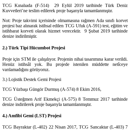
TCG Kınalıada (F-514) 29 Eylül 2019 tarihinde Türk Deniz
Kuvvetleri’ne teslim edilerek proje başarıyla tamamlanmıştır.
Not: Proje takvimi içerisinde olmamasına rağmen Ada sınıfı korvet
projesi baz alınarak istihsal edilen TCG Ufuk (A-591) test, eğitim ve
istihbarat korveti olarak hizmet verecektir. 9 Şubat 2019 tarihinde
denize indirilmiştir.
2.) Türk Tipi Hücumbot Projesi
Proje için STM ile çalışılıyor. Projenin nihai tasarımına karar verildi.
Henüz istihsâl yok. Bu projede istenilen müddette netîceye
varılamadığını görüyoruz.
3.) Lojistik Destek Gemi Projesi
TCG Yüzbaşı Güngör Durmuş (A-574) 8 Ekim 2016,
TCG Üsteğmen Arif Ekmekçi (A-575) 8 Temmuz 2017 tarihinde
denize indirilerek proje başarıyla tamamlanmıştır.
4.) Amfibi Gemi (LST) Projesi
TCG Bayraktar (L-402) 22 Nisan 2017, TCG Sancaktar (L-403) 7