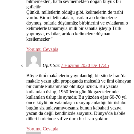
bilmemekten, hatta sevmemekten doğan büyük bir
gaflettir.
Çünkü, milletlerin olduğu gibi, kelimelerin de tarihi
vardır. Bir milletin ataları, asırlarca o kelimelerle
doymuş, onlarla düşünmüş; birbirlerini ve evlatlarını o
kelimelerle tamamıyla milli bir sanatla işleyip Türk
yapmışsa, evlatlar, artık o kelimelere düşman
kesilemezler.”
Yorumu Cevapla
Ufuk Saz
7 Haziran 2020 De 17:45
Böyle ilmî makâlelerin yayınlandığı bir sitede İran’da
makale yazın gibi propaganda mahsulü ve ilmi olmayan
bir cümle kullanmanız oldukça üzücü. Bu yazıda
kullanılan üslup, 1950’lerin günlük gazetelerinde
kullanılan üslup ile aynıdır. Bu yüzden eğer 60-70 yıl
önce köylü bir vatandaşın okuyup anladığı bir üslubu
bugün siz anlayamıyorsanız bunun kabahati yazıyı
yazan da değil kendinizde arayınız. Dünya’da kabile
dilleri haricinde saf ve duru bir lisan yoktur.
Yorumu Cevapla