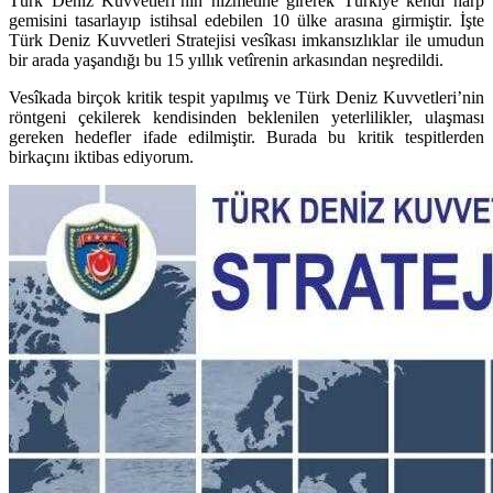
Türk Deniz Kuvvetleri’nin hizmetine girerek Türkiye kendi harp
gemisini tasarlayıp istihsal edebilen 10 ülke arasına girmiştir. İşte
Türk Deniz Kuvvetleri Stratejisi vesîkası imkansızlıklar ile umudun
bir arada yaşandığı bu 15 yıllık vetîrenin arkasından neşredildi.
Vesîkada birçok kritik tespit yapılmış ve Türk Deniz Kuvvetleri’nin
röntgeni çekilerek kendisinden beklenilen yeterlilikler, ulaşması
gereken hedefler ifade edilmiştir. Burada bu kritik tespitlerden
birkaçını iktibas ediyorum.