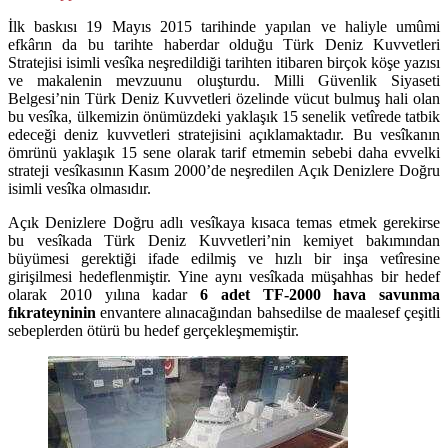
İlk baskısı 19 Mayıs 2015 tarihinde yapılan ve haliyle umûmi
efkârın da bu tarihte haberdar olduğu Türk Deniz Kuvvetleri
Stratejisi isimli vesîka neşredildiği tarihten itibaren birçok köşe yazısı
ve makalenin mevzuunu oluşturdu. Milli Güvenlik Siyaseti
Belgesi’nin Türk Deniz Kuvvetleri özelinde vücut bulmuş hali olan
bu vesîka, ülkemizin önümüzdeki yaklaşık 15 senelik vetîrede tatbik
edeceği deniz kuvvetleri stratejisini açıklamaktadır. Bu vesîkanın
ömrünü yaklaşık 15 sene olarak tarif etmemin sebebi daha evvelki
strateji vesîkasının Kasım 2000’de neşredilen Açık Denizlere Doğru
isimli vesîka olmasıdır.
Açık Denizlere Doğru adlı vesîkaya kısaca temas etmek gerekirse
bu vesîkada Türk Deniz Kuvvetleri’nin kemiyet bakımından
büyümesi gerektiği ifade edilmiş ve hızlı bir inşa vetîresine
girişilmesi hedeflenmiştir. Yine aynı vesîkada müşahhas bir hedef
olarak 2010 yılına kadar
6 adet TF-2000 hava savunma
fıkrateyninin
envantere alınacağından bahsedilse de maalesef çeşitli
sebeplerden ötürü bu hedef gerçekleşmemiştir.