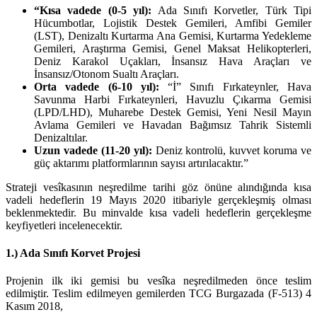
“Kısa vadede (0-5 yıl):
Ada Sınıfı Korvetler, Türk Tipi
Hücumbotlar, Lojistik Destek Gemileri, Amfibi Gemiler
(LST), Denizaltı Kurtarma Ana Gemisi, Kurtarma Yedekleme
Gemileri, Araştırma Gemisi, Genel Maksat Helikopterleri,
Deniz Karakol Uçakları, İnsansız Hava Araçları ve
İnsansız/Otonom Sualtı Araçları.
Orta vadede (6-10 yıl):
“İ” Sınıfı Fırkateynler, Hava
Savunma Harbi Fırkateynleri, Havuzlu Çıkarma Gemisi
(LPD/LHD), Muharebe Destek Gemisi, Yeni Nesil Mayın
Avlama Gemileri ve Havadan Bağımsız Tahrik Sistemli
Denizaltılar.
Uzun vadede (11-20 yıl):
Deniz kontrolü, kuvvet koruma ve
güç aktarımı platformlarının sayısı artırılacaktır.”
Strateji vesîkasının neşredilme tarihi göz önüne alındığında kısa
vadeli hedeflerin 19 Mayıs 2020 itibariyle gerçekleşmiş olması
beklenmektedir. Bu minvalde kısa vadeli hedeflerin gerçekleşme
keyfiyetleri incelenecektir.
1.) Ada Sınıfı Korvet Projesi
Projenin ilk iki gemisi bu vesîka neşredilmeden önce teslim
edilmiştir. Teslim edilmeyen gemilerden TCG Burgazada (F-513) 4
Kasım 2018,