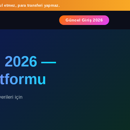
ul etmez, para transferi yapmaz.
Güncel Giriş 2026
 2026 —
atformu
rileri için