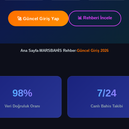
📊 Rehberi İncele
🚀 Güncel Giriş Yap
Ana Sayfa
›
MARSBAHİS Rehber
›
Güncel Giriş 2026
98%
7/24
Veri Doğruluk Oranı
Canlı Bahis Takibi