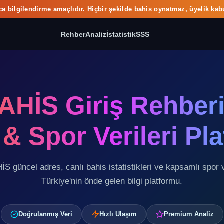
a bilgilendirme amaçlıdır. Hiçbir şekilde bahis oynatmaz, üyelik kab
Rehber
Analiz
İstatistik
SSS
HİS Giriş Rehberi
 & Spor Verileri Pl
güncel adres, canlı bahis istatistikleri ve kapsamlı spor ve
Türkiye'nin önde gelen bilgi platformu.
Doğrulanmış Veri
Hızlı Ulaşım
Premium Analiz