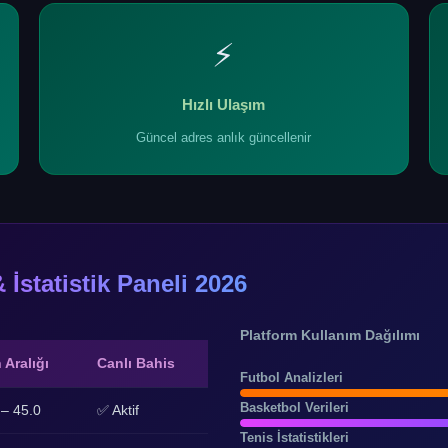
⚡
Hızlı Ulaşım
Güncel adres anlık güncellenir
İstatistik Paneli 2026
Platform Kullanım Dağılımı
 Aralığı
Canlı Bahis
Futbol Analizleri
Basketbol Verileri
 – 45.0
✅ Aktif
Tenis İstatistikleri