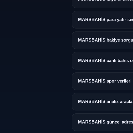
Kayıt ol işlemi ortalama 2-3 
MARSBAHİS para yatır seç
Para yatır işlemleri için ban
MARSBAHİS bakiye sorgula
Hesap panelinden bakiye bilgi
MARSBAHİS canlı bahis öze
Canlı bahis bölümünde 40'tan 
içinde yansıtılır.
MARSBAHİS spor verileri n
Spor verileri ve istatistik bö
kapsanmaktadır.
MARSBAHİS analiz araçları
Analiz araçları sezgisel aray
MARSBAHİS güncel adres de