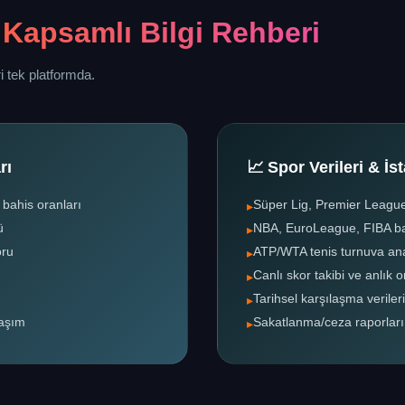
apsamlı Bilgi Rehberi
ri tek platformda.
rı
📈 Spor Verileri & İs
 bahis oranları
Süper Lig, Premier League,
ü
NBA, EuroLeague, FIBA bask
oru
ATP/WTA tenis turnuva anal
Canlı skor takibi ve anlık 
Tarihsel karşılaşma veriler
laşım
Sakatlanma/ceza raporları 