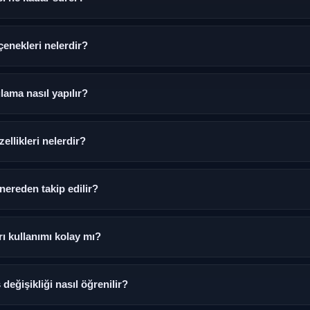
dakika içinde tamamlanmaktadır. Kimlik doğrulama adımı ek süre gerektir
enekleri nelerdir?
ka havalesi, kredi kartı ve e-cüzdan dahil çoklu ödeme yöntemi sunulmak
ma nasıl yapılır?
lerinize anlık ulaşabilirsiniz. Bakiye geçmişi ve işlem detayları da bu b
llikleri nelerdir?
fazla spor dalında anlık oranlar ve maç içi istatistikler sunulmaktadır.
ereden takip edilir?
lümünden anlık veriler izlenebilir. Futbol, basketbol ve tenis başta olmak 
 kullanımı kolay mı?
üzüyle kolayca kullanılabilir. Rehber bölümünde adım adım kullanım kıla
ğişikliği nasıl öğrenilir?