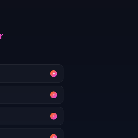
r
+
de yönlendirme sistemi
+
kesintisiz bağlantı için
+
hesabınız aktif hale gelir.
+