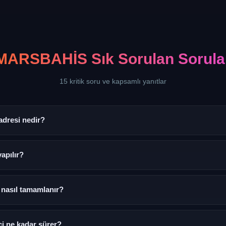
MARSBAHİS Sık Sorulan Sorula
15 kritik soru ve kapsamlı yanıtlar
dresi nedir?
i platformu üzerinden anlık olarak ulaşabilirsiniz. Adres değişikliklerin
apılır?
yap butonunu kullanarak hesabınıza erişebilirsiniz. Doğru URL kullanımı 
nasıl tamamlanır?
ıt sürecini başlatabilirsiniz. Doğrulama adımları tamamlandıktan sonra 
i ne kadar sürer?