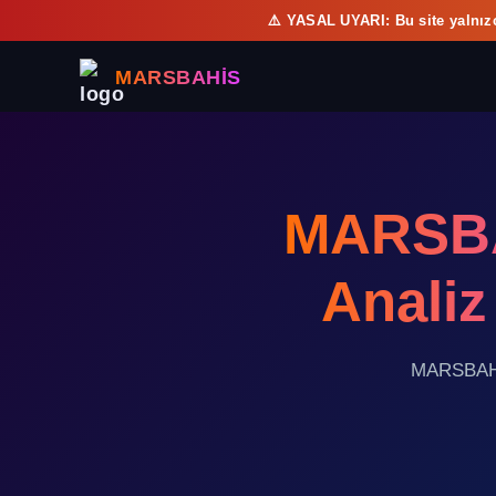
⚠️ YASAL UYARI: Bu site yalnızc
MARSBAHİS
MARSBA
Analiz
MARSBAHİS 