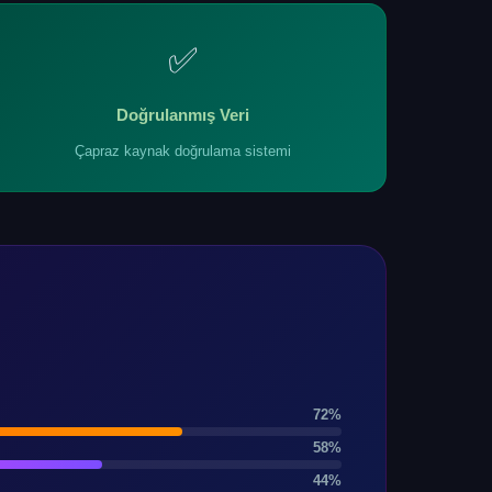
✅
Doğrulanmış Veri
Çapraz kaynak doğrulama sistemi
72%
58%
44%