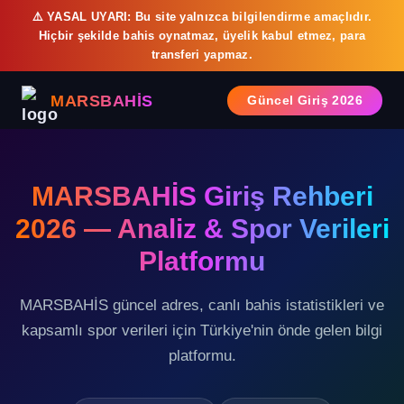
⚠️ YASAL UYARI: Bu site yalnızca bilgilendirme amaçlıdır.
Hiçbir şekilde bahis oynatmaz, üyelik kabul etmez, para
transferi yapmaz.
MARSBAHİS
Güncel Giriş 2026
MARSBAHİS Giriş Rehberi
2026 — Analiz & Spor Verileri
Platformu
MARSBAHİS güncel adres, canlı bahis istatistikleri ve
kapsamlı spor verileri için Türkiye'nin önde gelen bilgi
platformu.