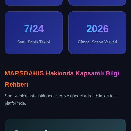
7/24
2026
Canlı Bahis Takibi
Güncel Sezon Verileri
MARSBAHİS Hakkında Kapsamlı Bilgi
Rehberi
Spor verileri, istatistik analizleri ve güncel adres bilgileri tek
platformda.