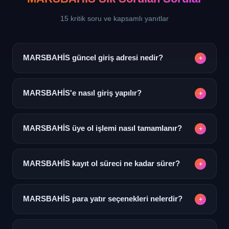
15 kritik soru ve kapsamlı yanıtlar
MARSBAHİS güncel giriş adresi nedir?
+
Güncel adres bilgisine bu bilgi platformu üzerinden anlık
olarak ulaşabilirsiniz. Adres değişikliklerinde yönlendirme
MARSBAHİS'e nasıl giriş yapılır?
+
sistemi otomatik devreye girer.
Güncel adres üzerinden giriş yap butonunu kullanarak
hesabınıza erişebilirsiniz. Doğru URL kullanımı kesintisiz
MARSBAHİS üye ol işlemi nasıl tamamlanır?
+
bağlantı için önemlidir.
Üye ol formunu doldurarak kayıt sürecini
başlatabilirsiniz. Doğrulama adımları tamamlandıktan
MARSBAHİS kayıt ol süreci ne kadar sürer?
+
sonra hesabınız aktif hale gelir.
Kayıt ol işlemi ortalama 2-3 dakika içinde
tamamlanmaktadır. Kimlik doğrulama adımı ek süre
MARSBAHİS para yatır seçenekleri nelerdir?
+
gerektirebilir.
Para yatır işlemleri için banka havalesi, kredi kartı ve e-