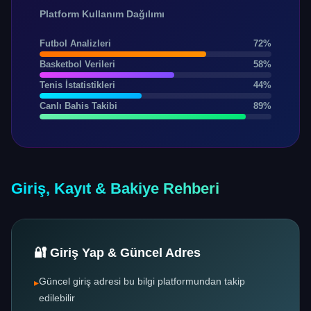
Platform Kullanım Dağılımı
Futbol Analizleri
72%
Basketbol Verileri
58%
Tenis İstatistikleri
44%
Canlı Bahis Takibi
89%
Giriş, Kayıt & Bakiye Rehberi
🔐 Giriş Yap & Güncel Adres
Güncel giriş adresi bu bilgi platformundan takip
edilebilir