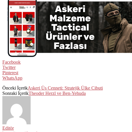
Facebook
Twitter
Pinterest
WhatsApp
Önceki İçerik
Askeri Üs Cenneti: Stratejik Ülke Cibuti
Sonraki İçerik
Theoder Herzl ve Ben-Yehuda
Editör