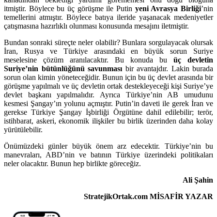
itmiştir. Böylece bu üç görüşme ile Putin
yeni Avrasya Birliği
’nin
temellerini atmıştır. Böylece batıya ileride yaşanacak medeniyetler
çatışmasına hazırlıklı olunması konusunda mesajını iletmiştir.
Bundan sonraki süreçte neler olabilir? Bunlara sorgulayacak olursak
İran, Rusya ve Türkiye arasındaki en büyük sorun Suriye
meselesine çözüm aranılacaktır. Bu konuda bu
üç devletin
Suriye’nin bütünlüğünü savunması
bir avantajdır. Lakin burada
sorun olan kimin yöneteceğidir. Bunun için bu üç devlet arasında bir
görüşme yapılmalı ve üç devletin ortak destekleyeceği kişi Suriye’ye
devlet başkanı yapılmalıdır. Ayrıca Türkiye’nin AB umudunu
kesmesi Şangay’ın yolunu açmıştır. Putin’in daveti ile gerek İran ve
gerekse Türkiye Şangay İşbirliği Örgütüne dahil edilebilir; terör,
istihbarat, askeri, ekonomik ilişkiler bu birlik üzerinden daha kolay
yürütülebilir.
Önümüzdeki günler büyük önem arz edecektir. Türkiye’nin bu
manevraları, ABD’nin ve batının Türkiye üzerindeki politikaları
neler olacaktır. Bunun hep birlikte göreceğiz.
Ali Şahin
StratejikOrtak.com MİSAFİR YAZAR