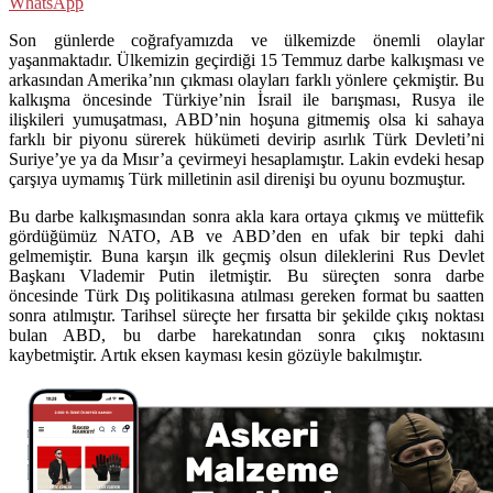
WhatsApp
Son günlerde coğrafyamızda ve ülkemizde önemli olaylar
yaşanmaktadır. Ülkemizin geçirdiği 15 Temmuz darbe kalkışması ve
arkasından Amerika’nın çıkması olayları farklı yönlere çekmiştir. Bu
kalkışma öncesinde Türkiye’nin İsrail ile barışması, Rusya ile
ilişkileri yumuşatması, ABD’nin hoşuna gitmemiş olsa ki sahaya
farklı bir piyonu sürerek hükümeti devirip asırlık Türk Devleti’ni
Suriye’ye ya da Mısır’a çevirmeyi hesaplamıştır. Lakin evdeki hesap
çarşıya uymamış Türk milletinin asil direnişi bu oyunu bozmuştur.
Bu darbe kalkışmasından sonra akla kara ortaya çıkmış ve müttefik
gördüğümüz NATO, AB ve ABD’den en ufak bir tepki dahi
gelmemiştir. Buna karşın ilk geçmiş olsun dileklerini Rus Devlet
Başkanı Vlademir Putin iletmiştir. Bu süreçten sonra darbe
öncesinde Türk Dış politikasına atılması gereken format bu saatten
sonra atılmıştır. Tarihsel süreçte her fırsatta bir şekilde çıkış noktası
bulan ABD, bu darbe harekatından sonra çıkış noktasını
kaybetmiştir. Artık eksen kayması kesin gözüyle bakılmıştır.