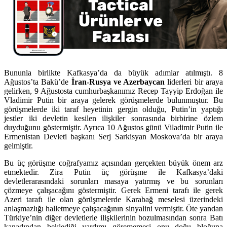
Bununla birlikte Kafkasya’da da büyük adımlar atılmıştı. 8
Ağustos’ta Bakü’de
İran-Rusya ve Azerbaycan
liderleri bir araya
gelirken, 9 Ağustosta cumhurbaşkanımız Recep Tayyip Erdoğan ile
Vladimir Putin bir araya gelerek görüşmelerde bulunmuştur. Bu
görüşmelerde iki taraf heyetinin gergin olduğu, Putin’in yaptığı
jestler iki devletin kesilen ilişkiler sonrasında birbirine özlem
duyduğunu göstermiştir. Ayrıca 10 Ağustos günü Viladimir Putin ile
Ermenistan Devleti başkanı Serj Sarkisyan Moskova’da bir araya
gelmiştir.
Bu üç görüşme coğrafyamız açısından gerçekten büyük önem arz
etmektedir. Zira Putin üç görüşme ile Kafkasya’daki
devletlerarasındaki sorunları masaya yatırmış ve bu sorunları
çözmeye çalışacağını göstermiştir. Gerek Ermeni tarafı ile gerek
Azeri tarafı ile olan görüşmelerde Karabağ meselesi üzerindeki
anlaşmazlığı halletmeye çalışacağının sinyalini vermiştir. Öte yandan
Türkiye’nin diğer devletlerle ilişkilerinin bozulmasından sonra Batı
kanadından beklediği yardımı görememesi onu doğu bloğuna