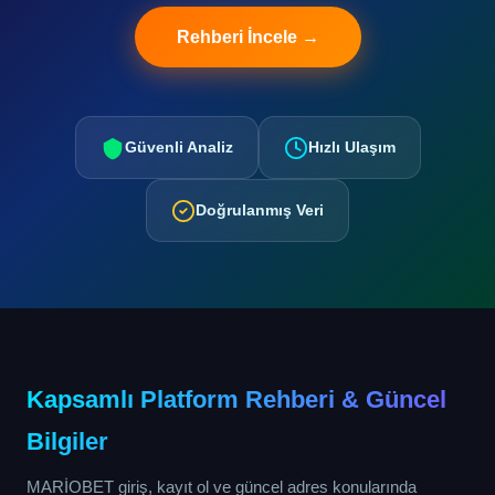
Rehberi İncele →
Güvenli Analiz
Hızlı Ulaşım
Doğrulanmış Veri
Kapsamlı Platform Rehberi & Güncel
Bilgiler
MARİOBET giriş, kayıt ol ve güncel adres konularında