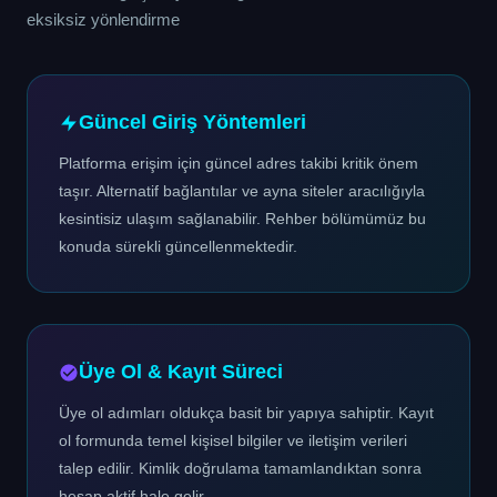
eksiksiz yönlendirme
Güncel Giriş Yöntemleri
Platforma erişim için güncel adres takibi kritik önem
taşır. Alternatif bağlantılar ve ayna siteler aracılığıyla
kesintisiz ulaşım sağlanabilir. Rehber bölümümüz bu
konuda sürekli güncellenmektedir.
Üye Ol & Kayıt Süreci
Üye ol adımları oldukça basit bir yapıya sahiptir. Kayıt
ol formunda temel kişisel bilgiler ve iletişim verileri
talep edilir. Kimlik doğrulama tamamlandıktan sonra
hesap aktif hale gelir.