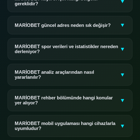
▼
gereklidir?
ayarları menüsündeki finans bölümünden ulaşılabilir.
Kimlik doğrulama için nüfus cüzdanı veya pasaport
görseli, adres doğrulama için ise son 3 aya ait fatura ya
▼
MARİOBET güncel adres neden sık değişir?
da banka ekstresi talep edilmektedir.
Ülkemizde uygulanan internet düzenlemeleri
kapsamında bahis platformlarına yönelik erişim
MARİOBET spor verileri ve istatistikler nereden
▼
derleniyor?
engellemeleri nedeniyle adresler periyodik olarak
güncellenmektedir. Bu durum sektörün genel bir
Sportradar, Opta ve Betradar gibi uluslararası veri
özelliğidir.
sağlayıcılardan beslenen platform, 500'ü aşkın lig ve
MARİOBET analiz araçlarından nasıl
▼
yararlanılır?
turnuvaya ait anlık istatistik sunmaktadır.
Platform içi analiz panelinden takım karşılaştırmaları,
oran hareketleri ve form grafikleri incelenebilir. Filtre
MARİOBET rehber bölümünde hangi konular
▼
yer alıyor?
seçenekleriyle spor dalı, lig ve tarih bazlı analiz
yapılabilmektedir.
Rehber bölümünde hesap oluşturma, para yatır/çek
işlemleri, bonus kullanımı, canlı bahis stratejileri ve
MARİOBET mobil uygulaması hangi cihazlarla
▼
uyumludur?
güvenlik ayarları hakkında kapsamlı bilgiler yer
almaktadır.