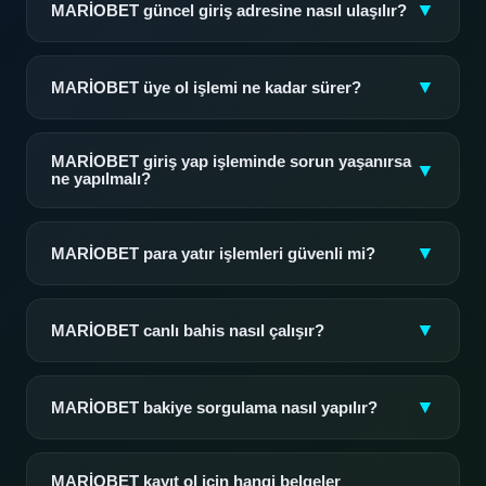
sunan köklü bir dijital platform olup futbol, basketbol,
▼
MARİOBET güncel giriş adresine nasıl ulaşılır?
tenis ve e-spor başta olmak üzere 30'dan fazla branşı
Güncel adrese güvenilir rehber platformları, sosyal
kapsamaktadır.
medya kanalları veya müşteri hizmetleri aracılığıyla
▼
MARİOBET üye ol işlemi ne kadar sürer?
ulaşılabilir. Bu bilgi platformu güncel giriş bilgilerini
Kayıt ol formu doldurulduktan sonra e-posta
düzenli olarak paylaşmaktadır.
doğrulaması ile birlikte hesap 2–5 dakika içinde aktif
MARİOBET giriş yap işleminde sorun yaşanırsa
▼
ne yapılmalı?
hale gelmektedir. Kimlik doğrulama süreci 24 saate
kadar uzayabilir.
Tarayıcı önbelleği temizlenmeli, farklı bir tarayıcı
denenmeli ve güncel adres kontrol edilmelidir. Sorun
▼
MARİOBET para yatır işlemleri güvenli mi?
devam ederse 7/24 canlı destek hattına başvurulabilir.
256-bit SSL şifreleme ve PCI DSS uyumlu ödeme
altyapısı sayesinde tüm finansal işlemler güvenli
▼
MARİOBET canlı bahis nasıl çalışır?
ortamda gerçekleştirilmektedir. Banka havalesi, e-
Devam eden maçlara anlık olarak bahis yapılabilmekte;
cüzdan ve kripto para seçenekleri mevcuttur.
oranlar her birkaç saniyede bir güncellenmektedir. Canlı
▼
MARİOBET bakiye sorgulama nasıl yapılır?
istatistikler ve görsel skor takibi aynı ekranda
Hesap panelinin sağ üst köşesinde anlık bakiye
sunulmaktadır.
görüntülenmektedir. Detaylı işlem geçmişine ise hesap
MARİOBET kayıt ol için hangi belgeler