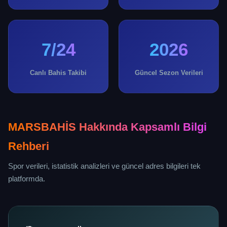
7/24
2026
Canlı Bahis Takibi
Güncel Sezon Verileri
MARSBAHİS Hakkında Kapsamlı Bilgi
Rehberi
Spor verileri, istatistik analizleri ve güncel adres bilgileri tek
platformda.