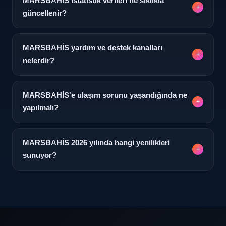
MARSBAHİS istatistik verileri ne sıklıkla
+
açıklanmaktadır.
güncellenir?
İstatistik verileri anlık güncellenmektedir. Doğrulanmış
veri kaynakları kullanılarak yüksek doğruluk oranı
MARSBAHİS yardım ve destek kanalları
+
sağlanmaktadır.
nelerdir?
Yardım bölümünden canlı destek, e-posta ve SSS
kanallarına ulaşım sağlanabilmektedir. 7/24 destek
MARSBAHİS'e ulaşım sorunu yaşandığında ne
+
hizmeti mevcuttur.
yapılmalı?
Ulaşım sorunu yaşandığında öncelikle güncel adres
bölümü kontrol edilmeli, ardından yardım kanallarına
MARSBAHİS 2026 yılında hangi yenilikleri
+
başvurulmalıdır.
sunuyor?
2026 yılında geliştirilmiş analiz araçları, genişletilmiş
spor verileri ve yenilenen canlı bahis arayüzü kullanıcı
deneyimini üst seviyeye taşımaktadır.