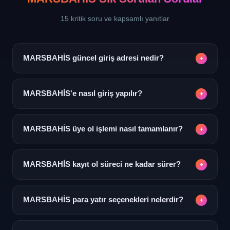
15 kritik soru ve kapsamlı yanıtlar
MARSBAHİS güncel giriş adresi nedir?
+
Güncel adres bilgisine bu bilgi platformu üzerinden anlık
olarak ulaşabilirsiniz. Adres değişikliklerinde yönlendirme
MARSBAHİS'e nasıl giriş yapılır?
+
sistemi otomatik devreye girer.
Güncel adres üzerinden giriş yap butonunu kullanarak
hesabınıza erişebilirsiniz. Doğru URL kullanımı kesintisiz
MARSBAHİS üye ol işlemi nasıl tamamlanır?
+
bağlantı için önemlidir.
Üye ol formunu doldurarak kayıt sürecini
başlatabilirsiniz. Doğrulama adımları tamamlandıktan
MARSBAHİS kayıt ol süreci ne kadar sürer?
+
sonra hesabınız aktif hale gelir.
Kayıt ol işlemi ortalama 2-3 dakika içinde
tamamlanmaktadır. Kimlik doğrulama adımı ek süre
MARSBAHİS para yatır seçenekleri nelerdir?
+
gerektirebilir.
Para yatır işlemleri için banka havalesi, kredi kartı ve e-