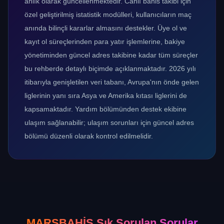
anlık olarak güncellenmektedir. Canlı bahis takibi için
özel geliştirilmiş istatistik modülleri, kullanıcıların maç
anında bilinçli kararlar almasını destekler. Üye ol ve
kayıt ol süreçlerinden para yatır işlemlerine, bakiye
yönetiminden güncel adres takibine kadar tüm süreçler
bu rehberde detaylı biçimde açıklanmaktadır. 2026 yılı
itibarıyla genişletilen veri tabanı, Avrupa'nın önde gelen
liglerinin yanı sıra Asya ve Amerika kıtası liglerini de
kapsamaktadır. Yardım bölümünden destek ekibine
ulaşım sağlanabilir; ulaşım sorunları için güncel adres
bölümü düzenli olarak kontrol edilmelidir.
MARSBAHİS Sık Sorulan Sorular