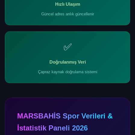
Hızlı Ulaşım
Güncel adres anlık güncellenir
✅
Doğrulanmış Veri
Çapraz kaynak doğrulama sistemi
MARSBAHİS Spor Verileri &
İstatistik Paneli 2026