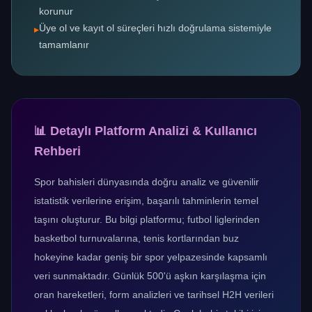
korunur
Üye ol ve kayıt ol süreçleri hızlı doğrulama sistemiyle
tamamlanır
📊 Detaylı Platform Analizi & Kullanıcı
Rehberi
Spor bahisleri dünyasında doğru analiz ve güvenilir
istatistik verilerine erişim, başarılı tahminlerin temel
taşını oluşturur. Bu bilgi platformu; futbol liglerinden
basketbol turnuvalarına, tenis kortlarından buz
hokeyine kadar geniş bir spor yelpazesinde kapsamlı
veri sunmaktadır. Günlük 500'ü aşkın karşılaşma için
oran hareketleri, form analizleri ve tarihsel H2H verileri