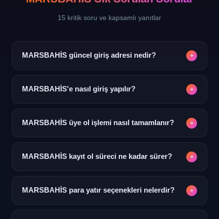
15 kritik soru ve kapsamlı yanıtlar
MARSBAHİS güncel giriş adresi nedir?
+
Güncel adres bilgisine bu bilgi platformu üzerinden anlık
olarak ulaşabilirsiniz. Adres değişikliklerinde yönlendirme
MARSBAHİS'e nasıl giriş yapılır?
+
sistemi otomatik devreye girer.
Güncel adres üzerinden giriş yap butonunu kullanarak
hesabınıza erişebilirsiniz. Doğru URL kullanımı kesintisiz
MARSBAHİS üye ol işlemi nasıl tamamlanır?
+
bağlantı için önemlidir.
Üye ol formunu doldurarak kayıt sürecini
başlatabilirsiniz. Doğrulama adımları tamamlandıktan
MARSBAHİS kayıt ol süreci ne kadar sürer?
+
sonra hesabınız aktif hale gelir.
Kayıt ol işlemi ortalama 2-3 dakika içinde
tamamlanmaktadır. Kimlik doğrulama adımı ek süre
MARSBAHİS para yatır seçenekleri nelerdir?
+
gerektirebilir.
Para yatır işlemleri için banka havalesi, kredi kartı ve e-