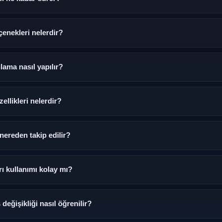
dakika içinde tamamlanmaktadır. Kimlik doğrulama adımı ek süre gerektir
enekleri nelerdir?
ka havalesi, kredi kartı ve e-cüzdan dahil çoklu ödeme yöntemi sunulmak
ma nasıl yapılır?
lerinize anlık ulaşabilirsiniz. Bakiye geçmişi ve işlem detayları da bu b
llikleri nelerdir?
fazla spor dalında anlık oranlar ve maç içi istatistikler sunulmaktadır.
ereden takip edilir?
lümünden anlık veriler izlenebilir. Futbol, basketbol ve tenis başta olmak 
 kullanımı kolay mı?
üzüyle kolayca kullanılabilir. Rehber bölümünde adım adım kullanım kıla
ğişikliği nasıl öğrenilir?