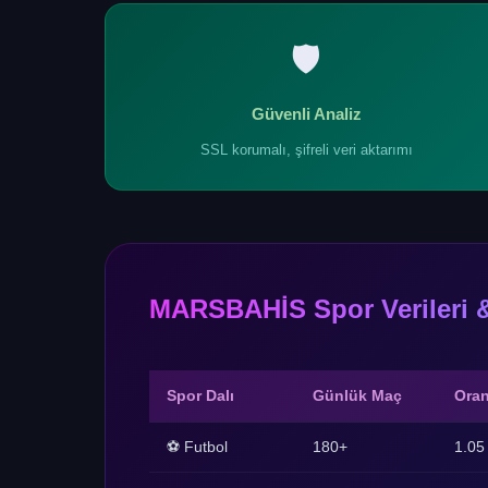
🛡️
Güvenli Analiz
SSL korumalı, şifreli veri aktarımı
MARSBAHİS Spor Verileri & 
Spor Dalı
Günlük Maç
Oran
⚽ Futbol
180+
1.05