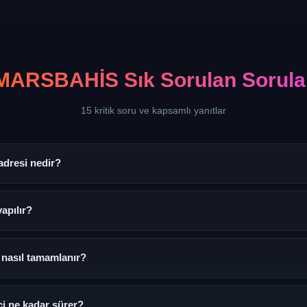
MARSBAHİS Sık Sorulan Sorula
15 kritik soru ve kapsamlı yanıtlar
dresi nedir?
i platformu üzerinden anlık olarak ulaşabilirsiniz. Adres değişikliklerin
apılır?
yap butonunu kullanarak hesabınıza erişebilirsiniz. Doğru URL kullanımı 
nasıl tamamlanır?
ıt sürecini başlatabilirsiniz. Doğrulama adımları tamamlandıktan sonra 
i ne kadar sürer?