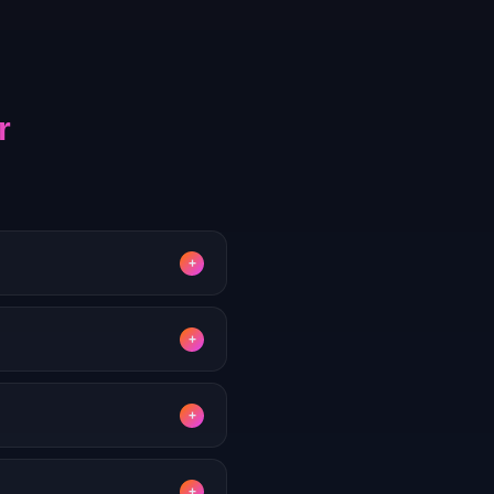
r
+
de yönlendirme sistemi
+
kesintisiz bağlantı için
+
hesabınız aktif hale gelir.
+