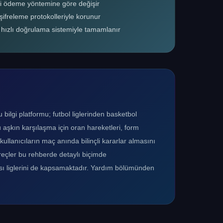
ri ödeme yöntemine göre değişir
 şifreleme protokolleriyle korunur
i hızlı doğrulama sistemiyle tamamlanır
u bilgi platformu; futbol liglerinden basketbol
 aşkın karşılaşma için oran hareketleri, form
, kullanıcıların maç anında bilinçli kararlar almasını
üreçler bu rehberde detaylı biçimde
ıtası liglerini de kapsamaktadır. Yardım bölümünden