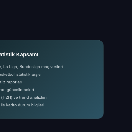
tatistik Kapsamı
 La Liga, Bundesliga maç verileri
etbol istatistik arşivi
iz raporları
oran güncellemeleri
i (H2H) ve trend analizleri
ile kadro durum bilgileri