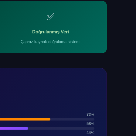
✅
Doğrulanmış Veri
Çapraz kaynak doğrulama sistemi
72%
58%
44%