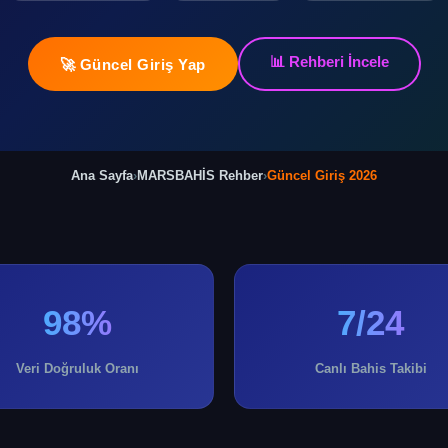
📊 Rehberi İncele
🚀 Güncel Giriş Yap
Ana Sayfa
›
MARSBAHİS Rehber
›
Güncel Giriş 2026
98%
7/24
Veri Doğruluk Oranı
Canlı Bahis Takibi