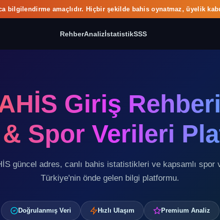
a bilgilendirme amaçlıdır. Hiçbir şekilde bahis oynatmaz, üyelik kab
Rehber
Analiz
İstatistik
SSS
HİS Giriş Rehberi
 & Spor Verileri Pl
güncel adres, canlı bahis istatistikleri ve kapsamlı spor ve
Türkiye'nin önde gelen bilgi platformu.
Doğrulanmış Veri
Hızlı Ulaşım
Premium Analiz