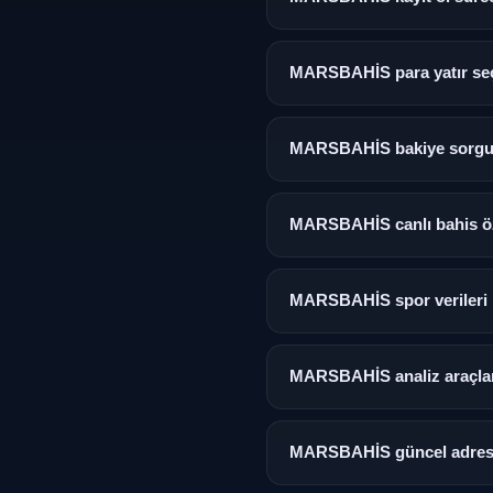
Kayıt ol işlemi ortalama 2-3 
MARSBAHİS para yatır seç
Para yatır işlemleri için ban
MARSBAHİS bakiye sorgula
Hesap panelinden bakiye bilgi
MARSBAHİS canlı bahis öze
Canlı bahis bölümünde 40'tan 
içinde yansıtılır.
MARSBAHİS spor verileri n
Spor verileri ve istatistik bö
kapsanmaktadır.
MARSBAHİS analiz araçları
Analiz araçları sezgisel aray
MARSBAHİS güncel adres de