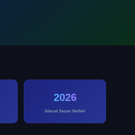
2026
Güncel Sezon Verileri