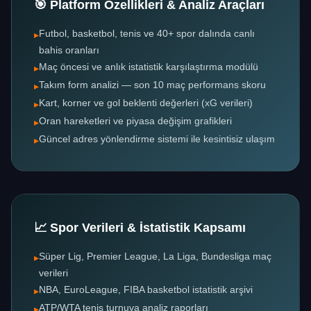
🎯 Platform Özellikleri & Analiz Araçları
Futbol, basketbol, tenis ve 40+ spor dalında canlı
bahis oranları
Maç öncesi ve anlık istatistik karşılaştırma modülü
Takım form analizi — son 10 maç performans skoru
Kart, korner ve gol beklenti değerleri (xG verileri)
Oran hareketleri ve piyasa değişim grafikleri
Güncel adres yönlendirme sistemi ile kesintisiz ulaşım
📈 Spor Verileri & İstatistik Kapsamı
Süper Lig, Premier League, La Liga, Bundesliga maç
verileri
NBA, EuroLeague, FIBA basketbol istatistik arşivi
ATP/WTA tenis turnuva analiz raporları