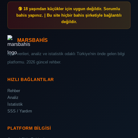
🔞 18 yaşından küçükler için uygun değildir. Sorumlu
bahis yapınız. | Bu site hiçbir bahis şirketiyle bağlantılı
değildir.
MARSBAHİS
Spor verileri, analiz ve istatistik odaklı Türkiye'nin önde gelen bilgi
platformu. 2026 güncel rehber.
HIZLI BAĞLANTILAR
Rehber
Analiz
İstatistik
SSS / Yardım
PLATFORM BILGISI