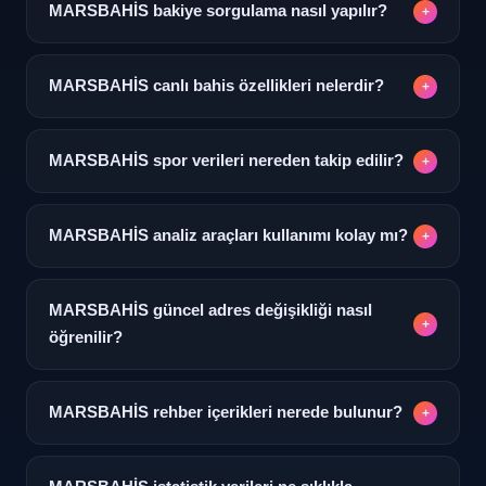
cüzdan dahil çoklu ödeme yöntemi sunulmaktadır.
MARSBAHİS bakiye sorgulama nasıl yapılır?
+
Hesap panelinden bakiye bilgilerinize anlık
ulaşabilirsiniz. Bakiye geçmişi ve işlem detayları da bu
MARSBAHİS canlı bahis özellikleri nelerdir?
+
bölümde görüntülenir.
Canlı bahis bölümünde 40'tan fazla spor dalında anlık
oranlar ve maç içi istatistikler sunulmaktadır. Oran
MARSBAHİS spor verileri nereden takip edilir?
+
güncellemeleri saniyeler içinde yansıtılır.
Spor verileri ve istatistik bölümünden anlık veriler
izlenebilir. Futbol, basketbol ve tenis başta olmak üzere
MARSBAHİS analiz araçları kullanımı kolay mı?
+
tüm dallar kapsanmaktadır.
Analiz araçları sezgisel arayüzüyle kolayca kullanılabilir.
Rehber bölümünde adım adım kullanım kılavuzları
MARSBAHİS güncel adres değişikliği nasıl
+
mevcuttur.
öğrenilir?
Bu bilgi platformunu düzenli takip ederek güncel adres
bilgisine her zaman ulaşabilirsiniz. Bildirim sistemi de
MARSBAHİS rehber içerikleri nerede bulunur?
+
mevcuttur.
Rehber bölümünde tüm kullanım kılavuzları, giriş yap
adımları ve platform özellikleri detaylı şekilde