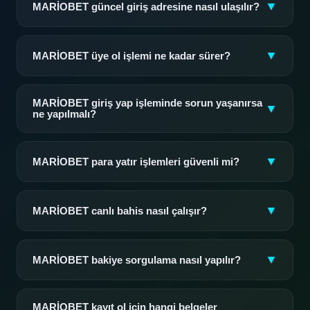
sunan köklü bir dijital platform olup futbol, basketbol,
▼
MARİOBET güncel giriş adresine nasıl ulaşılır?
tenis ve e-spor başta olmak üzere 30'dan fazla branşı
Güncel adrese güvenilir rehber platformları, sosyal
kapsamaktadır.
medya kanalları veya müşteri hizmetleri aracılığıyla
▼
MARİOBET üye ol işlemi ne kadar sürer?
ulaşılabilir. Bu bilgi platformu güncel giriş bilgilerini
Kayıt ol formu doldurulduktan sonra e-posta
düzenli olarak paylaşmaktadır.
doğrulaması ile birlikte hesap 2–5 dakika içinde aktif
MARİOBET giriş yap işleminde sorun yaşanırsa
▼
ne yapılmalı?
hale gelmektedir. Kimlik doğrulama süreci 24 saate
kadar uzayabilir.
Tarayıcı önbelleği temizlenmeli, farklı bir tarayıcı
denenmeli ve güncel adres kontrol edilmelidir. Sorun
▼
MARİOBET para yatır işlemleri güvenli mi?
devam ederse 7/24 canlı destek hattına başvurulabilir.
256-bit SSL şifreleme ve PCI DSS uyumlu ödeme
altyapısı sayesinde tüm finansal işlemler güvenli
▼
MARİOBET canlı bahis nasıl çalışır?
ortamda gerçekleştirilmektedir. Banka havalesi, e-
Devam eden maçlara anlık olarak bahis yapılabilmekte;
cüzdan ve kripto para seçenekleri mevcuttur.
oranlar her birkaç saniyede bir güncellenmektedir. Canlı
▼
MARİOBET bakiye sorgulama nasıl yapılır?
istatistikler ve görsel skor takibi aynı ekranda
Hesap panelinin sağ üst köşesinde anlık bakiye
sunulmaktadır.
görüntülenmektedir. Detaylı işlem geçmişine ise hesap
MARİOBET kayıt ol için hangi belgeler