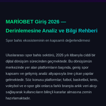
MARİOBET Giriş 2026 —
Derinlemesine Analiz ve Bilgi Rehberi
Spor bahis ekosisteminin en kapsamlı değerlendirmesi
Uluslararası spor bahis sektörü, 2026 yılı itibarıyla ciddi bir
dijital dönüşüm sürecinden geçmektedir. Bu dönüşümün
merkezinde yer alan platformların başında, geniş spor
kapsamı ve gelişmiş analiz altyapısıyla öne çıkan yapılar
gelmektedir. Söz konusu platformlar; futbol, basketbol, tenis,
voleybol ve e-spor gibi onlarca farklı branşta anlık veri akışı
sağlayarak kullanıcıların bilinçli kararlar almasına zemin
hazırlamaktadır.