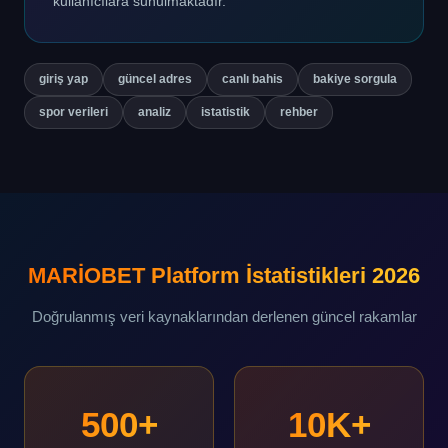
kullanıcılara sunulmaktadır.
giriş yap
güncel adres
canlı bahis
bakiye sorgula
spor verileri
analiz
istatistik
rehber
MARİOBET Platform İstatistikleri 2026
Doğrulanmış veri kaynaklarından derlenen güncel rakamlar
500+
10K+