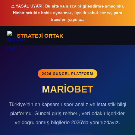
⚠️ YASAL UYARI: Bu site yalnızca bilgilendirme amaçlıdır.
Hiçbir şekilde bahis oynatmaz, üyelik kabul etmez, para
transferi yapmaz.
STRATEJİ ORTAK
2026 GÜNCEL PLATFORM
MARİOBET
Türkiye'nin en kapsamlı spor analiz ve istatistik bilgi
platformu. Güncel giriş rehberi, veri odaklı içerikler
ve doğrulanmış bilgilerle 2026'da yanınızdayız.