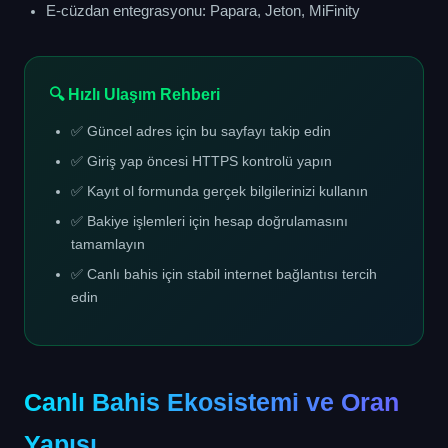
E-cüzdan entegrasyonu: Papara, Jeton, MiFinity
🔍 Hızlı Ulaşım Rehberi
✅ Güncel adres için bu sayfayı takip edin
✅ Giriş yap öncesi HTTPS kontrolü yapın
✅ Kayıt ol formunda gerçek bilgilerinizi kullanın
✅ Bakiye işlemleri için hesap doğrulamasını
tamamlayın
✅ Canlı bahis için stabil internet bağlantısı tercih
edin
Canlı Bahis Ekosistemi ve Oran
Yapısı