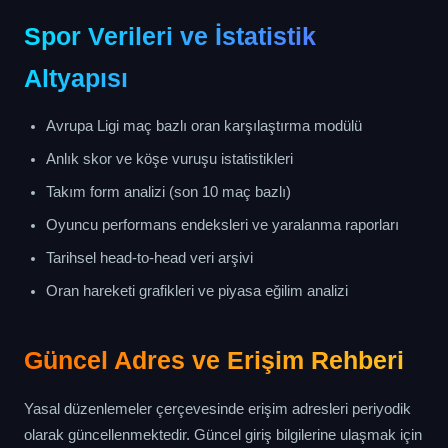
Spor Verileri ve İstatistik
Altyapısı
Avrupa Ligi maç bazlı oran karşılaştırma modülü
Anlık skor ve köşe vuruşu istatistikleri
Takım form analizi (son 10 maç bazlı)
Oyuncu performans endeksleri ve yaralanma raporları
Tarihsel head-to-head veri arşivi
Oran hareketi grafikleri ve piyasa eğilim analizi
Güncel Adres ve Erişim Rehberi
Yasal düzenlemeler çerçevesinde erişim adresleri periyodik
olarak güncellenmektedir. Güncel giriş bilgilerine ulaşmak için